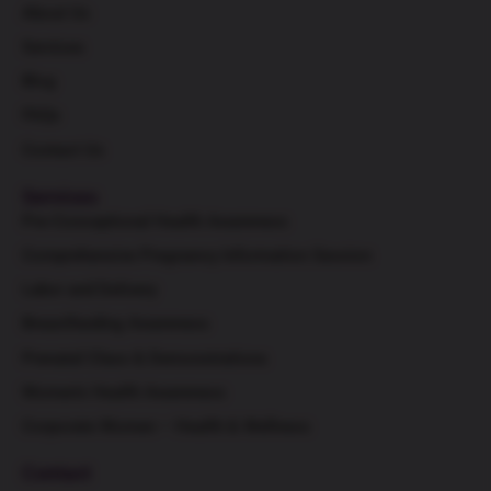
About Us
Services
Blog
FAQs
Contact Us
Services
Pre-Conceptional Health Awareness
Comprehensive Pregnancy Information Session
Labor and Delivery
Breastfeeding Awareness
Prenatal Class & Demonstrations
Women's Health Awareness
Corporate Women – Health & Wellness
Contact