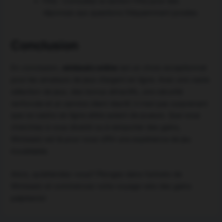
FAQ : Consultez la section FAQ pour des
réponses aux questions fréquemment posées.
Conclusion
En conclusion,
winbeatz online
est un choix exceptionnel
pour les amateurs de jeux d’argent en ligne. Avec une vaste
sélection de jeux, des bonus attractifs, une sécurité
renforcée et un service client réactif, il n’est pas surprenant
que ce casino en ligne attire autant de joueurs. Que vous
cherchiez à vous divertir ou à remporter des gains,
Winbeatz est là pour vous offrir une expérience de jeu
inoubliable.
Alors, qu’attendez-vous? Plongez dans l’univers de
Winbeatz et commencez votre voyage vers des gains
palpitants!