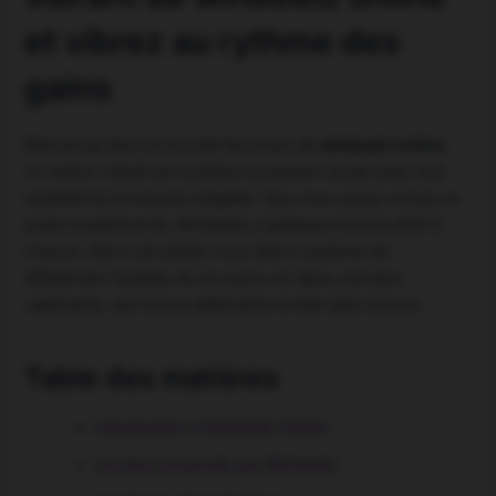
et vibrez au rythme des
gains
Bienvenue dans le monde fascinant de
winbeatz online
,
un casino virtuel qui combine la passion du jeu avec une
expérience immersive inégalée. Que vous soyez novice ou
joueur expérimenté, Winbeatz a quelque chose à offrir à
chacun. Dans cet article, nous allons explorer les
différentes facettes de ce casino en ligne, ses jeux
captivants, ses bonus alléchants et bien plus encore.
Table des matières
Introduction à Winbeatz Online
Les jeux proposés par Winbeatz