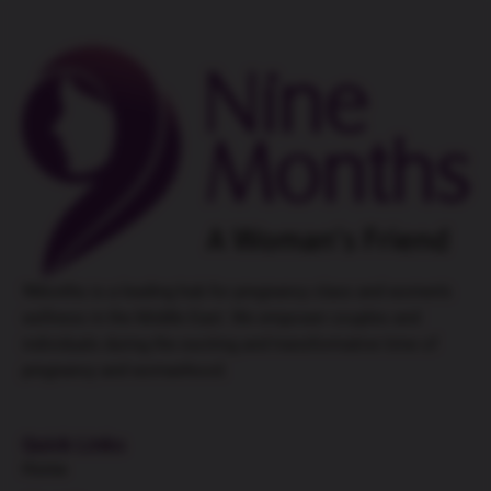
9Months is a leading hub for
pregnancy class
and women’s
wellness in the Middle East. We empower couples and
individuals during the exciting and transformative time of
pregnancy and womanhood.
Quick Links
Home