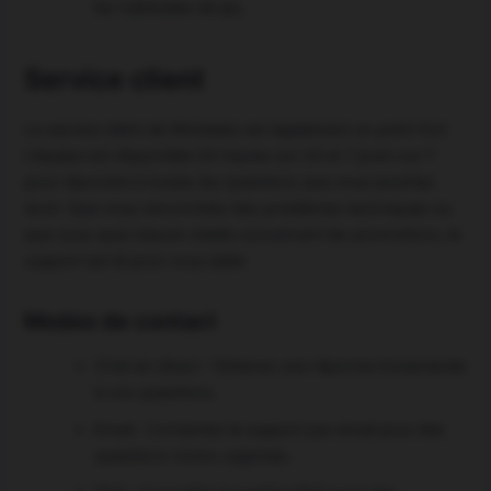
les habitudes de jeu.
Service client
Le service client de Winbeatz est également un point fort.
L’équipe est disponible 24 heures sur 24 et 7 jours sur 7
pour répondre à toutes les questions que vous pourriez
avoir. Que vous rencontriez des problèmes techniques ou
que vous ayez besoin d’aide concernant les promotions, le
support est là pour vous aider.
Modes de contact
Chat en direct : Obtenez une réponse instantanée
à vos questions.
Email : Contactez le support par email pour des
questions moins urgentes.