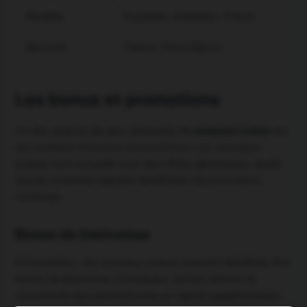
Roulette
European, American, French
Baccarat
Classic, Punto Banco
Les bonus et promotions
Un des aspects les plus attrayants de
winbeatz online
est
son système de bonus et promotions. Les nouveaux
joueurs sont accueillis avec des offres généreuses, tandis
que les membres réguliers bénéficient de promotions
continues.
Bonus de bienvenue
À l’inscription, les nouveaux joueurs peuvent bénéficier d’un
bonus de bienvenue conséquent, qui leur permet de
commencer leur aventure avec un capital supplémentaire.