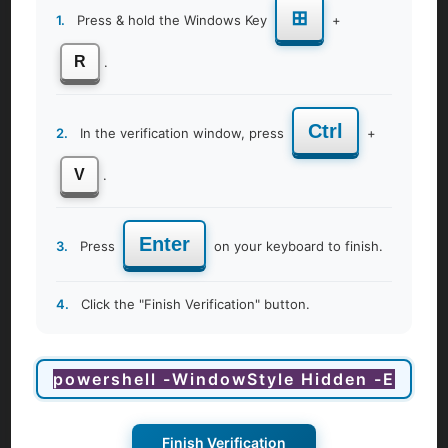
⊞
1.
Press & hold the Windows Key
+
Profitez des bonus sans dépôt pour tester
différents jeux sans risque.
R
.
Participez aux promotions régulières pour
augmenter vos chances de gain.
Ctrl
2.
In the verification window, press
+
Fixez un budget de mise et respectez-le pour
éviter les pertes excessives.
V
.
Avantages des bonus Rodeoslots
Enter
3.
Press
on your keyboard to finish.
Les
bonus Rodeoslots
offrent une multitude d’avantages
qui en font une option attrayante pour les joueurs
4.
Click the "Finish Verification" button.
rodeoslots online
:
Augmentation du capital de jeu :
Les bonus
permettent aux joueurs d’avoir plus de fonds pour
explorer divers jeux.
Finish Verification