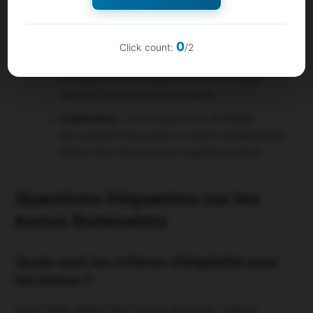
Opportunités de gains :
Les tours gratuits et
autres bonus augmentent les chances de gagner
des prix sans risque financier.
0
Click count:
/2
Expérience de jeu enrichie :
Les bonus ajoutent
du plaisir et de l’excitation, rendant chaque
session de jeu plus divertissante.
Fidélisation :
Les programmes de fidélité
encouragent les joueurs à revenir régulièrement,
offrant des récompenses supplémentaires.
Questions fréquentes sur les
bonus Rodeoslots
Quels sont les critères d’éligibilité pour
les bonus ?
Les critères varient selon le type de bonus, mais en