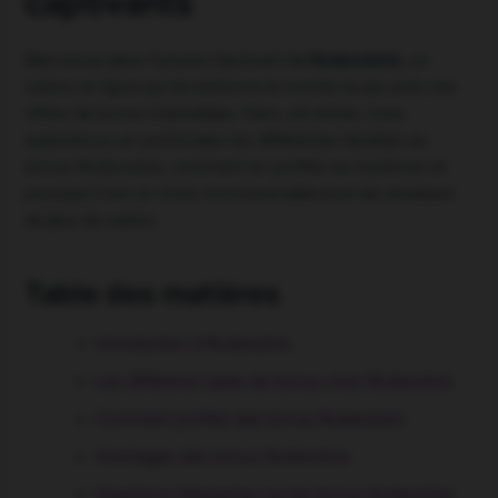
captivants
Bienvenue dans l’univers fascinant de
Rodeoslots
, un
casino en ligne qui révolutionne le monde du jeu avec ses
offres de bonus irrésistibles. Dans cet article, nous
explorerons en profondeur les différentes facettes du
bonus Rodeoslots
, comment en profiter au maximum et
pourquoi il est un choix incontournable pour les amateurs
de jeux de casino.
Table des matières
Introduction à Rodeoslots
Les différents types de bonus chez Rodeoslots
Comment profiter des bonus Rodeoslots
Avantages des bonus Rodeoslots
Questions fréquentes sur les bonus Rodeoslots