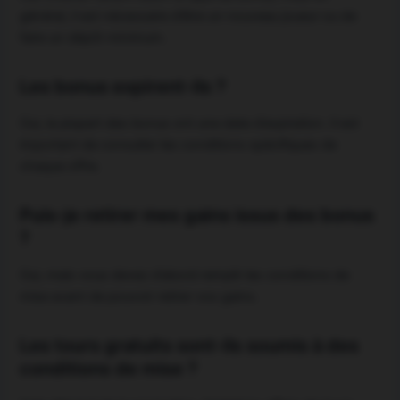
général, il est nécessaire d’être un nouveau joueur ou de
faire un dépôt minimum.
Les bonus expirent-ils ?
Oui, la plupart des bonus ont une date d’expiration. Il est
important de consulter les conditions spécifiques de
chaque offre.
Puis-je retirer mes gains issus des bonus
?
Oui, mais vous devez d’abord remplir les conditions de
mise avant de pouvoir retirer vos gains.
Les tours gratuits sont-ils soumis à des
conditions de mise ?