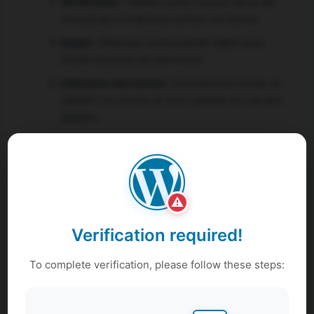
Vérification :
Vérifiez votre compte via un lien
envoyé par e-mail pour activer vos bonus.
Dépôt :
Effectuez votre premier dépôt pour
activer le bonus de bienvenue.
Utilisation des bonus :
Commencez à jouer en
utilisant vos bonus et tours gratuits sur les jeux
éligibles.
Respect des conditions :
Assurez-vous de
respecter les conditions de mise pour pouvoir
retirer vos gains.
⚠
Stratégies pour maximiser vos gains
Verification required!
Voici quelques conseils pratiques pour maximiser vos
chances de gain :
To complete verification, please follow these steps:
Choisissez des jeux avec un faible avantage de la
maison.