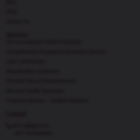
Blog
FAQs
Contact Us
Services
Pre-Conceptional Health Awareness
Comprehensive Pregnancy Information Session
Labor and Delivery
Breastfeeding Awareness
Prenatal Class & Demonstrations
Women's Health Awareness
Corporate Women – Health & Wellness
Contact
+971 588667319
+971 527946490