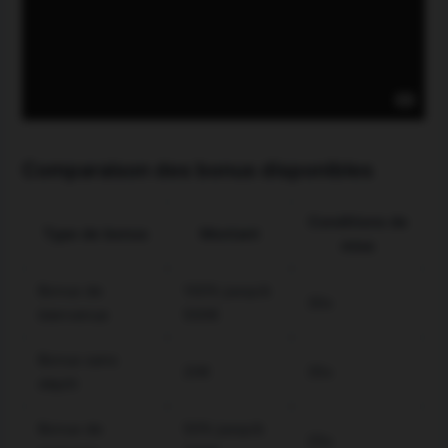
Comparaison des bonus disponibles
Conditions de
Type de bonus
Montant
mise
Bonus de
100% jusqu’à
30x
bienvenue
500€
Bonus sans
20€
35x
dépôt
Bonus de
50% jusqu’à
25x