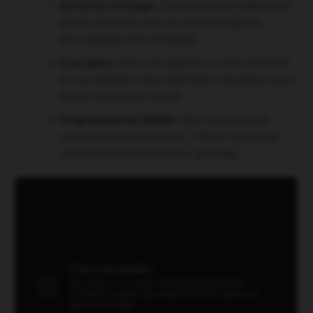
Bonus de recharge :
Ces bonus sont offerts aux
joueurs existants lors de nouveaux dépôts,
encourageant ainsi la fidélité.
Free spins :
Des tours gratuits sur des machines
à sous sélectionnées, permettant de gagner sans
risquer son propre argent.
Programmes de fidélité :
Des récompenses
accumulées au fil du temps, offrant des bonus
exclusifs et des promotions spéciales.