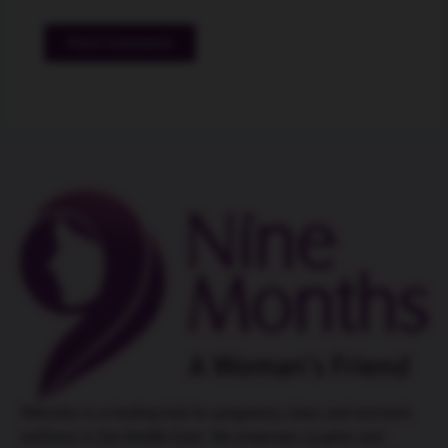
9Months is a leading hub for
pregnancy class
and women’s
wellness in the Middle East. We empower couples and