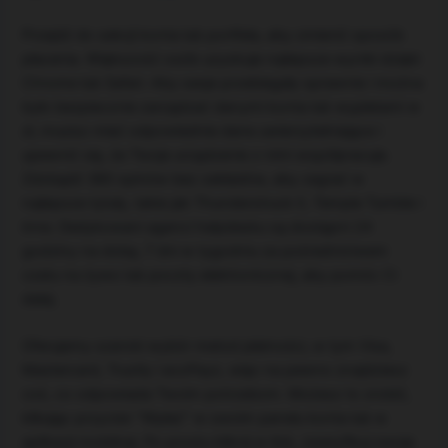
Przejdź do sekcji konta lub portfela, aby zmienić sposób
płacenia. Większość osób uzyskuje najlepsze wyniki dzięki
Chrome lub Safari. Aby sesje przebiegały sprawnie i można
było bezpiecznie zarządzać danymi konta lub wypłatami w
zł, musisz mieć odpowiednie dane uwierzytelniające i
upewnić się, że Twoje urządzenie z nimi współpracuje.
Zdobądź 380 spinów bez zakładów, aby zagrać w
najlepsze tytuły, takie jak Thunderstruck II, Temple Tumble i
inne. Dedykowani agenci helpdesku są dostępni 24
godziny na dobę, 7 dni w tygodniu za pośrednictwem
czatu na żywo lub poczty elektronicznej, aby pomóc Ci
dalej.
Oferujemy szeroki wybór metod płatności, w tym Visa,
Mastercard, Trustly i ecoPayz, więc na pewno znajdziesz
coś, co odpowiada Twoim potrzebom. Możesz to zrobić,
klikając przycisk "Wpłać" w swoim panelu konta lub w
aplikacji mobilnej. Po prostu kliknij w link, zweryfikuj swoje