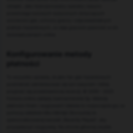
zdrapki. Jako licencjonowany operator, kasyno
przestrzega surowych wytycznych dotyczących
uczciwości gier, ochrony graczy i odpowiedzialnych
praktyk hazardowych, co daje graczom pewność w ich
doświadczeniach online.
Konfigurowanie metody
płatności
To wszystko sprawia, że jako fan gier hazardowych
powinieneś zainteresować się tym kasynem i bliżej
przyjrzeć się przedstawionej recenzji. © 2009 – 2025
Fortuna online zakłady bukmacherskie Sp. Metody
płatności Gram i wygrywam! Ułatwia to rozpoczęcie gry za
pomocą zaledwie kilku kliknięć.Skorzystaj ze
spersonalizowanej karuzeli „Recently Played”, aby
przyspieszyć rozgrywkę. Na stronie głównej zwykle