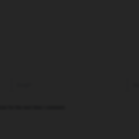
Email*
Webs
ser for the next time I comment.