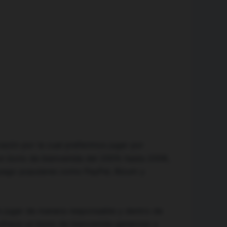
razón por la cual preferimos jugar por
 un bono de bienvenida del 200% hasta 200€,
 pago populares como PayPal, Bizum y
e jugar de manera responsable y dentro de
 ofrece un bono de bienvenida generoso y