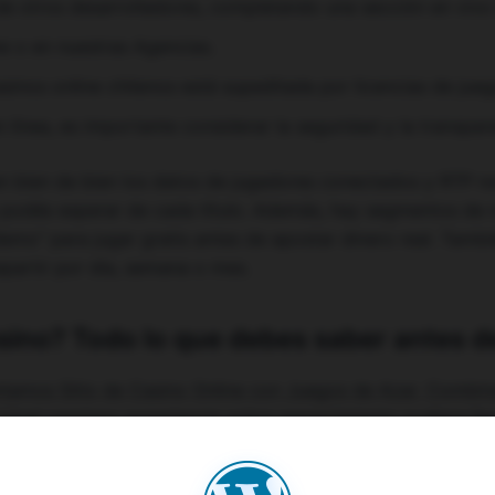
de otros desarrolladores, completando una sección en vivo
ne o en nuestras Agencias.
sinos online chilenos está supeditada por licencias de jueg
n línea, es importante considerar la seguridad y la transpar
en bien de bien los datos de jugadores conectados y RTP no
e podés esperar de cada título. Además, hay segmentos de 
emo” para jugar gratis antes de apostar dinero real. Tambi
epartir por día, semana o mes.
sino? Todo lo que debes saber antes d
sentamos Sitio de Casino Online con Juegos de Azar. Combi
el túnel carpiano experiencia sobre esparcimiento pudiera l
s implementan medidas sobre confianza avanzadas, igual qu
nza de el noticia privado así­ como financiera de los jugad