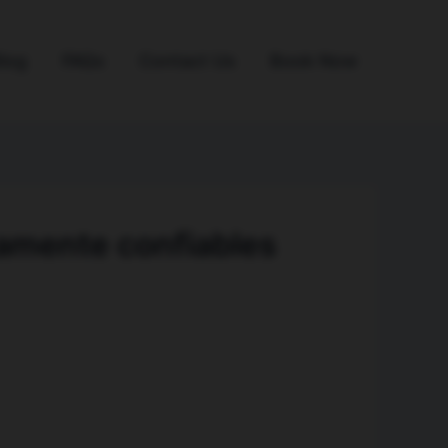
log
FAQs
Contact Us
Book Now
samente confiables