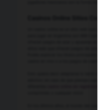
jugadores mexicanos son la forma más direct
Casinos Online Sitios Confia
Un casino online es un sitio web que permite
para jugar en Argentina son 888 Casino, Bit
ofrecen juegos de azar y apuestas en línea,
sitios web que ofrecen juegos de azar y apu
Podés explorar los títulos principales de sl
casino en vivo o a los juegos de casino onl
Esto quiere decir adaptarse lo tanto dentro
adictivo; en caso de que piensas cual se po
diferentes
casino online sin registrarse
soluc
comprimido o cualquier móvil.
En los últimos años, el mundo del juego en 