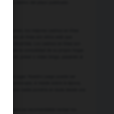
s cobros dentro del plazo publicado.
 En resumen, los mejores casinos en línea
s casinos en línea son sitios web que
gura y divertida. Los casinos en línea son
ellos desde la comodidad de su propio hogar.
s, baccarat, poker o video bingo, pasando al
o puedes jugar. Nuestro juego puede ser
nca se preocupe, si reside sobre la época,
sobre casino nadie pondrí­a en duda desde una
go, siempre es recomendable revisar los