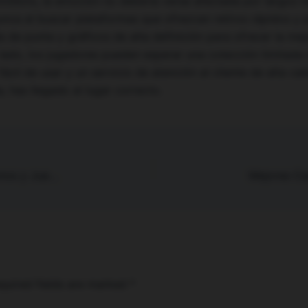
Slots, la emoción no debería verse afectada por largos ti
nca al buscar plataformas que ofrezcan retiros rápidos y
ía de punta y gráficos de alta definición para ofrecer la me
lado, los jugadores pueden esperar una colección limitada 
ácil de usar y un servicio de atención al cliente de alta ca
, has llegado al lugar correcto.
Top 20 Casinos Online en Perú 2026: Mejores Bonos y Juegos
quired fields are marked
*