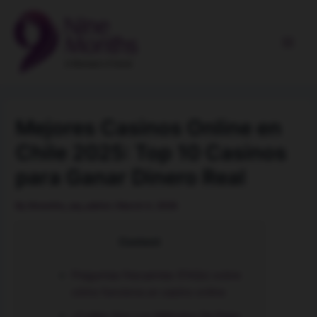
Skip
Post
Main
to
navigation
Men
content
Mejores Casinos Online en
Chile 2025: Top 10 Casinos
para Ganar Dinero Real
By
9months_wp_admin
/
March 4, 2026
Content
Preguntas frecuentes (FAQs) sobre
cómo funciona un casino online
¿Cuáles Son Los Métodos De Pago