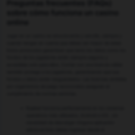
Preguntas frecuentes (FAQs)
sobre cómo funciona un casino
online
Jugar en un casino es emocionante y sencillo, siempre y
cuando tengas en cuenta que debes ser mayor de edad.
Estos protocolos garantizan que tanto los datos como los
fondos de los jugadores estén siempre seguros y
accesibles solo para ellos. Contar con una licencia válida
también protege a los jugadores, garantizando que sus
fondos y datos estén resguardados. Las licencias emitidas
por organismos de juego reconocidos aseguran el
cumplimiento de normas estrictas.
Rojabet funciona perfectamente en los sistemas
operativos más utilizados, Android e iOS , sin
necesidad de descargar ninguna aplicación
adicional.Solo debes ingresar desde el