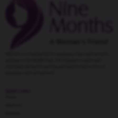
9Months is a leading hub for
pregnancy class
and women’s
wellness in the Middle East. We empower couples and
individuals during the exciting and transformative time of
pregnancy and womanhood.
Quick Links
Home
About Us
Services