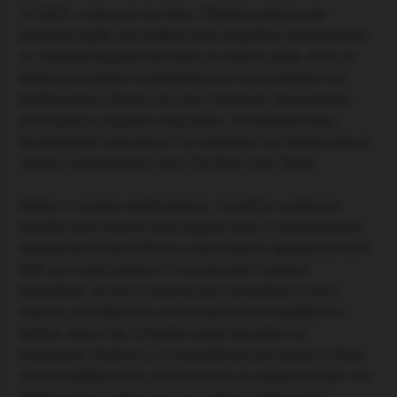
Το 2022, η περιοχή του Νιου Τζέρσεϊ ανακοίνωσε
ιστορικά κέρδη από διαδικτυακά παιχνίδια, ξεπερνώντας
το 1 δισεκατομμύριο δολάρια για πρώτη φορά. Αυτό το
επίτευγμα μπορεί να αποδοθεί στη νομιμοποίηση του
διαδικτυακού τζόγου και στην εισαγωγή προηγμένων
συστημάτων τυχερών παιχνιδιών. Για περισσότερες
πληροφορίες σχετικά με την επίδραση του διαδικτυακού
τζόγου, επισκεφτείτε τους
The New York Times
.
Καθώς ο τομέας αναπτύσσεται, τα καζίνο υιοθετούν
προοδευτικά τεχνολογίες αιχμής όπως η προσομοίωση
πραγματικότητας (VR) και η βελτιωμένη πραγματικότητα
(AR) για να βελτιώσουν τη συνάντηση τυχερών
παιχνιδιών. Αυτές οι τεχνολογίες επιτρέπουν στους
παίκτες να βυθιστούν σε ένα ρεαλιστικό περιβάλλον
καζίνο, κάνοντας τα διαδικτυακά παιχνίδια πιο
ελκυστικά. Επιπλέον, τα παιχνίδια με ζωντανούς ντίλερ
έχουν κερδίσει έλξη, καλύπτοντας το χάσμα μεταξύ των
διαδικτυακών καζίνο και των καζίνο, παρέχοντας