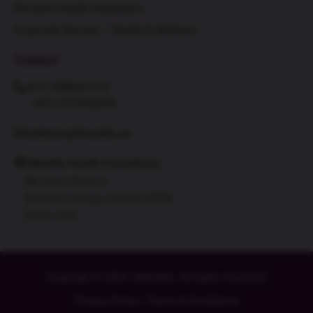
Women's Health Awareness
Corporate Women – Health & Wellness
Contact
+971 588667319
+971 527946490
wellness@9months.ae
9Months Health Consultancy
8th Floor, Block A
Business Village, P.O.Box 87556
Dubai, UAE
Copyright © 2024. 9Months. All rights reserved.
Privacy Policy | Terms & Conditions