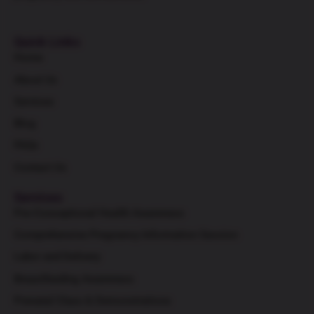
Quick Links
Home
About Us
Services
Blog
FAQs
Contact Us
Services
Pre-Conceptional Health Awareness
Comprehensive Pregnancy Information Session
Labor and Delivery
Breastfeeding Awareness
Prenatal Class & Demonstrations