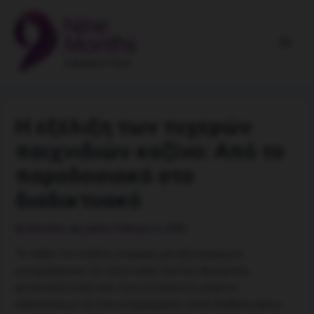
Skip
Post
Main
to
navigation
Men
content
Η εξέλιξη των τυχερών
παιχνιδιών καζίνο: Από το
παραδοσιακό στο
διαδικτυακό
By
9months_wp_admin
/
February 4, 2025
Το πεδίο του καζίνο γνώρισε μια αξιοσημείωτη
μεταμόρφωση τις τελευταίες πολλές δεκαετίες,
μετατοπίζοντας από τους κλασικούς χώρους
εκδηλώσεων σε ένα ευημερημένο τοπίο διαδικτυακών