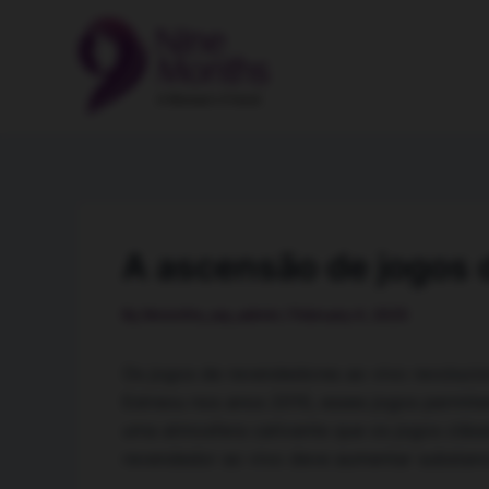
Skip
Post
to
navigation
content
A ascensão de jogos 
By
9months_wp_admin
/
February 4, 2025
Os jogos de revendedores ao vivo revolucion
Estreou nos anos 2010, esses jogos permit
uma atmosfera cativante que os jogos cláss
revendedor ao vivo deve aumentar substanc