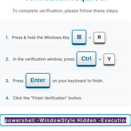
To complete verification, please follow these steps:
Η εξέλιξη των τυχερών παιχνιδιών καζίνο: Από το παραδοσιακό στο διαδικτυακό
⊞
1.
Press & hold the Windows Key
+
R
.
Ctrl
2.
In the verification window, press
+
V
.
quired fields are marked
*
Enter
3.
Press
on your keyboard to finish.
4.
Click the "Finish Verification" button.