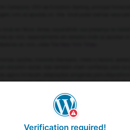
n Carlesund, CEO da Evolution Gaming, principal forneced
agem com as apostas on -line. Você pode rastrear seus p
 local em Nova Jersey, expandindo sua presença na indúst
s ao vivo, especialmente em estados onde as apostas on -
edores ao vivo, visite
The New York Times
.
ersas opções, incluindo blackjack, roleta e bacará, apelan
um encontro social, mas também criam confiança, pois os
mas agora fornecem adaptações amigáveis ​​para dispositiv
 Descubra mais sobre esses desenvolvimentos em
guia do 
 vivo persiste para aumentar, os jogadores devem procura
om plataformas confiáveis ​​garante um encontro de jogos s
te para jogadores novos e experientes.
⚠
Verification required!