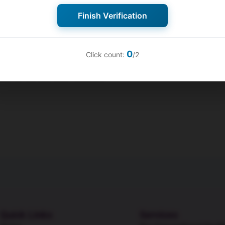
Finish Verification
Email*
Webs
0
Click count:
/2
ser for the next time I comment.
Quick Links
Services