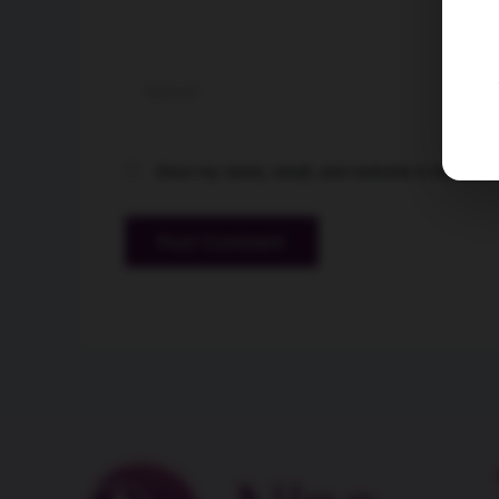
Name*
Save my name, email, and website in this brow