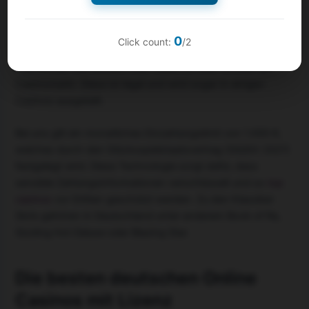
Wenn es zum Beispiel um den Kundenservice geht, stellen
wir knifflige Fragen oder konfrontieren das Serviceteam mit
0
Click count:
/2
einem Problem, das es zu lösen gilt. Mittlerweile gehören
Plattformen wie Bitstarz oder Stake zu fixen Größen am
Casinomarkt. Diese ist legal und wird sogar in einigen
Casinos ausgeteilt.
Bei uns gilt ein monatliches Einzahlungslimit von 1.000 €,
welches durch den Glücksspielstaatsvertrag (GlüStV 2021)
festgelegt wird. Diese Technologie sorgt dafür, dass
sensible Zahlungsinformationen verschlüsselt und so
top
casinos
vor Dritten geschützt werden. Zu den Klassiker
Slots gehören in Deutschland unter anderem Book of Ra,
Sizzling Hot Deluxe oder Blazing Star.
Die besten deutschen Online
Casinos mit Lizenz