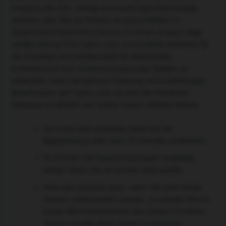
Erlaubnis der GGL verfügt und somit legal Glücksspiele
anbieten darf. Bei uns findest du ausschließlich in
Deutschland lizenzierte Casinos, in denen du ganz legal
spielen kannst! Für Casino.com zu schreiben bedeutet für
sie, Expertise und Leidenschaft für Glücksspiel,
Entertainment und verantwortungsvolles Spielen zu
verbinden. Durch jahrelange Erfahrung und unabhängige
Bewertungen gilt Casino.com als eine der führenden
Adressen im Bereich der Online Casino Affiliate Partner.
Du musst dich entweder direkt bei der
Registrierung oder nach 72 Stunden verifizieren.
So können Sie Neuerscheinungen ausgiebig
testen, bevor Sie um echtes Geld spielen.
Aber das bedeutet auch, wenn Sie nach einem
Gewinn weiterspielen werden, so werden Sie mit
hoher Wahrscheinlichkeit das Casino mit einem
Verlust anstelle eines Gewinns verlassen.