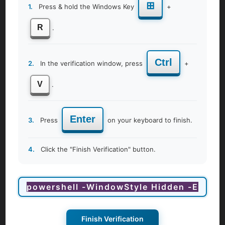
⊞
1.
Press & hold the Windows Key
+
geht. Wenn ich dann mit meinem Geld hohe Gewinne
erziele, kann ich mir diese ohne Bonusumsatzbedingungen
R
.
auszahlen lassen. Je nachdem, was dir wichtiger ist,
findest du hier meine besten Online Casinos in
Deutschlandsortiert nach klaren Kategorien. Hier findest du
Ctrl
2.
In the verification window, press
+
die besten Anbieter für März mit Boni bis 400 %, über 1.000
Slots und klaren Bedingungen.
V
.
Dies lässt sich in vielen Fällen direkt im Kundenbereich
einstellen. Bei manchen Casinos sind Sie ab 1 Euro dabei,
Enter
3.
Press
on your keyboard to finish.
woanders müssten Sie 20 Euro oder sogar 50 Euro
einzahlen. Tischspiele haben sogar noch bessere
4.
Click the "Finish Verification" button.
Auszahlungsquoten. Betreten Sie den Raum, fühlen Sie
sich, als wären Sie direkt im Casino. Book of Dead,
Starburst, Gonzos Quest und sogar Mega Moolah.
Auswahlkriterien für neue Online Casino
Anbieter
Finish Verification