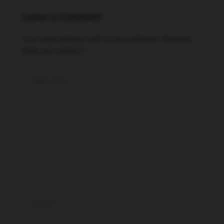
Leave a Comment
Your email address will not be published.
Required
fields are marked
*
Type
here..
Name*