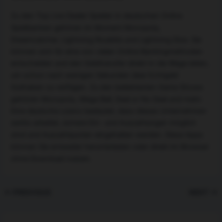
Zu den Top Live Dealer Spielen in deutschen Online
Spielbanken gehören im Moment Monopoly,
Dreamcatcher, Lightning Roulette und Lightning Dice. Sie
können sich für eine von vielen Online Bankingmethoden
entscheiden und den Geldtransfer direkt in die Wege leiten,
um schon nach wenigen Sekunden über Echtgeld
Guthaben zu verfügen. Zu den beliebtesten Game Shows
gehören Monopoly, Mega Ball, Deal or No Deal und mehr.
Eine deutsche Lizenz bedeutet, dass dieses Unternehmen
seriös arbeitet, sichere Ein- und Auszahlungen möglich
sind und Auszahlquoten eingehalten werden. Diese Apps
können Sie entweder herunterladen oder direkt im Browser
ohne Download nutzen.
PREVIOUS
NEXT