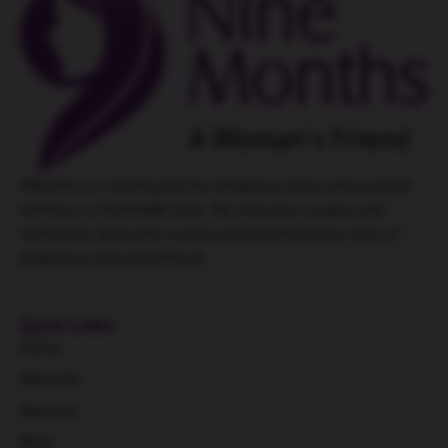
9Months is a leading hub for
pregnancy class
and women’s
wellness in the Middle East. We empower couples and
individuals during the exciting and transformative time of
pregnancy and womanhood.
Quick Links
Home
About Us
Services
Blog