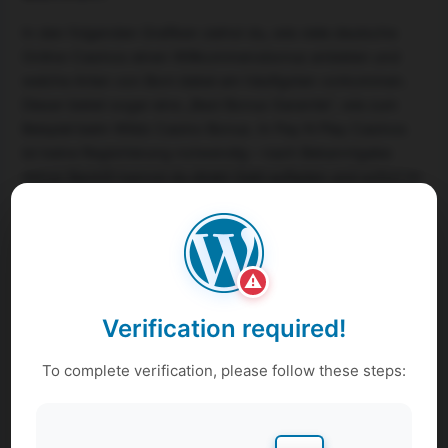
In den folgenden Grafiken siehst du, wie viele deutsche
Online-Casinos einen Willkommensbonus anbieten und
welche Arten von Boni dabei am häufigsten vorkommen.
Dieser bietet sogar eine „Best Bonus Garantie“, wie zum
Beispiel beim Wildz Casino Bonus. In Pay N Play Casinos
ist keine Registrierung notwendig – nach Bekanntgabe
deiner BankID kannst du direkt Geld aufladen und sofort im
Casino spielen. Um dir die präzisesten Informationen zu
liefern, haben wir nicht nur die angegebenen
Zahlungsarten notiert, sondern diese auch direkt im
Spielerkonto gecheckt. Hier findest du ein
⚠
abwechslungsreiches Angebot, das sowohl Einsteiger als
auch erfahrene Spieler begeistern wird.
Verification required!
Wunderino arbeitet mit 25+ Software Studios und liegt
To complete verification, please follow these steps:
damit deutlich über kleineren Casinos mit durchschnittlich
11 bis 15 Anbietern. Hier findest du meine Favoriten, wenn
es um die besten Casino Spiele auf dem deutschen Markt