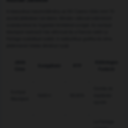
A klasszikus kaszinóélmény az NV Casino több mint 70
asztali játékában kel életre. Minden változat különböző
szabályokkal és fogadási limitekkel szolgál. Az európai
blackjack kedvező ház előnnyel és a francia rulett La
Partage szabállyal csábít. A realisztikus grafika és sima
játékmenet hiteles élményt nyújt.
Játék
Különleges
Szolgáltató
RTP
Címe
Funkció
Osztás és
Európai
NetEnt
99,60%
duplázási
Blackjack
opciók
La Partage