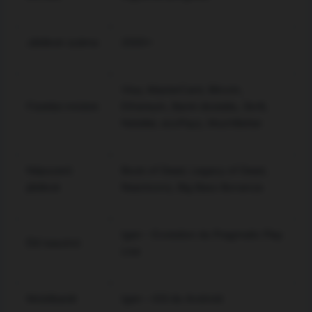
Játékok száma
2000+
Visa, MasterCard, Bitcoin,
Fizetési módok
Ethereum, Banki átutalás, Skrill,
Neteller, ecoPayz, MuchBetter
Népszerű
Book of Dead, Legacy of Dead,
játékok
Reactoonz, Big Bass Bonanza
Igen – Evolution és Pragmatic Play
Élő kaszinó
Live
Mobilbarát
Igen – iOS és Android