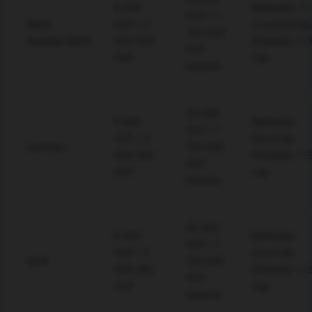
8 000
Befizetés: 1-
HUF / 1
Banki
HUF / 2
2 munkanap
750 000
átutalás/SEPA
000 000
Kifizetés: 1-
HUF
HUF
nap
hetente
20 000
8 000
Befizetés:
HUF / 1
HUF / 2
Azonnali,
ecoPayz
750 000
000 000
Kifizetés: 1-
HUF
HUF
nap
hetente
20 000
8 000
Befizetés:
HUF / 1
HUF / 2
Azonnali,
Skrill
750 000
000 000
Kifizetés: 1-
HUF
HUF
nap
hetente