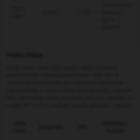
másodperces
Gyors
Evolution
97,30%
játékkörök
Rulett
gyors
játékhoz
Videó Póker
Az NV Casino videó póker gépei a slotok és a póker
elemeit ötvözik stratégiai játékmenettel. Több mint 15
változat áll rendelkezésre, ahol a játékosok tesztelhetik
képességeiket. A Jacks or Better klasszikus vagy a Deuces
Wild, ahol minden kettes vad kártya, népszerű választás. A
magas RTP vonzó a stratégiát kedvelő játékosok számára.
Játék
Különleges
Szolgáltató
RTP
Címe
Funkció