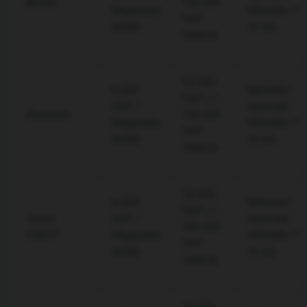
Bitcoin
750 000
Magasabb
Kifizetés: 1-
HUF
limitek
12 óra
hetente
20 000
8 000
Befizetés:
HUF / 1
HUF /
Azonnali,
Ethereum
750 000
Magasabb
Kifizetés: 1-
HUF
limitek
12 óra
hetente
20 000
8 000
Befizetés:
HUF / 1
Tether
HUF /
Azonnali,
750 000
(USDT)
Magasabb
Kifizetés: 1-
HUF
limitek
12 óra
hetente
20 000