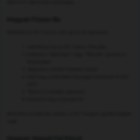
előtt KYC ellenőrzés szükséges.
Hogyan Fizess Be
Befizetés az NV Casino-ban gyors és egyszerű:
Jelentkezz be az NV Casino fiókodba
Kattints a “Befizetés” vagy “Pénztár” gombra a
főmenüben
Válaszd ki a kívánt fizetési módot
Add meg a befizetési összeget (minimum 8 000
HUF)
Töltsd ki a fizetési adatokat
Erősítsd meg a tranzakciót
Befizetési problémák esetén a 24/7 magyar ügyfélszolgálat
segít.
Hogyan Vegyél Fel Pénzt