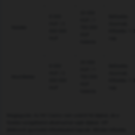
20 000
8 000
Befizetés:
HUF / 1
HUF / 2
Azonnali,
Neteller
750 000
000 000
Kifizetés: 1-
HUF
HUF
nap
hetente
20 000
8 000
Befizetés:
HUF / 1
HUF / 2
Azonnali,
MuchBetter
750 000
000 000
Kifizetés: 1-
HUF
HUF
nap
hetente
Megjegyzés: Az NV Casino nem számít fel díjakat, de a
fizetési szolgáltatód alkalmazhat saját díjakat. VIP
játékosok gyorsabb kifizetéseket kapnak. Minden kifizetés