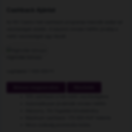
Cashback Ajánlat
Az NV Casino heti cashback programja második esélyt ad
veszteségek esetén. A kaszinó minden hétfőn jóváírja a
nettó veszteségek egy részét.
Highroller bónusz
Legfeljebb 1 500 000 Ft
Bónusz megszerzése
Részletek
10% cashback a heti nettó veszteségekre
Automatikusan jóváíródik minden hétfőn
Alacsony, 10x fogadási követelmény
Maximum cashback: 175 000 HUF hetente
Nincs szükség promóciós kódra