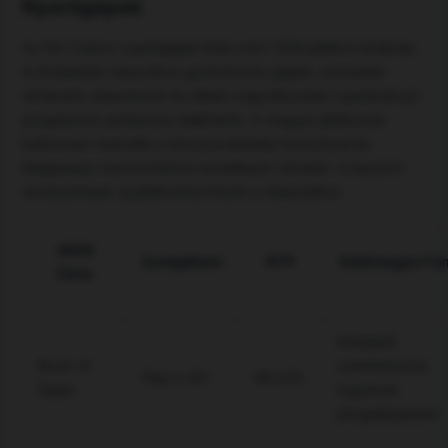
Nyerőgépek
Az NV Casino nyerőgépei több mint 1200 játékot kínálnak.
A kínálatban klasszikus gyümölcsös gépek, összetett
történetű videoslotok és életet megváltoztató nyereményű
progresszív jackpotok találhatók. A magyar játékosok
különösen kedvelik a bónuszvásárlási funkcióval és
Megaways mechanikával rendelkező címeket. A kaszinó
rendszeresen új játékokkal frissíti a választékot.
Játék
Szolgáltató
RTP
Különleges Fu
Címe
Kiterjedő
Book of
szimbólumok
Play’n GO
96,21%
Dead
ingyenes
pörgetésekben