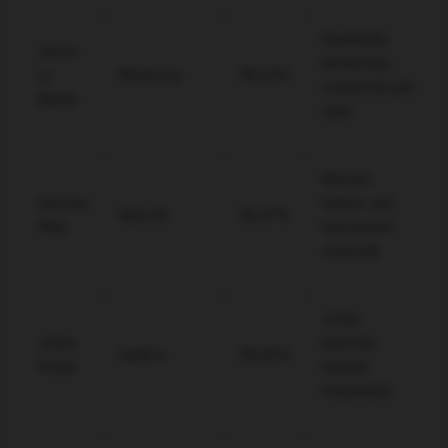
Duplázási
Jacks
lehetőség
or
BGaming
99,54%
nyeremények
Better
után
Minden
Deuces
kettes vad
Betsoft
99,37%
Wild
kártyaként
működik
Joker
Joker
bármely
NetEnt
98,60%
Poker
kártyát
helyettesít