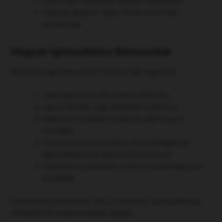
Szezonális versenyek exkluzív jutalmakkal
Verseny típusok: napi, heti és szezonális
események
Hogyan Igényelhetsz Bónuszokat
Bónuszok igénylése az NV Casino-ban egyszerű:
Jelentkezz be az NV Casino fiókodba
Lépj a Pénztár vagy Befizetés szekcióba
Válaszd ki a fizetési módot és add meg az
összeget
Írd be a promóciós kódot, ha szükséges (pl.
WELCOMEHU az üdvözlő bónuszhoz)
Töltsd fel a számládat, a bónusz automatikusan
jóváíródik
Folyamatos promóciók, mint a cashback, automatikusan
aktiválódnak tevékenységed alapján.