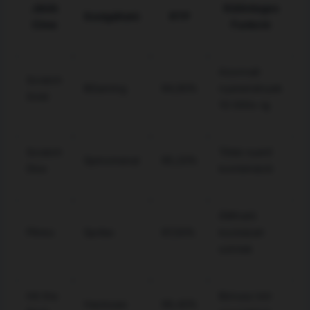
Játék
Különleges
Szolgáltató
RTP
Címe
Funkció
Azonnali
Scratch
BGaming
94,90%
nyeremények
Gold
10 000x-ig
Scratch
Több nyerő
Spinomenal
95,20%
Dice
kombináció
Állítható
Plinko
Spribe
97,00%
kockázati
szintek
Hit the
Bónusz kör
Hacksaw
96,40%