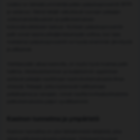
Lisäksi on tärkeää ymmärtää pelien palautusprosentit (RTP)
ja varianssi. Nämä tekijät vaikuttavat suoraan pelaajan
voittomahdollisuuksiin ja pelikokemuksen
kokonaisvaltaiseen laatuun. Korkean palautusprosentin
pelit voivat tarjota pitkäjänteisempää voittoa, kun taas
matalampi palautusprosentti voi tuoda enemmän jännitystä
ja yllätyksiä.
Viettäessään aikaa kasinolla, on myös hyvä muistaa pelin
hallinta. Aikatauluttaminen ja budjetoinnin oppiminen
auttavat pelaajia nauttimaan kasinokokemuksesta ilman
stressiä. Pelaajat, jotka kykenevät hallitsemaan
peliaikaansa ja varojaan, voivat nauttia korkealuokkaisista
pelikokemuksista paljon syvällisemmin.
Kasinon tunnelma ja ympäristö
Kasinon tunnelma on yksi tärkeimmistä tekijöistä, joka
tekee pelikokemuksesta erityisen. Erityisesti fyysiset