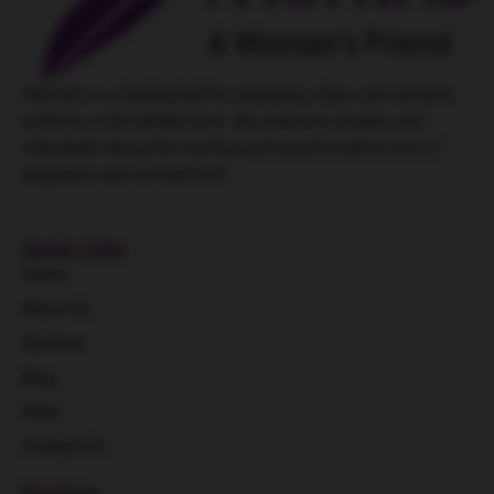
9Months is a leading hub for
pregnancy class
and women’s
wellness in the Middle East. We empower couples and
individuals during the exciting and transformative time of
pregnancy and womanhood.
Quick Links
Home
About Us
Services
Blog
FAQs
Contact Us
Services