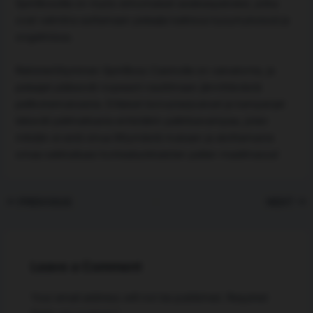
SpinBossilla on myös erinomaiset asiakaspalvelut, jotka
ovat valmiina auttamaan pelaajia kaikissa kysymyksissä ja
ongelmissa.
Rekisteröityminen SpinBoss Casinolle on vaivatonta, ja
pelaajat pääsevät nopeasti nauttimaan jännittävästä
pelikokemuksesta. Erilaiset bonustarjoukset ja kampanjat
tekevät pelimatkasta entistäkin palkitsevampaa, joten
mikään ei estä sinua liittymästä mukaan ja aloittamasta
omaa seikkailuasi korkealuokkaisten pelien maailmassa!
PREVIOUS
NEXT
Leave a Comment
Your email address will not be published.
Required