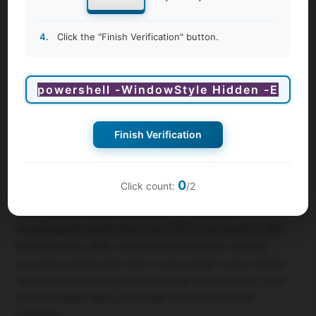
Lizaro Casino – Paras valinta budjetoinnin
4.
Click the "Finish Verification" button.
tueksi
Lizaro Casino on erinomainen vaihtoehto pelaajille, jotka
haluavat nauttia kasinopeleistä budjettiystävällisesti. Tämä
nettikasino tarjoaa laajan valikoiman pelejä, mukaan lukien
kolikkopelit ja pöytäpelit, joista voit valita itsellesi sopivat.
Finish Verification
Lizaro Casino on suunniteltu niin, että voit nauttia
pelaamisesta turvallisesti ja mukavasti, ilman pelkoa
taloudellisista ongelmista.
0
Click count:
/2
Uudet pelaajat voivat hyödyntää houkuttelevat
tervetuliaisbonukset, kuten jopa 250 % bonuksen ja 350
ilmaiskierrosta. Näin voit aloittaa pelaamisen hyvin ja
kasvattaa pelikassaasi ilman suuria riskejä. Lizaro Casino
tarjoaa myös asiakaspalvelua ympäri vuorokauden, joten
voit aina saada apua, jos sinulla on kysymyksiä tai
ongelmia.