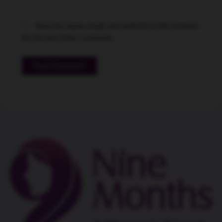
Save my name, email, and website in this browser
for the next time I comment.