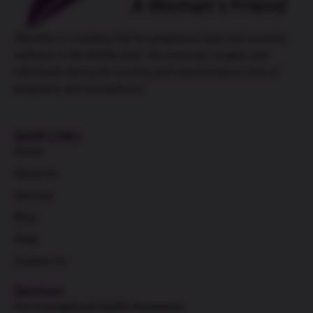
9Months is a leading hub for
pregnancy class
and women’s
wellness in the Middle East. We empower couples and
individuals during the exciting and transformative time of
pregnancy and womanhood.
Quick Links
Home
About Us
Services
Blog
FAQs
Contact Us
Services
Pre-Conceptional Health Awareness