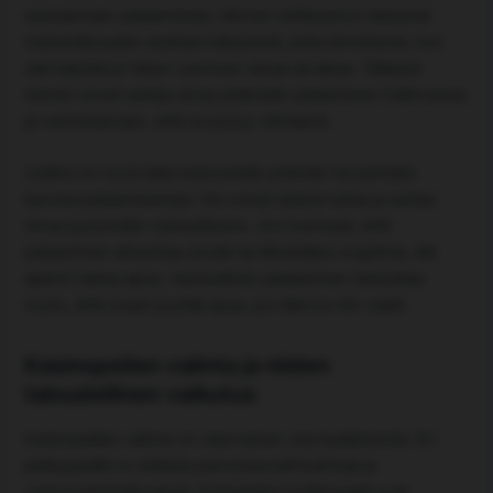
seuraamaan pelaamistasi. Monet nettikasinot tarjoavat
mahdollisuuden asettaa hälytyksiä, jotka ilmoittavat, kun
olet käyttänyt tietyn summan rahaa tai aikaa. Tällaiset
toimet voivat auttaa sinua pitämään pelaamisen hallinnassa
ja varmistamaan, että se pysyy viihteenä.
Lisäksi on hyvä idea keskustella ystävien tai perheen
kanssa pelaamisestasi. He voivat tarjota tukea ja auttaa
sinua pysymään vastuullisena. Jos huomaat, että
pelaaminen aiheuttaa sinulle tai läheisillesi ongelmia, älä
epäröi hakea apua. Vastuullinen pelaaminen tarkoittaa
myös, että osaat pyytää apua, jos tilanne niin vaatii.
Kasinopelien valinta ja niiden
taloudellinen vaikutus
Kasinopelien valinta on olennainen osa budjetointia. Eri
pelityypeillä on erilaisia panostusvaihtoehtoja ja
voitonmahdollisuuksia. Esimerkiksi kolikkopelit ovat