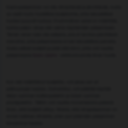
Kasinopelaaminen voi olla viihdyttävää ja jännittävää, mutta
se vaatii myös huolellista budjetointia, jotta taloudelliset
huolesi pysyvät kurissa. Ensimmäinen askel on määrittää,
kuinka paljon rahaa olet valmis käyttämään pelaamiseen.
Tämän rahan tulisi olla sellaista, jota et tarvitse päivittäisiin
menoihisi, jotta pelaamisesta ei tule taloudellista painetta.
Aseta selkeä budjetti ja pidä siitä kiinni, jotta voit nauttia
pelaamisesta
lizaro casino
-verkkosivustolla ilman huolia.
Kun olet määrittänyt budjettisi, voit jakaa sen eri
pelimuotojen kesken. Esimerkiksi, voit päättää käyttää
tietyn summan kolikkopeleihin ja toisen summan
pöytäpeleihin. Tällöin voit nauttia monenlaisista peleistä
ilman, että budjetti ylittyy. Muista, että rahapelaaminen on
ennen kaikkea viihdettä, joten pyri pitämään pelaaminen
kevyenä ja hauska.