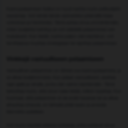
Kasinopelaamisen lisäksi on hyvä harkita myös pelibudjetin
seurantaa. Voit tehdä tämän esimerkiksi pitämällä kirjaa
voitoistasi ja häviöistäsi. Tämä auttaa sinua ymmärtämään,
miten budjettisi kehittyy ja voit säädellä pelaamistasi sen
mukaisesti. Kun tiedät, kuinka paljon olet käyttänyt, voit
tarvittaessa muuttaa strategiaasi tai rajoittaa pelaamistasi.
Vinkkejä vastuulliseen pelaamiseen
Vastuullinen pelaaminen on tärkeä osa kasinopelaamista, ja
se alkaa budjetoinnista. Kun pelaat vastuullisesti, asettaa
rajat ajalle ja rahalle, jonka olet valmis käyttämään. Tämä
tarkoittaa myös, että sinun tulee tietää, milloin lopettaa. Kun
huomaat, että pelaaminen ei ole enää hauskaa tai se alkaa
aiheuttaa stressiä, on tärkeää pitää tauko ja arvioida
tilannetta uudelleen.
Voit myös käyttää erilaisia työkaluja, jotka auttavat sinua