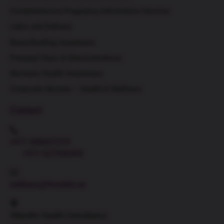
Comprehensive Pregnancy Information Session
Labor and Delivery
Breastfeeding Awareness
Prenatal Class & Demonstrations
Women's Health Awareness
Corporate Women – Health & Wellness
Contact
+971 588667319
+971 527946490
wellness@9months.ae
9Months Health Consultancy