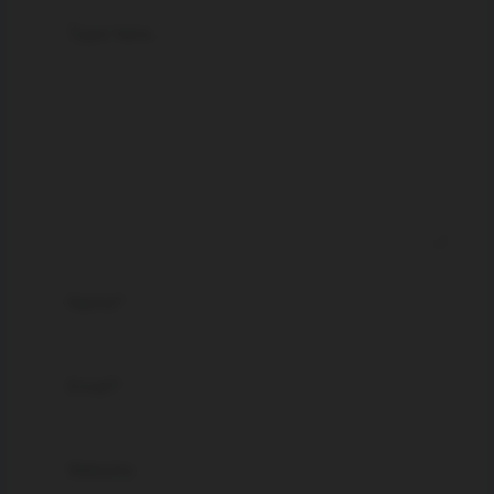
Type
here..
Name*
Email*
Website