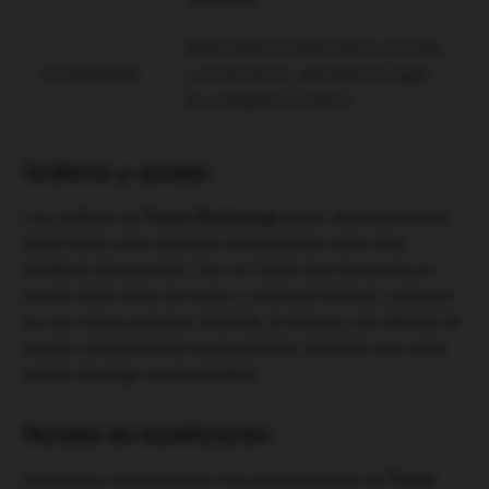
Disponible en dispositivos móviles
Accesibilidad
y de escritorio, permitiendo jugar
en cualquier momento.
Gráficos y sonido
Los gráficos de
Tower Rush juego
están diseñados para
atraer tanto a los amantes de la fantasía como a los
fanáticos de la acción. Con un fondo que representa un
mundo épico lleno de torres y criaturas místicas, cada giro
es una nueva aventura. Además, la música y los efectos de
sonido complementan la experiencia, haciendo que cada
sesión de juego sea inolvidable.
Rondas de bonificación
Una de las características más emocionantes de
Tower