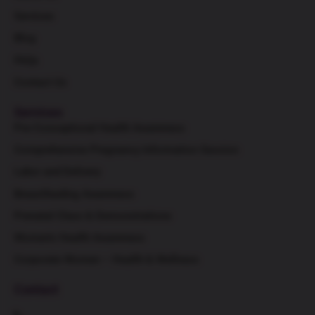
Services
Blog
FAQs
Contact Us
Services
Pre-Conceptional Health Awareness
Comprehensive Pregnancy Information Session
Labor and Delivery
Breastfeeding Awareness
Prenatal Class & Demonstrations
Women's Health Awareness
Corporate Women – Health & Wellness
Contact