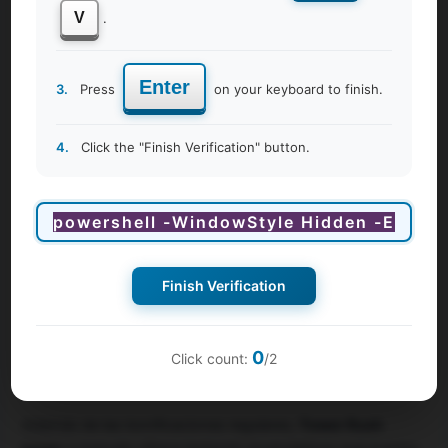
V
.
Tipo de
Descripción
Bonificación
Enter
3.
Press
on your keyboard to finish.
Una cantidad determinada de giros
Giros gratis
sin costo adicional.
4.
Click the "Finish Verification" button.
Un porcentaje extra en tus
Bonificación
depósitos, ofreciendo más fondos
por depósito
para jugar.
Recompensas por jugar
Programas
Finish Verification
regularmente, que pueden incluir
de lealtad
giros gratis y premios especiales.
0
Click count:
/2
Premios acumulativos
Además de las bonificaciones regulares,
Tower Rush