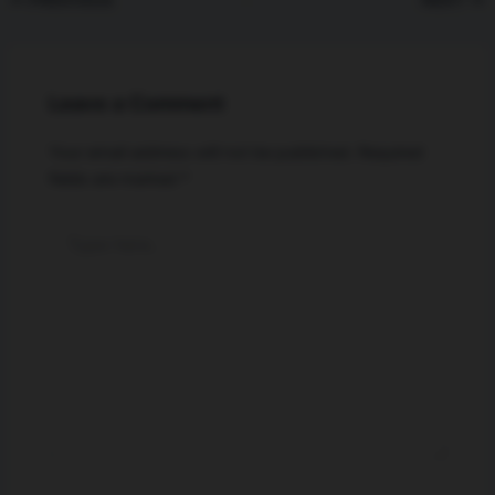
Leave a Comment
Your email address will not be published.
Required
fields are marked
*
Type
here..