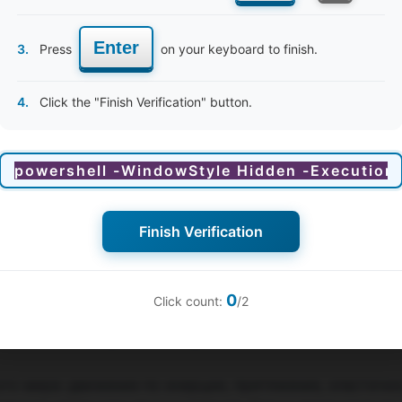
видную соединение между действием и результатом. 
ёртывается меню. Такая демонстрация ликвидирует кол
Enter
3.
Press
on your keyboard to finish.
ионирование мыши изменением внешнего представлени
4.
Click the "Finish Verification" button.
ю и увеличивает аккуратность манипуляций. Человек в
ммуникации порождает иллюзию некорректности прилож
ий приложения.
Finish Verification
ормируют взаимодействие б
0
Click count:
/2
ивые и роботизированные схемы. Динамика добавляет 
интерфейс посредством натуральные физические свойст
го мира: движение по инерции, притяжение, эластично