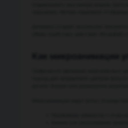
поддерживать мысленную модель прилож
окружение. Мягкие изменения отображаю
Динамика создаёт визуальную приорите
объём ошибочных действий. Интерфейс 
Как микроанимации у
Графическое движение непроизвольно це
подход для направления центром фокуса
детали. Корректное размещение выделен
Микроанимации ведут фокус посредство
Проявление элементов с отсрочк
Биение или раскачивание привл