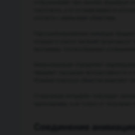
отпружинивает при нажиме, формируя ил
скроллинге, а не останавливаются мгнов
контакта с реальными объектами.
Персонализированные анимации придают
позиции в список желаний провоцирует 
программы. Скачкообразные отображени
Микроанимации определяют индивидуаль
передают ощущение прогрессивности и п
Игривые подскоки объектов выделяют пр
Отзывчивый интерфейс побуждает желани
приложением, а не только от получения
Соединение анимации