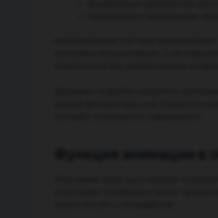
Модификация размера или цвета
Направленное перемещение обоз
Анимированные счётчики визуализируют 
программа функционирует, и не закрыва
возможности без загромождения интерф
Движение позволяет разделить наполнени
данные фрагментами, а не старается ох
улучшает усвояемость содержимого.
Функция анимации в 
Реактивная связь удостоверяет пользова
испытывает колебание и может продубли
любое контакт с интерфейсом.