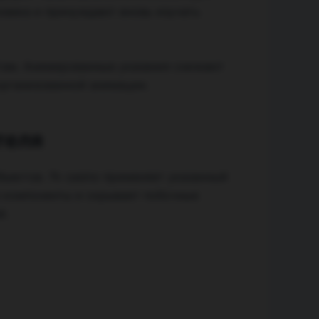
века и принуждают вновь изучать
там. Анимированные указания снижают
рганизованной анимации.
теля
ектов. 7k casino применяет указанный
 компоненты и скрывает побочные
й.