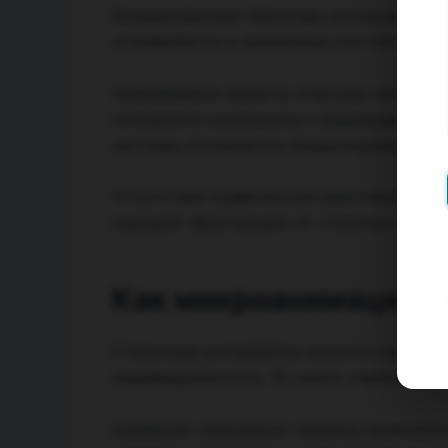
Анимированные переходы раскрывают оче
отправляется в хранилище или как разв
Нажимаемые объекты отвечают на позиц
готовности компонента к взаимодействи
система откликается предсказуемо.
Отсутствие графической реактивной ко
ощущает фрустрацию от странных реакц
Как микроанимации ф
Статичные интерфейсы кажутся как неж
индивидуальность. 7k casino оживляет 
Анимация симулирует правила физическо