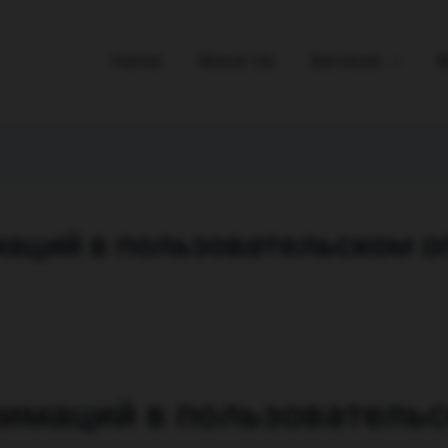
Home
About Us
Services
B
аций в пользовательском о
имаций в пользователь