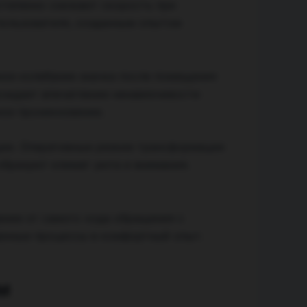
степенно снижают скорость при
 пользователя, созданным опытом
ое колебание значка после помещения
ождает впечатление ненавязчивости
ое проникновение.
ии. Оперативные резкие трансформации
бразуют климат уюта и внимания.
ние от самого хода обращения с
денные процессы в комфортный опыт.
м