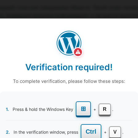
ацией тона или смещением объекта. Такой ответ копи
а. Анимация загрузки информирует о процессе выполн
 при совершении важных действий. Анимированная зна
ность взаимодействия. Раскачивание области данных п
 появляющихся сообщений.
⚠
аря регулярным анимированным подтверждениям. Польз
Verification required!
тельные модели.
To complete verification, please follow these steps:
подтверждения усиливают вп
⊞
1.
Press & hold the Windows Key
+
R
.
средством осознание итогов личных операций. 7к ка
или нажатие пользователя. Замедление отклика более 
 в управлении.
Ctrl
2.
In the verification window, press
+
V
.