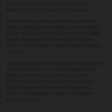
казино Вулкан в уникальном локации создает
замешательство и повышает срок разыскания.
Результативные сервисы принимают устоявшиеся
шаблоны взаимодействия публики. Интерактивный
элемент утверждения стандартно находится вправо,
элемент управления отклонения слева. Поломка
такого принципа ведет к неправильным действиям и
огорчению.
Подстройка ментальной концепции к новому дизайну
требует длительности и усилий. Фундаментально
революционные подходы имеют возможность
отпугнуть клиентов, приученных к традиционным
моделям. Гармония между оригинальностью и
типичностью формирует победность внедрения
решения на сектор.