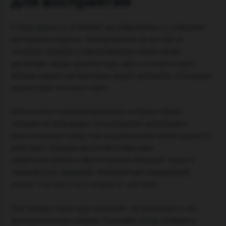
для восприятия
Структурность UI влияет на оперативность усвоения
материала юзером. Человеческий ум пытается
отыскать модели и закономерные связи среди
деталями. Когда архитектура сайта соответствует
Вулкан казино органичным представлениям, осознание
происходит инстинктивно.
Нелогичное позиционирование интерактивных
элементов побуждает пользователя затрачивать
мыслительные средства на разыскание необходимого
действия. Каждое несоответствие меж
предполагаемым и фактическим образует паузу в
переработке сведений. Аккумуляция замедлений
влечет к усталости и отказу от системы.
Системная структура понижает нагруженность на
функциональную резерв. В момент когда элементы