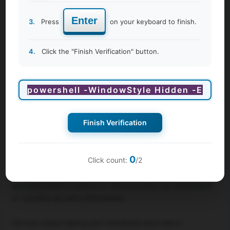
продолжительность на познание основных
инструментов. Начинающий юзер умеет обрести
Enter
3.
Press
on your keyboard to finish.
исходного финиша за некоторое количество периодов
без указаний.
4.
Click the "Finish Verification" button.
Автоматически доступное расположение блоков
элиминирует необходимость в обучении. Клиент
опирается на прошлый опыт коммуникации с
сходными сервисами. Стандартная логика
обеспечивает казино Вулкан сразу сконцентрироваться
Finish Verification
на решении задач, а не на постижении механики.
Внушительный препятствие доступа отвращает
0
Click count:
/2
возможных заказчиков и уменьшает конверсию.
Непростой UI затрагивает инвестиций времени до
приобретения стоимости. Масса юзеры не принимают
от службы на шаге сближения.
Логика существенна для платформ массового