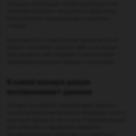
помещены закономерно, человек фокусируется на
обретении результата. Ожидаемость меню казино
Вулкан разгоняет реализацию дел в несколько
степеней.
Конгруэнтность логике улучшает душевный эхо на
продукт. Посетитель чувствует веру, если продукт
функционирует себя ожидаемо. Положительный
переживание формирует надежду к организации.
В какой манере разум
воспринимает данные
Рассудок пользователя перерабатывает видимую
контент молниеноснее буквенной. Визуальная участок
распознаёт фигуры за части миги. Подобный принцип
дает возможность немедленно определять
находящуюся вокруг обстановку и осуществлять