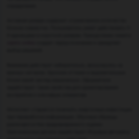
определения.
Активная резерв содержит ограниченное количество
блоков совместно. Пользователь умеет действовать 5-
9 единицами в короткой резерве. Преодоление лимита
casino online
создает переусложнение и замедляет
выбор решений.
Внимание действует избирательно, фокусируясь на
важных сигналах. Броские оттенки и выразительные
блоки манят взгляд машинально. Оформители
задействуют такие свойства для ориентирования
восприятия к ключевым элементам.
Интеллект старается понижать энергичные инвестиции
при переработке информации. Обычные образцы
различаются без преднамеренного оценки.
Оригинальные детали задействуют Игровые автоматы