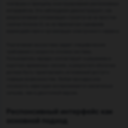
платформ и принципы конструирования респонсивных
интерфейсов. Эти наблюдения демонстрируют, как
результативная оптимизация строится не на простом
сжатии блоков UI, но на пересмотре сценариев
взаимодействия и организации электронного сервиса.
Портативная экосистема задает специфические
требования к скорости отклика системы.
Пользователь нередко контактирует в решением в
коротких временных сессиях, в результате оболочка
должен быть гарантировать мгновенный доступ к
главным возможностям. Любая просадка или
сложность навигации воспринимается значительно
сильнее, чем в десктопной версии.
Респонсивный интерфейс как
основной подход