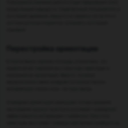
Повышенное значение дается опции прерывания плюс
продолжения маршрута. Смартфонный пользователь в
состоянии временно закрыть из сервиса, из-за этого
система должна корректно сохранять состояние
сценария.
Перестройка ориентации
В портативных экранах площадь ограничено, что
предполагает пересмотра структуры навигации и
компонентов ориентации. Вместо сложных
иерархических меню внедряются малые панели ,
выпадающие списки плюс гестуры ввода.
Очевидная ориентация уменьшает потери времени
нахождения нужных пунктов и усиливает суммарную
эффективность интеракции с сервисом. Простота
навигации выступает главным критерием комфорта на