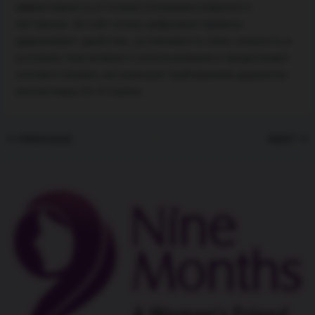
эффективность и точное осознание юзерского
паттернов. За счёт этому цифровые сервисы
удерживают удобство, устойчивость плюс скорость в
условиях портативного использования и продолжают
соответствовать актуальным требованиям диджитал
экосистемы On-X Casino.
PREVIOUS
NEXT