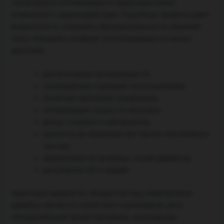
технической оптимизации и переосмысления
клиентского взаимодействия. Подобные правила дают
возможность сохранять функциональность решения
плюс повышать комфорт использования на малых
дисплеях.
респонсивная организация UI;
сокращённые сценарии использования;
понятная сенсорная управление;
оптимизация скорости загрузки;
фокус основного материалов;
принятие во внимание паттернов портативных
систем;
применение встроенных опций девайсов;
регулярное QA и апдейт.
Адаптация диджитал продуктов под смартфонные
девайсы является собой многоуровневый цикл,
объединяющий проектирование, инженерную