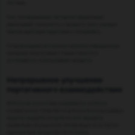
системы.
Учет платформенных паттернов оформления
увеличивает лояльность к продукту плюс снижает
период адаптации аудитории к интерфейсу.
Сопровождение актуальных релизов операционных
платформ обеспечивает совместимость и
устойчивость использования продукта.
Непрерывное улучшение
портативного взаимодействия
Мобильная экосистема развивается особенно
стремительно. Появляются дополнительные размеры
экранов, форматы устройств плюс форматы
управления. В результате оптимизация не остается
однократным процессом On-X Casino.