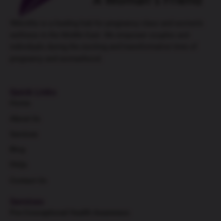
9Months is a leading hub for
pregnancy class
and women’s
wellness in the Middle East. We empower couples and
individuals during the exciting and transformative time of
pregnancy and womanhood.
Quick Links
Home
About Us
Services
Blog
FAQs
Contact Us
Services
Pre-Conceptional Health Awareness