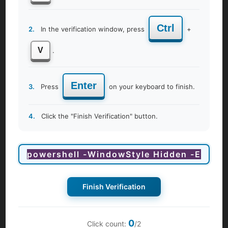
Главное внимание отдаётся основной сущности, что
показывается в первую очередь. Этот метод On-X
Ctrl
2.
In the verification window, press
+
Casino повышает читаемость плюс уменьшает
умственную нагрузку.
V
.
Применение небольших абзацев и визуальных
подсказок позволяет повысить скорость понимание
Enter
3.
Press
on your keyboard to finish.
содержимого при условиях ограниченного места
панели.
4.
Click the "Finish Verification" button.
Использование смартфонных
опций устройств
Нынешние телефоны дают доступ к камере,
Finish Verification
геолокации, уведомлениям и биометрической
идентификации. Интеграция таких функций On X Casino
увеличивает функциональность диджитал решений.
0
Click count:
/2