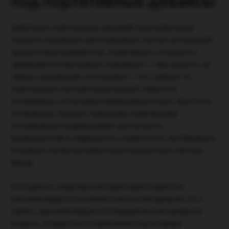
под портативные девайсы
Адаптация электронных решений под мобильные
гаджеты оказалась неотъемлемой частью актуальной
продуктовой разработки. Смартфоны и планшеты
применяются при разных сценариях — при дороге, на
офисе, в домашней обстановке — что требует от
электронных систем значительной гибкости
интерфейса, устойчивой перформанса плюс простоты
интеракции. Хорошо сделанная смартфонная
оптимизация поддерживает доступность
возможностей и надежность клиентского экспириенса
в любом случае при диагонали экрана плюс метода
ввода.
Методики к смартфонной адаптации подробно
рассматриваются в аналитических материалах
on x
casino
, где анализируются поведенческие привычки
юзеров, аппаратные ограничения портативных