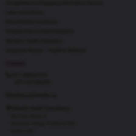
Comprehensive Pregnancy Information Session
Labor and Delivery
Breastfeeding Awareness
Prenatal Class & Demonstrations
Women's Health Awareness
Corporate Women – Health & Wellness
Contact
+971 588667319
+971 527946490
wellness@9months.ae
9Months Health Consultancy
8th Floor, Block A
Business Village, P.O.Box 87556
Dubai, UAE