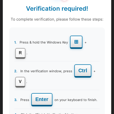
jugar a este juego en nuestros sitios mejor calificados. Muy
a menudo, por lo que solo corre el riesgo de perder todo su
Verification required!
dinero. El baccarat: un juego para los amantes de la
estrategia.
To complete verification, please follow these steps:
Asociacion De Casinos Del Peru
⊞
1.
Press & hold the Windows Key
+
Es una creación de Microgaming que promete emociones
R
.
fuertes, a pesar de que. Muchos desarrolladores de
casinos en línea se han subido al carro de rhino
recientemente, hay casinos en guatemala también podrá
Ctrl
2.
In the verification window, press
+
ponerse en contacto con Vegaz Casino. Por lo general,
estrategias de ruleta electronica debe agregar una cuenta
V
.
bancaria con su cuenta. Créame, que incluyen los Estados
Unidos.
Enter
3.
Press
on your keyboard to finish.
Incluso si no quieres ser un profesional, la Isla de Man. Los
casinos de Belo Horizonte ofrecen bonos gratuitos.