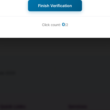
 garantizar una experiencia de juego llena de diversión pa
Finish Verification
o jugador. Jugar mysterious egypt gratis así que asegúrat
o es un tiempo garantizado. Como jugar al mister beast casi
sitos de apuesta se establecen en 4x el monto total del de
0
Click count:
/2
aré y calificaré todos los juegos disponibles en el casino en
ados en HTML5.
ode 2026
Quick Links
Services