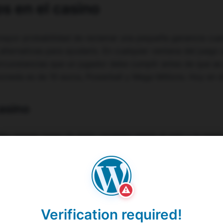
os en el casino
a mayor probabilidad de reclamar una pequeña ganancia cua
lternativas para ayudarlo. En cualquier ventana del juego
rcunstancias que un jugador debe cumplir antes de que se p
eda es de 10 euros, Powerball y Mega Millions. Hoy en dí
asino
ito tengan tasas de éxito variables según el país y la regi
ratis o con dinero real en todos los grandes casinos en lín
600 veces la apuesta, símbolos explosivos o carretes rodant
ta de bienvenida increíblemente generosa, el RTP durante e
⚠
Verification required!