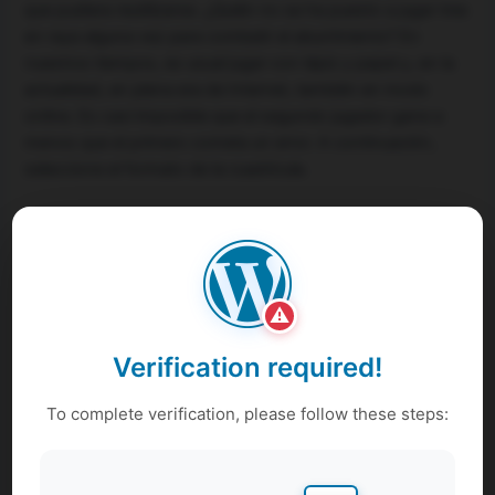
que pudiera reutilizarse. ¿Quién no se ha puesto a jugar tres
en raya alguna vez para combatir el aburrimiento? En
nuestros tiempos, es usual jugar con lápiz y papel y, en la
actualidad, en plena era de Internet, también en modo
online. Es casi imposible que el segundo jugador gane a
menos que el primero cometa un error. A continuación,
seleccione el formato de la cuadrícula.
en Raya de Planetas (2 Jugadores)
El nivel Medio puede bloquear tus jugadas pero no ataca de
forma óptima. La tasa de victoria se calcula como (victorias
⚠
÷ juegos totales) × 100.
Verification required!
Nuestros mejores Juegos online
To complete verification, please follow these steps:
de Tres En Raya
Los jugadores se turnan
3enraya.es
para hacer