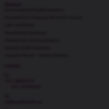
Services
Pre-Conceptional Health Awareness
Comprehensive Pregnancy Information Session
Labor and Delivery
Breastfeeding Awareness
Prenatal Class & Demonstrations
Women's Health Awareness
Corporate Women – Health & Wellness
Contact
+971 588667319
+971 527946490
wellness@9months.ae