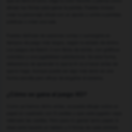
que se tiene el turno. Elige tu color favorito y piensa como
alinear tus fichas para ganar la partida. Puedes incluso
crear tu personaje virtual con un apodo y unirte a partidas
públicas o crear una sala.
Puedes disfrutar de sesiones cortas o sumergirte en
tiempos de juego más largos, según tu estado de ánimo.
Los juegos de Match 3 son libres de estrés, con gráficos
coloridos y una jugabilidad satisfactoria. De esta forma,
deberemos de aprender lo que la IA va a hacer antes de
que lo haga. Aunque puede ser algo más lento es una
forma sencilla pero eficaz de engañar al sistema.
¿Cómo se gana al juego XO?
Como ya hemos dicho antes, se puede dibujar sobre un
papel un cuadrado con 9 casillas y que cada jugador vaya
rellenado las casillas. Pero para no gastar tanto papel, lo
ideal sería hacerte un tablero y 5 fichas de cada símbolo