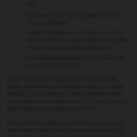
raya.
Los juegos Tres en Raya se juegan en tableros
como los dibujados.
El objetivo del juego es ir moviendo por turnos
una a una las fichas sobre el tablero hasta realizar
un tres en raya antes que el otro jugador.
El nivel Medio puede bloquear tus jugadas pero
no ataca de forma óptima.
El Tres en Raya es un juego fascinante para todas las
edades. Descubrirás las estrategias exitosas y las reglas
del juego. El Tres en Raya es un juego de tablero clásico
que se juega en una cuadrícula de 3×3. En caso de que el
jugador haga trampa el ganador será el otro.
El resto de fichas pueden ocupar el resto de huecos que
quedan libres teniendo que mover una de ellas cada vez