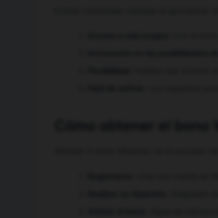
Existen numerosas ventajas al aprovechar e
Acceso a más juegos:
Con el bono,
Incremento en las posibilidades d
Flexibilidad:
Puedes usar el bono e
Fácil de activar:
Los requisitos para
Cómo obtener el bono
Obtener tu
bono Winamax
es un proceso sen
Registrarse:
Crea una cuenta en W
Realizar un depósito:
Asegúrate de 
Activar el bono:
Sigue las instrucci