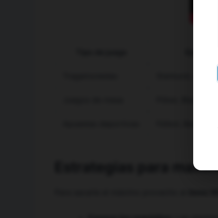
Tipo de juego
Ejemplo
Tragamonedas
Starburst, Gonzo
Juegos de mesa
Póker, Blackjack
Apuestas deportivas
Fútbol, Balonces
Estrategias para maxim
Para sacarle el máximo provecho al
bono W
Conoce los requisitos:
Lee atentam