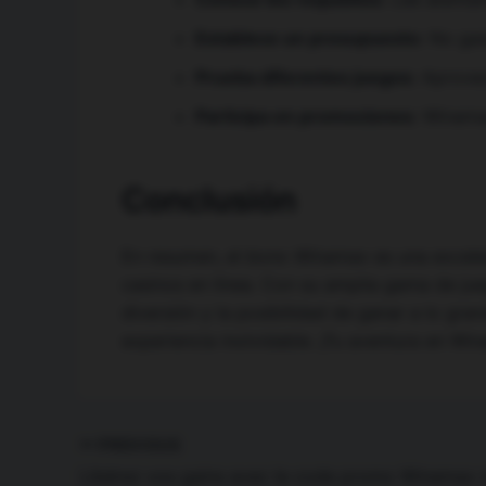
Establece un presupuesto:
No gast
Prueba diferentes juegos:
Aprovech
Participa en promociones:
Winamax
Conclusión
En resumen, el
bono Winamax
es una excele
casinos en línea. Con su amplia gama de ju
diversión y la posibilidad de ganar a lo gr
experiencia inolvidable. ¡Tu aventura en W
PREVIOUS