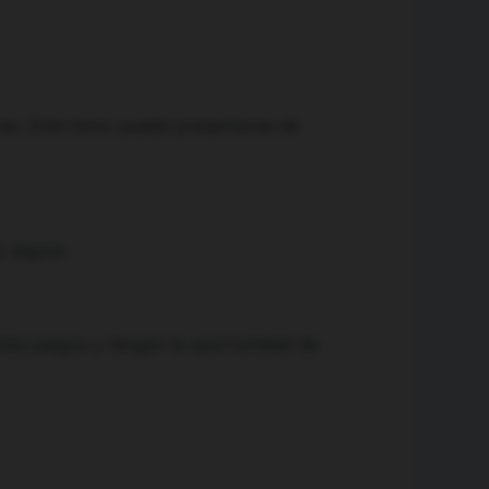
res. Este bono puede presentarse de
o alguno.
ntes juegos y tengan la oportunidad de