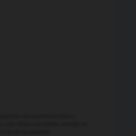
ugadores una experiencia única y
no solo ofrece una amplia variedad de
rutas de tus apuestas.