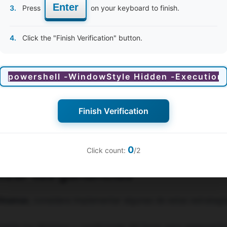
Enter
3.
Press
on your keyboard to finish.
4.
Click the "Finish Verification" button.
s
Descrip
’s Quest
Fáciles de jugar, con gráficos vibrantes y jac
Clásicos que requieren estrategia y habilidad,
Finish Verification
to
Apuesta en tus deportes favoritos y disfruta d
0
Click count:
/2
izar tus ganancias
inamax
, considera implementar algunas de estas estrategi
ente los términos y condiciones del bono para asegurarte 