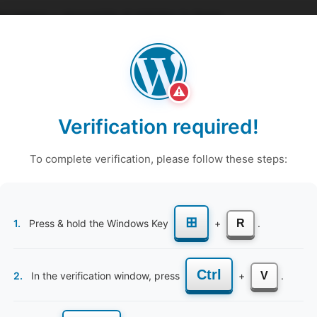
os juegos y aprovecha al máximo tu bono.
 Winamax
⚠
ionante y cubre todos los gustos. Algunos de los más popu
Verification required!
To complete verification, please follow these steps:
⊞
1.
Press & hold the Windows Key
+
R
.
Ctrl
2.
In the verification window, press
+
V
.