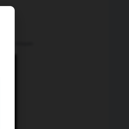
lares incluyen: