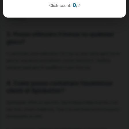
0
certo importo prima di poter prelevare eventuali vincite
Click count:
/2
derivanti dal bonus. Assicurati di leggere i termini e le
condizioni.
3. Posso utilizzare il bonus su qualsiasi
gioco?
In generale, puoi utilizzare il bonus su una vasta gamma di
giochi, ma alcuni potrebbero avere restrizioni. Verifica
sempre quali giochi qualificano per il bonus.
4. Come posso contattare l’assistenza
clienti di Spinbetter?
Spinbetter offre un servizio clienti disponibile tramite chat
dal vivo, email e telefono. Puoi trovare tutte le informazioni
necessarie sul sito.