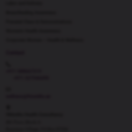
Labor and Delivery
Breastfeeding Awareness
Prenatal Class & Demonstrations
Women's Health Awareness
Corporate Women – Health & Wellness
Contact
+971 588667319
+971 527946490
wellness@9months.ae
9Months Health Consultancy
8th Floor, Block A
Business Village, P.O.Box 87556