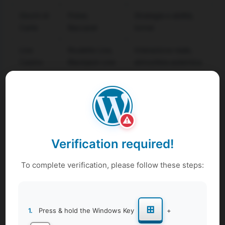
Giochi di
Poker,
Strategia e abilità,
Carte
Baccarat
tornei
Live
Roulette Live,
Interazione reale,
Casino
Blackjack Live
atmosfera autentica
Domande frequenti
⚠
1. Qual è l’importo del bonus di
Verification required!
registrazione?
L’importo del bonus può variare, ma di solito è una
To complete verification, please follow these steps:
percentuale del tuo primo deposito, fino a un certo limite.
Controlla sempre le condizioni sul sito ufficiale per dettagli
specifici.
⊞
1.
Press & hold the Windows Key
+