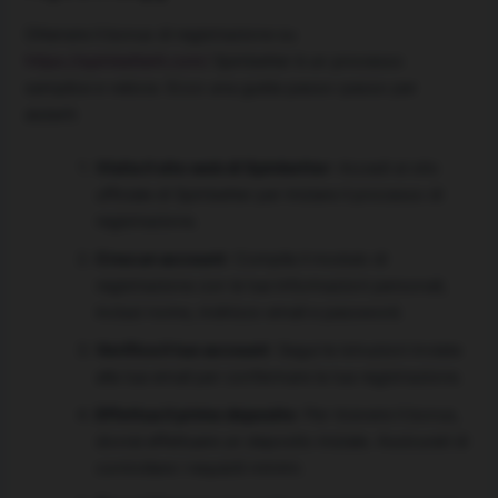
Ottenere il bonus di registrazione su
https://spinbetterit.com/
Spinbetter è un processo
semplice e veloce. Ecco una guida passo-passo per
aiutarti:
Visita il sito web di Spinbetter
: Accedi al sito
ufficiale di Spinbetter per iniziare il processo di
registrazione.
Crea un account
: Compila il modulo di
registrazione con le tue informazioni personali,
inclusi nome, indirizzo email e password.
Verifica il tuo account
: Segui le istruzioni inviate
alla tua email per confermare la tua registrazione.
Effettua il primo deposito
: Per ricevere il bonus,
dovrai effettuare un deposito iniziale. Assicurati di
controllare i requisiti minimi.