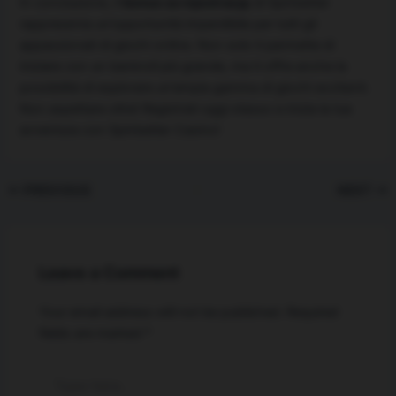
In conclusione, il
bonus za rejestrację
di Spinbetter
rappresenta un’opportunità imperdibile per tutti gli
appassionati di giochi online. Non solo ti permette di
iniziare con un bankroll più grande, ma ti offre anche la
possibilità di esplorare un’ampia gamma di giochi eccitanti.
Non aspettare oltre! Registrati oggi stesso e inizia la tua
avventura con Spinbetter Casino!
PREVIOUS
NEXT
Leave a Comment
Your email address will not be published.
Required
fields are marked
*
Type
here..