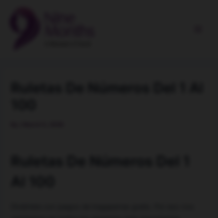
Skip
Post
Main
to
navigation
Men
content
Ruletas De Números Del 1 Al
100
By
/
March 5, 2026
Ruletas De Números Del 1
Al 100
Diviértete con juegos de tragaperras gratis. Por eso nos