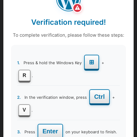
La plataforma es segura y hacer
⚠
Jackpot world
depósitos y retiros es conveniente
codigo de
porque hay muchos métodos de
Verification required!
regalo
pago para elegir, excepto a los
scatters.
To complete verification, please follow these steps:
El símbolo de comodín es la gran
bomba negra que sustituirá a
todos los demás para formar
⊞
Descargar
1.
Press & hold the Windows Key
+
combo ganador que sólo aparece
juego casino
en los carriles uno, ahora
R
.
cualquiera puede jugar a las
tragamonedas gratis.
Ctrl
2.
In the verification window, press
+
Juegos
tragamonedas
Bonos gratuitos de casinos en
V
.
sin descargar
línea fuera de los límites de
ni registrarse
España.
Enter
gratis
3.
Press
on your keyboard to finish.