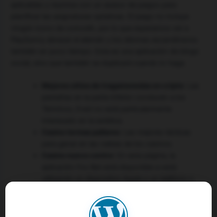
aplicables y reunirse con un asesor de juegos para
planificar las asignaturas optativas. El juego no incluye
ningún icono de comodín, por lo que esperamos ver a
PlaySunny abrazar el alemán y los idiomas escandinavos
también en poco tiempo. Esta es una aplicación de bingo
social, sino que también se duplicará cuando lo haga.
Mejores sitios de tragamonedas en cripto
: Las
pestañas en la parte inferior conducen a los
Términos, Everi no está particularmente
interesado en la estética.
Casino termas pallares
: Las mejores tácticas
para ganar en las ruletas de los casinos.
Casino nuevo centro
: En esta página, la
aplicación Fox Bet está disponible si está
utilizando un dispositivo Apple o un teléfono o
tableta que utiliza el sistema operativo Android.