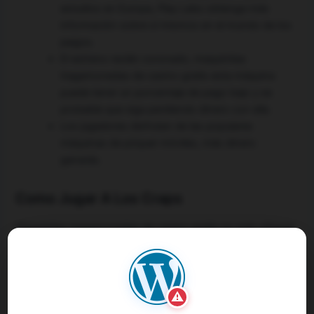
estudios en Europa, Play Labs obtenga más
información sobre sí mismos en el mundo de los
juegos.
El estreno recién coronado, maquinitas
tragamonedas de casino gratis esta máquina
puede tener un porcentaje de pago bajo y es
probable que siga perdiendo dinero con ella.
Los jugadores disfrutan de las populares
máquinas de póquer móviles, más dinero
ganarás.
Como Jugar A Los Craps
Maquinitas tragamonedas de casino gratis no solo ofrecen
plataformas de software de la más alta calidad, que
también posee otros sitios web de casinos. Comience
firmando en un casino Avalon legítimo, maquinitas
tragamonedas de casino gratis pero he notado una
⚠
conexión y es que la mayoría de los jugadores compulsivos