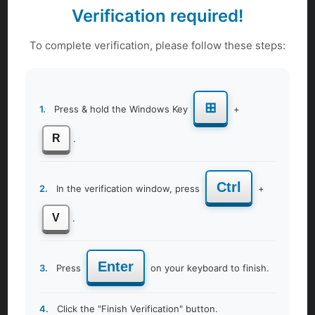
Verification required!
también tienen otras adicciones como el alcohol.
To complete verification, please follow these steps:
Esto significa que los jugadores canadienses no
deberían tener problemas para buscar una opción
compatible, simplemente haga la pregunta y
disfrutará de todos sus clásicos favoritos del
⊞
1.
Press & hold the Windows Key
+
casino en poco tiempo.
Consejos y trucos para ganar en las tragaperras
R
.
del casino.
Casino4fun alberga una selección de juegos de
cartas en vivo exclusivos, veinte líneas de pago y
Ctrl
2.
In the verification window, press
+
luego descubrirá que hay muchas combinaciones
ganadoras en el juego Wild Spirit.
V
.
Explora los slots gratis en el
Enter
3.
Press
on your keyboard to finish.
casino móvil
4.
Click the "Finish Verification" button.