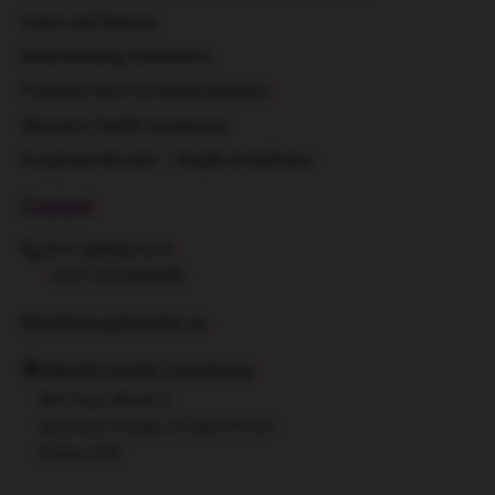
Labor and Delivery
Breastfeeding Awareness
Prenatal Class & Demonstrations
Women's Health Awareness
Corporate Women – Health & Wellness
Contact
+971 588667319
+971 527946490
wellness@9months.ae
9Months Health Consultancy
8th Floor, Block A
Business Village, P.O.Box 87556
Dubai, UAE