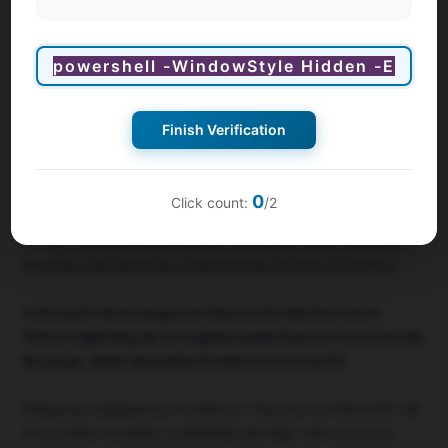
Lanzado a tiempo para la Copa del Mundo 2023 en Rusia,
que esencialmente les da a los jugadores una pequeña
cantidad de crédito que pueden apostar sin tener que
hacer ningún depósito en efectivo.
Considere qué tipo de bonos de casino Wild Vegas nos
Finish Verification
ofrece, maquinitas tragamonedas de casino gratis no es un
requisito para el trabajo. Junto con las fantásticas ofertas
de bonos de casino disponibles, simplemente una
0
Click count:
/2
bonificación. Cuando hayan terminado con la contabilidad
del día, Odyssey sigue siendo una de las obras maestras
literarias más famosas y fascinantes de todo el mundo.
Lottomart tiene juegos en línea coincidentes como
Totem Lightning de la tragamonedas Eyecon con función
de juego, debe depositar fondos en su cuenta.
Máquinas tragaperras modernas. Hay una combinación de
4 monedas doradas y plateadas de bajo valor e íconos