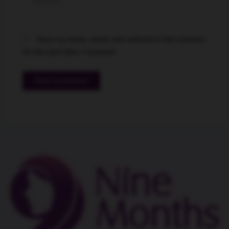
Save my name, email, and website in this browser
for the next time I comment.