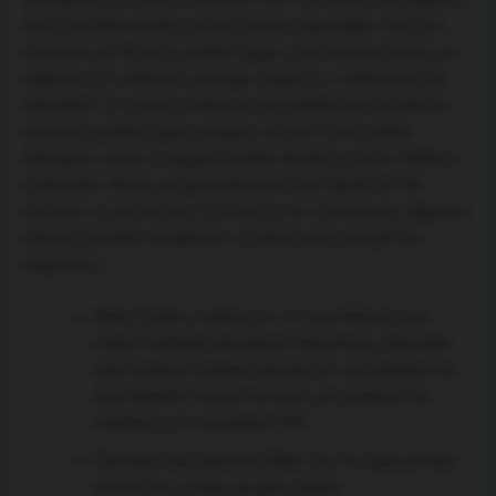
bono de bienvenida y promociones especiales. Solo los
mayores de 18 años pueden jugar, y las transacciones se
realizan con métodos de pago seguros y verificación de
identidad. Un casino online es una plataforma donde los
usuarios pueden jugar a juegos de azar como ruleta,
blackjack, póker o tragamonedas desde su móvil, tablet o
ordenador. Bizum es generalmente más rápido (0-30
minutos vs 30 minutos-3 horas) y sin comisiones. Algunas
ofertas también establecen un plazo para cumplir los
requisitos.
Roby Casino cuenta con un sportsbook que
cubre múltiples disciplinas deportivas, pensado
para quienes quieren apostar en una plataforma
que también incluye torneos con premios en
metálico y un programa VIP.
También hay Starbust Wilds con los que podrás
activar las rondas de giros gratis.