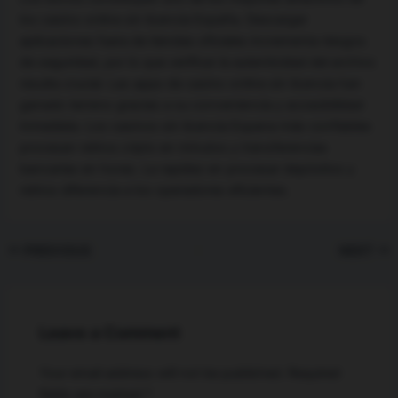
los casino online sin licencia España. Descargar
aplicaciones fuera de tiendas oficiales incrementa riesgos
de seguridad, por lo que verificar la autenticidad del archivo
resulta crucial. Las apps de casino online sin licencia han
ganado terreno gracias a su conveniencia y accesibilidad
inmediata. Los casinos sin licencia Espana más confiables
procesan retiros cripto en minutos y transferencias
bancarias en horas. La rapidez en procesar depósitos y
retiros diferencia a los operadores eficientes.
PREVIOUS
NEXT
Leave a Comment
Your email address will not be published.
Required
fields are marked
*