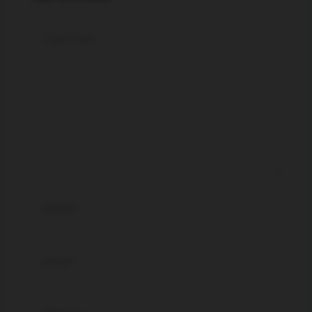
Type
here..
Name*
Email*
Website