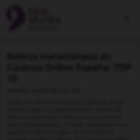
Skip
Post
Main
to
navigation
Men
content
Retiros Instantáneos en
Casinos Online España: TOP
10
By
9months_wp_admin
/
March 18, 2025
Puedes consultar el límite
casino con apple pay
de cada
método de pago en el apartado BONOS Y SALDOS del
menú principal del casino online o en la sección de Mi
cuenta, Métodos de pago, de Ayuda. Aquí ofrecemos una
experiencia segura con juegos de los proveedores
populares, un casino online en vivo con bonos de registro,