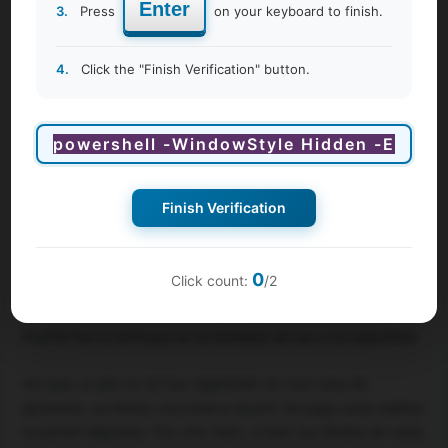
Enter
3.
Press
on your keyboard to finish.
En octubre de ese mismo año, X.com cambió su nombre a
casino paypal chile
PayPal y se centró exclusivamente en
4.
Click the "Finish Verification" button.
su negocio de pagos en línea. Ahora que sabes las
bondades de CuentaRUT, hace falta conocer en qué casas
de apuestas puedes utilizarla. En la gran mayoría de ellas,
simplemente tendrás que elegir al Banco Estado como
opción de pago. Allí, simplemente se te pedirá que ingreses
el monto a acreditar, los datos de la persona titular de la
Finish Verification
cuenta del banco y luego tendrás que ingresar a tu cuenta
bancaria para finalizar el trámite. Ten en cuenta que en
varias ocasiones, tendrás que elegir “Transferencia
0
Click count:
/2
bancaria” como opción de pago, antes de que te aparezca
la opción del Banco Estado. Una de las claves del éxito de
PayPal fue su enfoque en la facilidad de uso y la seguridad.
Así que, si aún no te has registrado en una casa de
apuestas, ya tienes una buena opción de pago para realizar
tu primer depósito. Por otro lado, si bien los límites de cada