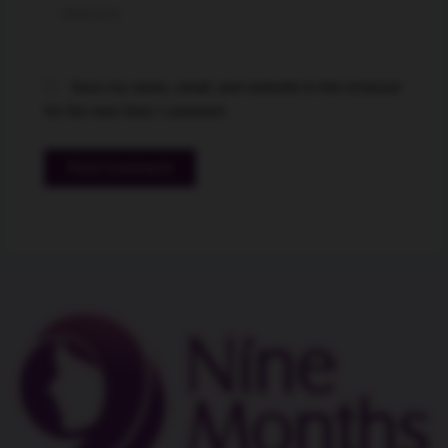
Website
Save my name, email, and website in this browser
for the next time I comment.