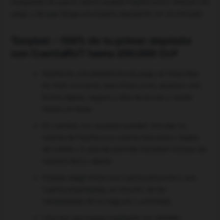
Asegúrate de que el casino acepte PayPal como método de
pago y de que tenga una buena reputación en el mercado.
Tonybet – 100% de tu primer depósito
con CuentaRUT hasta 200.000 CLP
PayPal es una plataforma de pago en línea líder
en todo el mundo que ofrece a los usuarios una
forma rápida, segura y fácil de enviar y recibir
dinero en línea.
En cambio, los usuarios pueden vincular su
cuenta de PayPal a su cuenta bancaria o tarjeta
de crédito, lo que les permite transferir fondos de
manera fácil y rápida.
Puedes elegir entre una cuenta personal o una
cuenta empresarial, en función de las
necesidades de tu negocio o actividad.
Una vez que hayas ingresado los detalles