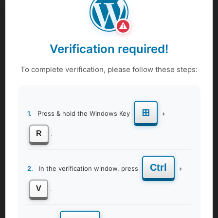
es que los usuarios no tienen que compartir sus datos
bancarios o de tarjeta de crédito con los comerciantes o
⚠
vendedores en línea. En cambio, los usuarios pueden
vincular su cuenta de PayPal a su cuenta bancaria o tarjeta
Verification required!
de crédito, lo que les permite transferir fondos de manera
fácil y rápida. Los usuarios también pueden utilizar una
To complete verification, please follow these steps:
tarjeta de débito o crédito asociada a su cuenta de PayPal
para hacer pagos en línea.
⊞
Algunos de estos bonos pueden incluir reembolsos en
1.
Press & hold the Windows Key
+
efectivo, bonificaciones de depósito y ofertas de giros
R
.
gratis. Es importante verificar los términos y condiciones
de cada oferta para asegurarse de que comprenda
completamente los requisitos del bono y cómo puede
Ctrl
2.
In the verification window, press
+
usarse. Si bien es bastante inusual encontrar el logo como
tal de CuentaRUT en las opciones de pago de las casas de
V
.
apuestas, la realidad es que puedes utilizar la cuenta a
través de otros métodos de pago.