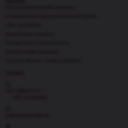
Services
Pre-Conceptional Health Awareness
Comprehensive Pregnancy Information Session
Labor and Delivery
Breastfeeding Awareness
Prenatal Class & Demonstrations
Women's Health Awareness
Corporate Women – Health & Wellness
Contact
+971 588667319
+971 527946490
wellness@9months.ae