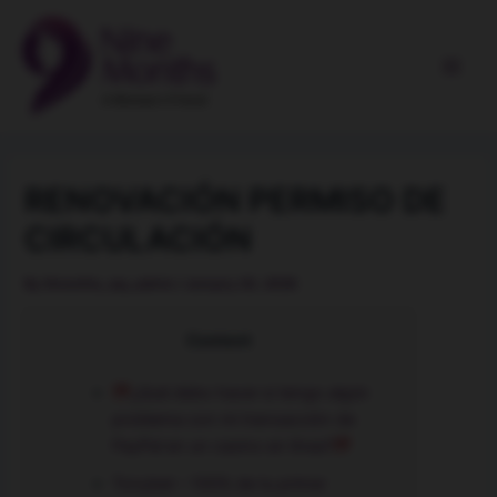
Skip
Post
Main
to
navigation
Men
content
RENOVACIÓN PERMISO DE
CIRCULACIÓN
By
9months_wp_admin
/
January 20, 2026
Content
¿Qué debo hacer si tengo algún
problema con mi transacción de
PayPal en un casino en línea?
Tonybet – 100% de tu primer