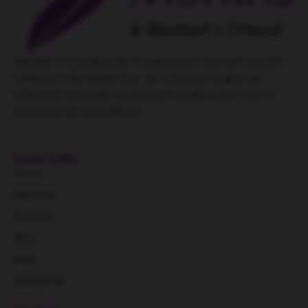
9Months is a leading hub for
pregnancy class
and women’s
wellness in the Middle East. We empower couples and
individuals during the exciting and transformative time of
pregnancy and womanhood.
Quick Links
Home
About Us
Services
Blog
FAQs
Contact Us