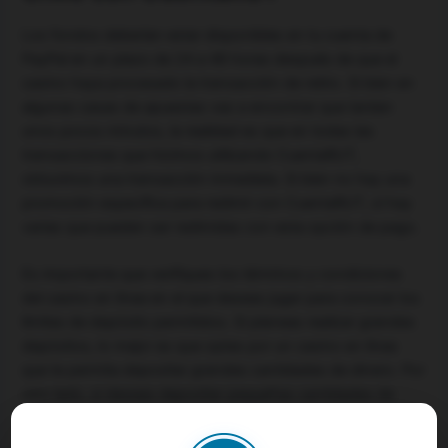
Los fondos deberían estar disponibles en tu cuenta de
PayPal en un plazo de 24 a 48 horas después de que el
casino haya procesado la transacción de retiro. Si bien en
algunas casas de apuestas vas a encontrar que tardan
unos pocos minutos, la realidad es que en todas las
transacciones que hicimos utilizando CuentaRUT,
obtuvimos una transacción inmediata. Si bien no hay una
promoción específica para redimir con CuentaRUT, sí hay
varias que pueden ser redimidas con esta opción de pago.
Es importante que verifiques los términos y condiciones
del casino en línea en el que deseas jugar para conocer los
límites de depósito permitidos. Si planeas realizar grandes
depósitos, lo mejor es que optes por un casino en línea
que te permita depositar grandes cantidades de dinero. Por
otro lado, si deseas depositar pequeñas cantidades de
dinero, busca un casino que no tenga un límite de depósito
mínimo muy alto. Una de las principales ventajas de PayPal