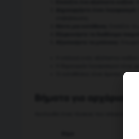
Επιλέξτε ένα αξιόπιστο καζίνο:
Α
Δημιουργήστε έναν λογαριασμό:
επιβεβαίωσης.
Κάντε μια κατάθεση:
Επιλέξτε τη 
Εξερευνήστε τα διαθέσιμα παιχνί
Αξιοποιήστε τα μπόνους:
Επωφελη
Η επιλογή ενός αξιόπιστου καζίνο
Η δημιουργία λογαριασμού είναι γρ
Οι καταθέσεις είναι άμεσες, επιτ
Βήματα για αρχάριους 
Ακολουθεί ένας πίνακας που απεικονίζει τ
Βήμα