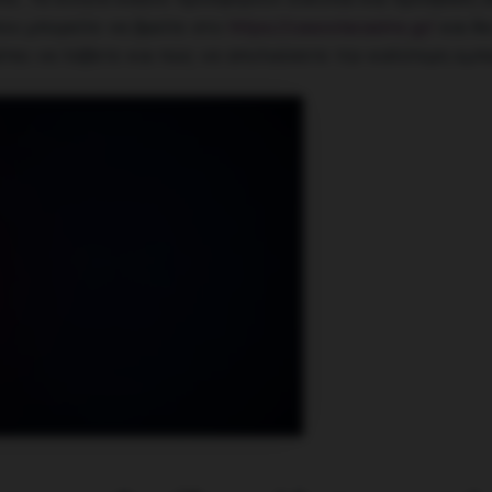
ου μπορείτε να βρείτε στο
https://casoolacasino.gr/
και θα
πει να λάβετε και πώς να απολαύσετε την καλύτερη εμπει