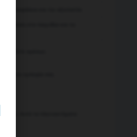
τε την ασφάλεια και την αξιοπιστία.
 πρόσβαση στα παιχνίδια και τις
 να παίζετε αμέσως.
ά για την εμπειρία σας.
χνιδιού. Αυτά τα πλεονεκτήματα