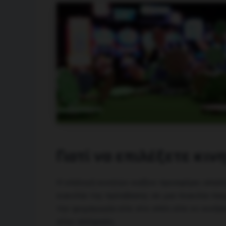
Γιατί να επιλέξετε κιν
Η επιλογή κινητών καζίνο προσφέρει απαλή
ευκολία της πρόσβασης σε μια ποικιλία πα
την ψυχαγωγία είτε στο σπίτι είτε εν κινή
στην απόφαση.