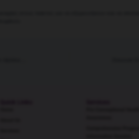
καιρίες στους παίκτες για να εξερευνήσουν και να απολα
λυφθούν.
Retira tus ganancias en Chicken Road 2: métodos rápidos y seguros
Quick Links
Services
Home
Pre-Conceptional Healt
Awareness
About Us
Comprehensive Pregna
Services
Information Session