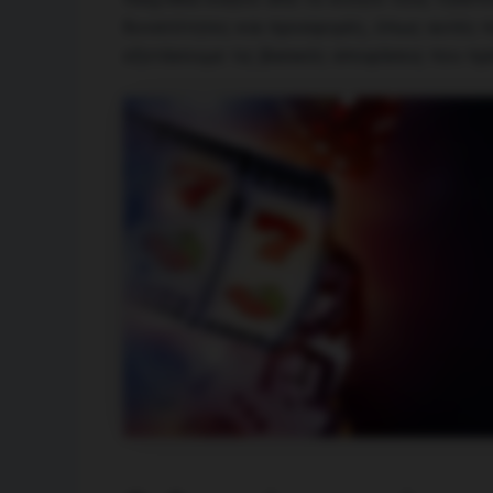
δυνατότητες και προσφορές, όπως αυτές π
εξετάσουμε τις βασικές αποφάσεις που πρέ