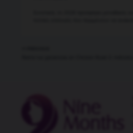
Συνολικά, το 2026 προσφέρει μοναδικές ευ
πολλές επιλογές που περιμένουν να ανακα
PREVIOUS