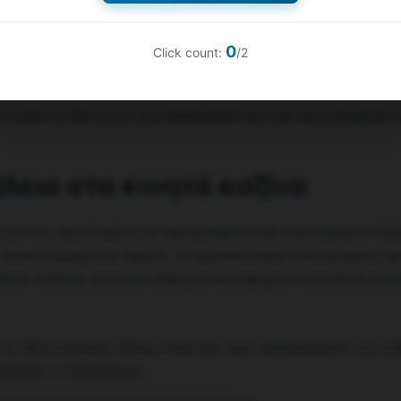
ίσκεστε, ανά πάσα στιγμή.
αζίνο προσφέρουν παιχνίδια ειδικά σχεδιασμένα για κιν
 παίκτες κινητού απολαμβάνουν ειδικές προσφορές.
0
Click count:
/2
ραπέζια παιχνίδια μέχρι κουλοχέρηδες, οι επιλογές είναι 
 παίκτες θα έχουν μια διασκεδαστική και ικανοποιητική ε
λεια στα κινητά καζίνο
μη για την προστασία των προσωπικών και οικονομικών δε
πό αναγνωρισμένες αρχές. Οι περισσότερες πλατφόρμες χ
αλείς. Επίσης, οι καλοί πάροχοι προσφέρουν εργαλεία υπε
 τις αξιολογήσεις άλλων παικτών πριν αποφασίσετε για κ
οσφέρει η πλατφόρμα.