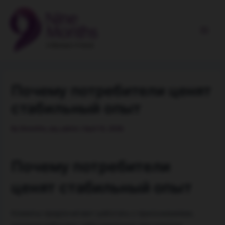
Skip
Post
Main
to
navigation
Men
content
Почему потребители ценят
стабильный опыт
By
9months_wp_admin
/
April 15, 2026
Почему потребители
ценят стабильный опыт
Клиенты предпочитают работать с приложениями,