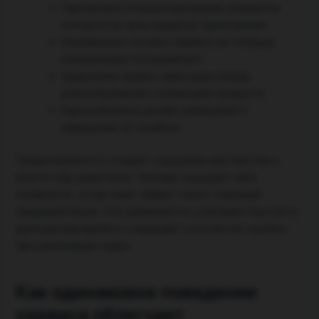
Одинаковое позиционирование элементов
контроля во всех разделах приложения
Неизменные отклики сервиса на типовые
манипуляции пользователя
Удержание правил навигации между
разнообразными страницами продукта
Единообразное дизайн извещений и
извещений об ошибках
Предсказуемость создает ощущение мастерства и
власти над средством. Человек ощущает себя
комфортно, когда знает эффект своих операций
предварительно. Эта уверенность усиливает быстроту
функционирования и сокращает количество ошибок
при реализации задач.
Как одинаковое поведение
сервиса облегчает