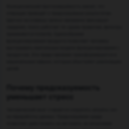
Функциональная прогнозируемость значит, что
операции приводят к предсказуемым результатам.
Щелчок на клавишу записи неизменно фиксирует
сведения, поиск работает по одним правилам, фильтры
применяются instantly. Единообразие
функционирования продукта позволяет человеку
выстраивать ментальные модели функционирования с
продуктом. Эти представления трансформируются в
машинальные навыки, которые убыстряют реализацию
целей.
Почему предсказуемость
уменьшает стресс
Человеческий мозг старается сократить затраты сил
на переработку данных. Предсказуемая среда
позволяет действовать на автомате, не затрачивая