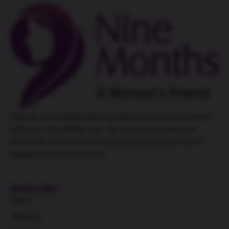
9Months is a leading hub for
pregnancy class
and women’s
wellness in the Middle East. We empower couples and
individuals during the exciting and transformative time of
pregnancy and womanhood.
Quick Links
Home
About Us