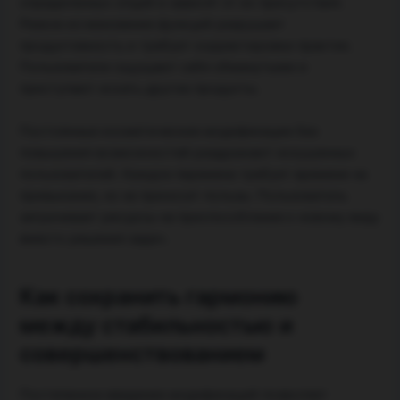
определенных опций и зависят от их присутствия.
Резкое исчезновение функций разрушает
продуктивность и требует корректировки практик.
Пользователи ощущают себя обманутыми и
приступают искать другие продукты.
Постоянные косметические модификации без
повышения возможностей раздражают искушенных
пользователей. Каждое перемена требует времени на
привыкание, но не приносит пользы. Пользователь
затрачивает ресурсы на приспособление к новому виду
вместо решения задач.
Как сохранить гармонию
между стабильностью и
совершенствованием
Постепенное введение модификаций позволяет