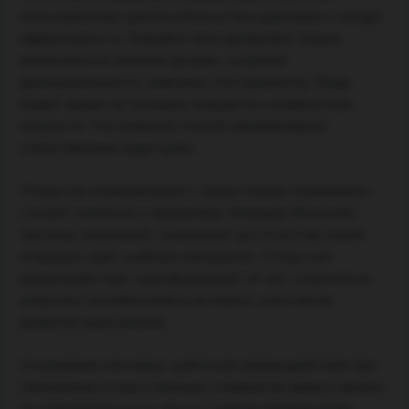
пользователям приспособиться без давления и потери
эффективности. Разработчики добавляют новые
возможности малыми дозами, сохраняя
функциональность знакомых инструментов. Люди
имеют время на познание новшеств в комфортном
скорости. Постепенный способ минимизирует
сопротивление аудитории.
Открытая коммуникация о предстоящих изменениях
готовит клиентов к переменам. Команда объясняет
причины изменений, показывает достоинства новой
итерации, дает учебные материалы. Открытый
взаимодействие трансформирует ап икс клиентов из
инертных потребителей в активных участников
развития приложения.
Сохранение ключевых шаблонов взаимодействия при
обновлении второстепенных элементов предоставляет