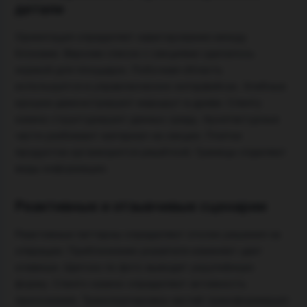
детали
Ориентация определяет навигирование между
блоками. Верхнее список с секциями сделалось
нормой для площадок. Побочная область
используется в управленческих интерфейсах. Хлебные
крошки демонстрируют маршрут в древе. Спинту
казино структурируют данных среду. Архитектурные
части разбивают материал на секции. Плитки
продуктов организуются решёткой. Границы отделяют
виды информации.
Реактивные и отзывчивые сценарии
Реактивные паттерны определяют отклик решения на
операции. Приближение указателя изменяет цвет
клавиши. Щелчок по фото выводит укрупнённую
форму. Спинто казино определяют активность
приложения. Транспортировка частей трансформирует