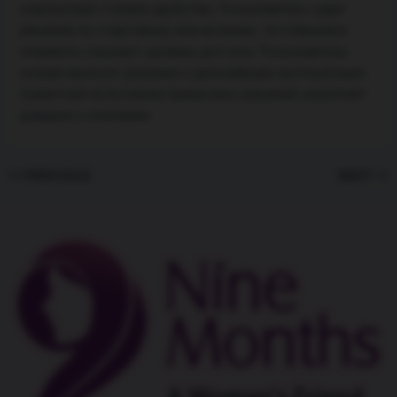
совокупный степень удобства. Пользователь судит
решение по стартовому впечатлению. Устоявшиеся
элементы снижают уровень доступа. Пользователь
скорее выносит решение о дальнейшем эксплуатации.
Грамотная исполнение привычных решений укрепляет
доверие к компании.
PREVIOUS
NEXT