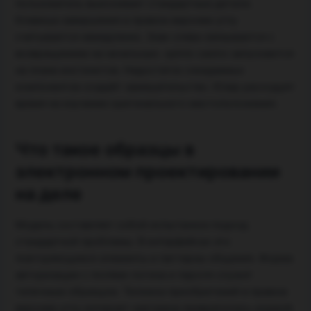
пользователь выискивает стандартные детали.
Клавиша завершения в правом верхнем углу
считывается немедленно. Знак слева связывается с
возвращением на начальную. spinto casino запускаются
на плане инстинктов. Недостаток ожидаемых
компонентов создаёт замешательство. Юзер расходует
время на изучение оригинального местоположения.
Что такое образцы в
электронном проектировании
на деле
Модель составляет собой испытанное подход
стандартной проблемы. В интерфейсах это
повторяющиеся элементы и паттерны общения. Форма
авторизации с полями логина и пароля служит
типичным образцом. Тележка приобретений в правом
верхнем углу интернет-магазина превратилась нормой.