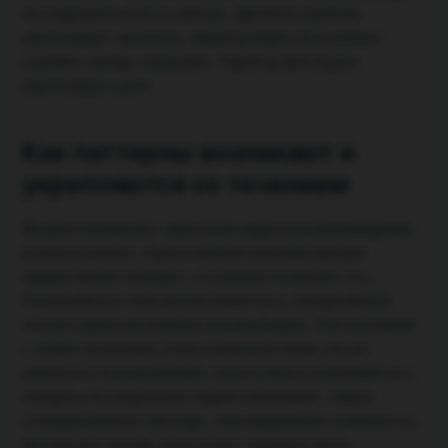
последовательность набора. Двойное нажатие
увеличивает величину. Манипуляции скольжения
сменяют между экранами. Переход фиксирует
реализацию шага.
Как паттерны возникают и
укрепляются со течением
Модели возникают через благодаря воспроизведение
результативных. Единственный решение вводит
эффективный принцип, остальные копируют его.
Пользователи приспосабливаются к определённой
логике через регулярное эксплуатацию. Пиктограмма
с тремя штрихами стала символом меню после
широкого использования. spinto casino усиливаются с
каждым последующим задействованием. Сфера
стандартизирует методы, подтвердившие успешность.
Коллекции частей закрепляют типовые части.