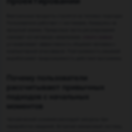
проектировании
Виртуальные продукты строятся на типовых подходах.
Пользователи работают с системами, базируясь на
прошлый знание. Привычные части регулирования
снижают когнитивную напряжение.
спинто казино
устанавливает эффективность общения человека с
компьютерной атмосферой. Повторяемость решений
вырабатывает предсказуемость действия программы.
Почему пользователи
рассчитывают привычных
подходов с начальных
моментов
Человеческий сознание расходует ресурсы при
переработке сведений. Встречая незнакомый систему,