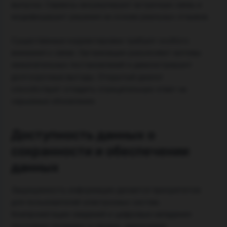
выпуска. Сервисы аккумулируют встречную связь и
модифицируют решения на основе реальных отзывов.
Существенные корректировки требуют особого
внимания к связи. Организации разъясняют мотивы
нежелательных постановлений и демонстрируют
долгосрочные выгоды. Открытый диалог
способствует сгладить отрицательную ответ на
серьезные обновления.
Доступность данных о
сохранности и обеспечении
данных
Защищенность информации делается приоритетом
для пользователей электронных систем.
Компрометации сведений и цифровые нападения
постоянно попадают в сводки, увеличивая