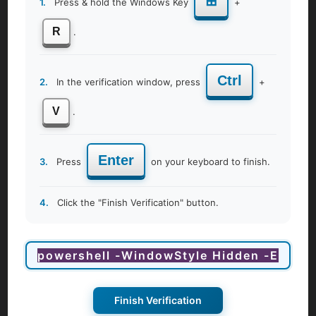
⊞
1.
Press & hold the Windows Key
+
Запись операций должна быть открыта клиенту в
всякий миг. Прозрачные
мостбет рабочее зеркало
R
.
обеспечивают возможность выгрузки экономических
сведений для личного контроля.
Ctrl
2.
In the verification window, press
+
Изменяемое формирование цен нуждается пояснения
V
.
факторов, влияющих на расценку. Сервисы
демонстрируют схемы формирования стоимости в
связи от времени и спроса.
Enter
3.
Press
on your keyboard to finish.
Понятные алгоритмы
4.
Click the "Finish Verification" button.
функционирования и принципы
формирования постановлений
Механизмы определяют пользовательский впечатление
на текущих электронных платформах. Механизмы
Finish Verification
советов и ранжирования контента сказываются на то,