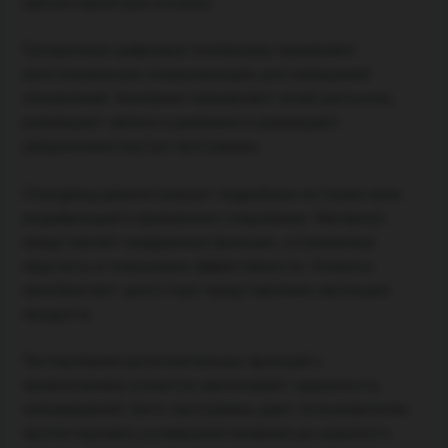
неблагоприятные отклики.
Прозрачные цифровые платформы применяют
многоканальную коммуникацию для извещений
обновлений. Компании направляют email-рассылки,
размещают записи в дневнике и размещают
уведомления внутри программы.
Changelog демонстрирует подробную историю всех
модификаций в временном следовании. Материал
представляет внедренные функции, устраненные
недочеты и повышения эффективности. Клиенты
приобретают целостную представление эволюции
продукта.
Тестирование дополнительных функций с
привлечением клиентов увеличивает надежность
нововведений. Бета-программы дают пользователям
протестировать усовершенствования до широкого