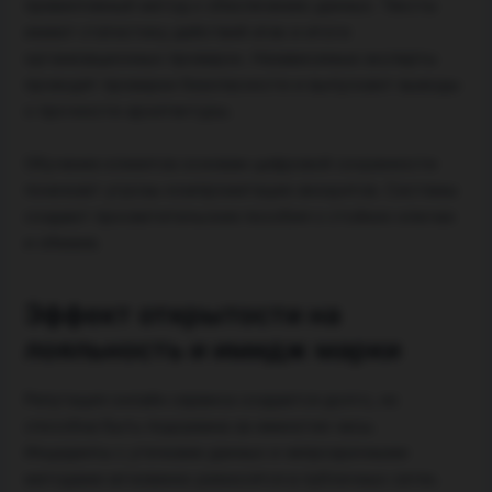
превентивный метод к обеспечению данных. Тексты
имеют статистику действий атак и итоги
организационных проверок. Независимые эксперты
проводят проверки безопасности и выпускают выводы
о прочности архитектуры.
Обучение клиентов основам цифровой сохранности
понижает угрозы компрометации аккаунтов. Системы
создают просветительские пособия о стойких ключах
и обмане.
Эффект открытости на
лояльность и имидж марки
Репутация онлайн сервиса создается долго, но
способна быть подорвана за немногие часы.
Инциденты с утечками данных и непрозрачными
методами мгновенно разносятся в публичных сетях.