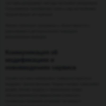
Системы раскрывают методы настройки механизмов.
Пользователи приобретают власть над настройками
предлагающих алгоритмов.
Фирмы публикуют документы о объективности и
равноправии в автоматических операциях
формирования выводов.
Коммуникация об
модификациях и
нововведениях сервиса
Онлайн системы непрерывно совершенствуются и
внедряют свежие функции. Корректировки охватывают
дизайн, бизнес-модель и технические опции.
Заблаговременное уведомление клиентов о
усовершенствованиях устраняет путаницу и