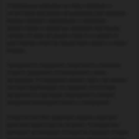
Современные цифровые системы оперируют с
гигантскими массивами пользовательской сведений.
Фирмы собирают информацию о поведении,
предпочтениях и приватных сведениях миллионов
человек. В таких ситуациях открытость делается
критическим аспектом процветания каждого онлайн-
бизнеса.
Прозрачность определяет возможность компании
открыто уведомлять пользователей о своих
процедурах. Пользователи желают знать, как именно
система обрабатывает их сведения. Отсутствие
прозрачности порождает подозрения и снижает
намерение взаимодействовать с платформой.
Открытые мостбет цифровые сервисы обретают
рыночное превосходство на рынке. Пользователи
выбирают организации, которые не скрывают основы