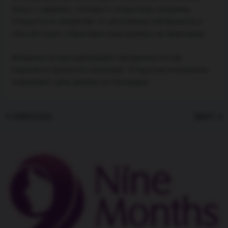
пишут о фирмах, готовых к открытому общению.
Открытость оберегает от негативных материалов и
способствует оперативно реагировать на замечания.
Финансисты рассматривают прозрачность как
индикатор зрелости компании. Открытые показатели
поднимают цену фирмы на площадке.
PREVIOUS
NEXT