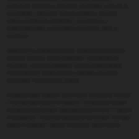
допускают промахи и публично объясняют шаги по их
устранению, обретают больше доверия. мостбет
казино платформы проявляют способность к
взаимодействию и учитывают встречную связь от
клиентов.
Уверенность напрямую влияет на денежные метрики
бизнеса. Клиенты чаще совершают транзакции на
системах, которым передают личную информацию.
Пользователи готовы вносить надбавку за услуги
компаний с безупречной славой.
Создание веры требует целостного способа ко любым
сторонам деятельности сервиса. Прозрачные онлайн
платформы выпускают периодические отчеты о защите
и инцидентах. Лояльные заказчики выступают послами
марки и приводят свежую клиентуру через советы.