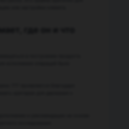
цию или настройки клиента.
ает, где он и что
емещаться в построении продукта.
для исполнения операций было
ино 777 проявляется благодаря
имать критерии для движения к
дополнение и рекомендации на основе
ретного исследования.