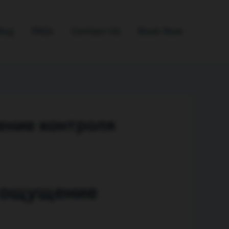
log
FAQs
Contact Us
Book Now
ение контроля
т ощущение