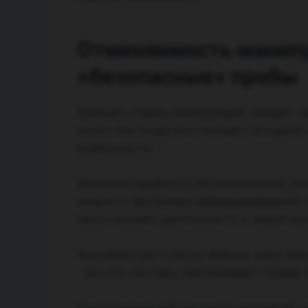
Отменяемость манипул
«безопасные» пробы
Функция отмены манипуляций снимает эмо
может без труда восстановить исходное
возможности.
Механизм драфтов и автоматической зап
скорости без боязни непреднамеренной 
приостановить деятельность в любой мом
Контейнер для стертых файлов, шанс ве
– все эти системы обеспечивают «буфер 
Предварительный просмотр изменений до