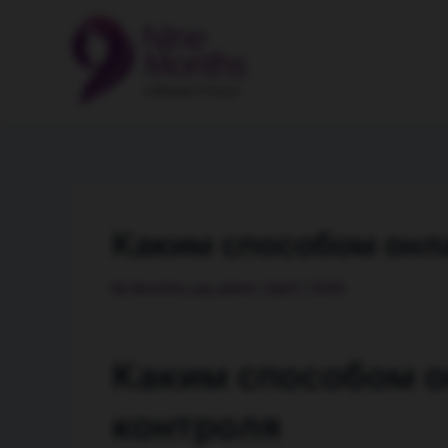
Skip
Post
to
navigation
content
Каким способом онл
By
9months_wp_admin
/
April 7, 2026
Каким способом 
контроля