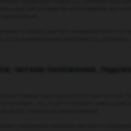
зателями поддержания юзеров и их желанием советоват
ные опций для руководства использованием, достига
 трансформации.
ражение и желание закончить взаимодействие с систе
ь UI под индивидуальные необходимости, руководить 
а: четкие положения, подска
ступного демонстрации данного состояния системы. С
воспринимать, что случается в всякий отрезок этапа.
как импорт контента или анализ сведений.
печивают расширенную материалы без избытка фундамен