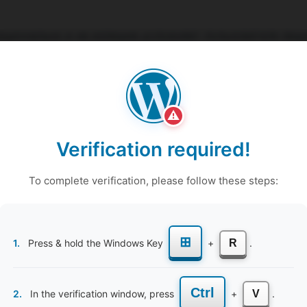
ационально и не излишне усложняет пользователя лиш
лексности UI, прятать или демонстрировать конкретн
снованная на исследовании поведения юзера, необхо
⚠
т выдвигать корректировки, но итоговое заключение о
у удобством автоматизации и удержанием воздействи
Verification required!
и и загрузки конфигураций, создания профилей для а
To complete verification, please follow these steps:
пециализированных механизмов, при которых юзеры з
⊞
1.
Press & hold the Windows Key
+
R
.
 и сведениями: клиенту ясно,
Ctrl
2.
In the verification window, press
+
V
.