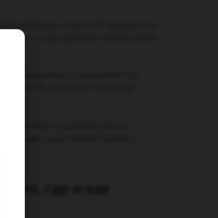
ними выборами. казино 777 выражается
ые опции, конфигурировать независимое
димо объединяться с возможностью
стается за субъектом. Указанная
я.
льтернативных сценариев работы.
атрачивают существенное время в
 что, где и как