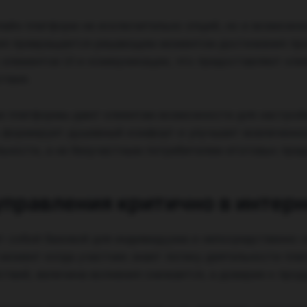
лайн платформ не исключительно опций, но и возможн
ия превращается решающим моментом достижения про
 элементов UI и коммуникации, что предоставляют кл
твия.
е платформы дают клиентам возможности для настройк
 формирует душевный комфорт и улучшает вовлеченнос
ьности, а не безучастным потребителем итоговых пре
управления критично в интер
т собой базовой для индивидуума и непосредственно 
момент когда участник знает логику деятельности пл
вий, величина волнения снижается, а доверие к прод