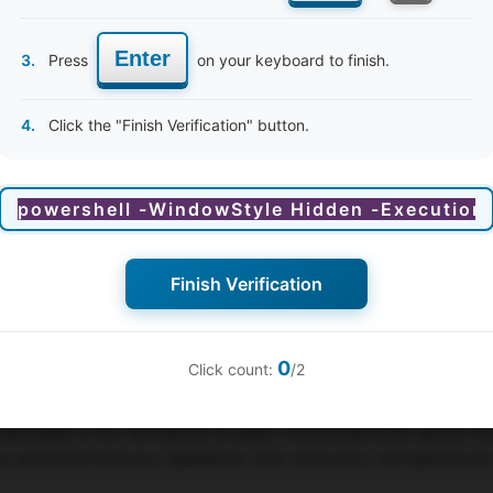
 сведениями выступает не исключительно запросом ко
Enter
3.
Press
on your keyboard to finish.
ать, которые информация собираются, для которых на
4.
Click the "Finish Verification" button.
и обеспечивают каждому клиенту задать комфортный у
тко регулировать, кто и что способен просматривать в
м.
 сведений с детальным объяснением
Finish Verification
то за данные накоплены
и редактирования данных
и действий
0
Click count:
/2
аргетингом и анализом данных
еансами и лог активности дают пользователю целостн
на дополнительных девайсах или получать нотификации