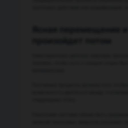
групповых действий или модификаций, к
Ясная перемещение и 
произойдет потом
Навигационные цепочки, маркеры прогре
Значимо, чтобы путь к каждой опции бы
минимальным.
Поэтапные процессы должны ясно отобра
возможность двигаться между ступенями
следующему этапу.
Поисковая система обязан быть разумны
записей поисковых запросов ускоряют п