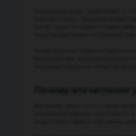
Современные юзеры предполагают от он
навыком контакта. Ощущение воздейств
систем.
азино 777
создается через набор
опцию воздействовать на указанные дейс
Профессионально созданные виртуальны
взаимодействия. Указанная возможность
положение энергичным субъектом деятел
Почему впечатление 
Ментальная запрос в власти представляе
применением цифровых инструментов. В 
предположить эффекты собственных дейст