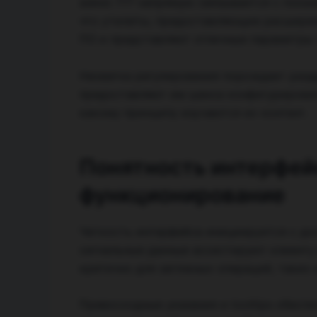
азино 777 напрямую связывается с пока
что утилиты, предоставляющие расширен
ПО и представляют отличные параметры
Нехватка регулирования порождает разд
предоставляют им шанса конфигурироват
какому принципу изучаются их контент.
Понятность интерфейс
функционирование
Четкость интерфейса инициируется с до
сигнальные данные ассистируют клиенту 
критично для затяжных операций, таких 
Превосходные указания и tooltips обес