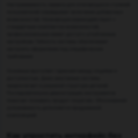
Настраиваемость сервиса для отличающихся ступеней
пользователей оправдывает включение добавочных
возможностей. Начинающие взаимодействуют с
стандартным комплектом возможностей,
профессиональные имеют доступ к углубленным
настройкам. Гибкость системы обеспечивает
настроить оформление под специфические
требования.
Основным выступает гармония между опциями и
доступностью. Даже запутанные системы
предполагают в разумной структуре деталей.
Последовательное демонстрацию инструментов
помогает познавать продукт пошагово. Обоснованная
усложненность дополняется продуманной
композицией.
Как упростить интерфейс без