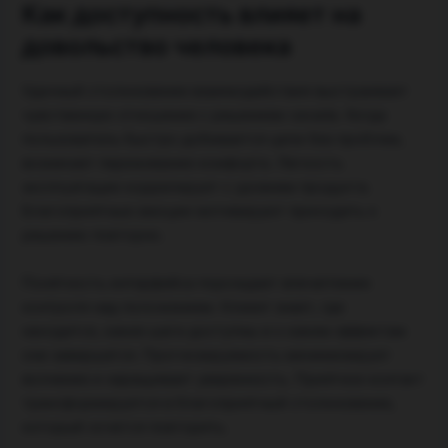
Как доступность влияет на
довольство человека
Удачный столкновение взаимодействия выстраивает
чувственную отношение с решением vavada. Когда
пользователь быстро добивается цели без проблем,
возникает переживание комфорта. Легкость
эксплуатации коррелирует с уровнем продукта.
Благоприятные эмоции мотивируют приходить к
решению повторно.
Понятность интерфейса порождает впечатление
контроля над положением. Клиент знает, где
находится, какие шаги доступны и к каким эффектам
они завершатся. Прогнозируемость минимизирует
волнение и наращивает уверенность. Приятное контакт
трансформируется в благоприятный столкновение,
который хочется повторить.