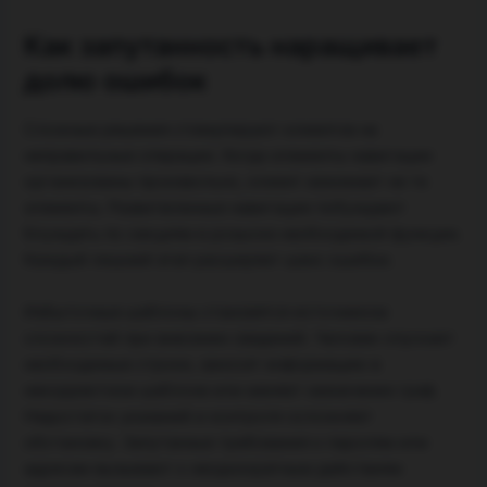
Как запутанность наращивает
долю ошибок
Сложные решения стимулируют клиентов на
неправильные операции. Когда элементы навигации
организованы произвольно, клиент нажимает не те
элементы. Разветвленные навигации побуждают
блуждать по секциям в розыске необходимой функции.
Каждый лишний этап расширяет шанс ошибки.
Избыточные шаблоны становятся источником
сложностей при внесении сведений. Человек опускает
необходимые строки, заносит информацию в
некорректном шаблоне или меняет назначение граф.
Недостаток указаний и контроля осложняет
обстановку. Запутанные требования к паролям или
адресам вызывают к неоднократным действиям