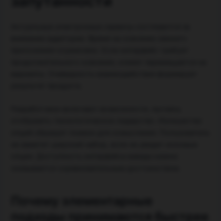
запутанности
Актуальные электронные сервисы состязаются за
внимание аудитории. Время на освоение свежего
приложения ограничено. Если интерфейс требует
продолжительного освоения, клиент перемещается на
варианты. Очевидность взаимодействия формирует
результат продукта.
Разработчики включают возможности, пытаясь
отобразить технологическое лидерство. Излишество
опций образует помехи для осмысления. Пользователь
не заметит широкий набор, если не увидит искомые
опции. Доступность интерфейса вавада казино
оказывается соревновательным достоинством.
Почему элементарные
подходы принимаются быстрее