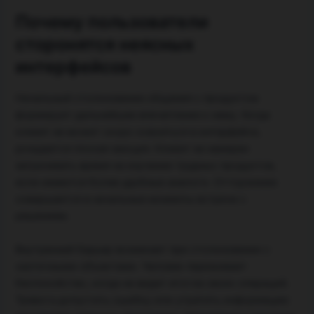
Почему пользователи
сторонятся неясных
интерфейсов
Начальный столкновение общения с продуктом
формирует дальнейшее впечатление к нему. Когда
клиент не может скоро освоиться в интерфейсе,
рождается плохая эмоция. Клиент не намерен
затрачивать время на изучение трудных продуктов,
если имеются более удобные аналоги. Отторжение
совершается в начальные моменты встречи с
решением.
Внутренний барьер возникает при столкновении с
хаотичными объектами. Человек переживает
беспокойство, когда не видит итогов своих операций.
Тревога допустить ошибку или утратить информацию