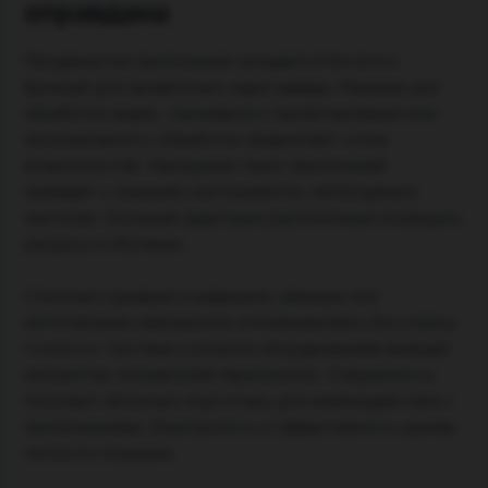
оправдана
Продвинутые приложения нуждаются богатого
функций для профильных задач вавада. Решения для
обработки видео, трехмерного проектирования или
экономического обработки предлагают сотни
возможностей. Упрощение таких приложений
приведет к лишению инструментов, необходимых
знатокам. Основная аудитория расположена посвящать
ресурсы в обучение.
Сложные сценарии в медицине, авиации или
изготовлении невозможно оптимизировать без утраты
точности. Системы контроля оборудованием выводят
множество показателей параллельно. Специалисты
получают затяжную подготовку для взаимодействия с
приложениями. Безопасность и эффективность ценнее
легкости познания.