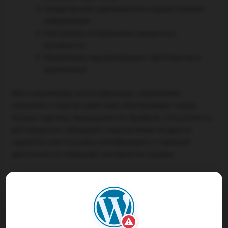
Средства для удаления или корректировки
информации
Настройки отображения аккаунта и
активности
Управление над рекламным таргетингом и
аналитикой
Многоуровневая аутентификация, управление
сессиями и журнал действий обеспечивают юзеру
полную картину защищенности профиля. Способность
дистанционно завершить подключения на других
гаджетах или получать нотификации о странной
деятельности повышает восприятие охраны.
Отменяемость операций:
возврат, восстановления,
драфты и «безопасные»
⚠