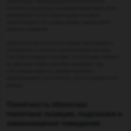
приложения, гарантирующие дополнительные
способностей для регулирования взаимодействием,
приобретают более превосходные отзывы в
маркетплейсах ПО и представляют выдающиеся
метрики конверсии.
Недостаток регулирования создает фрустрацию и
потребность остановить использование системы.
Участники покидают системы, что не предоставляют
им варианта конфигурировать интерфейс под
собственные запросы, администрировать
уведомлениями или постигать, как используются их
данные.
Понятность оболочки:
понятные позиции, подсказки и
закономерное поведение