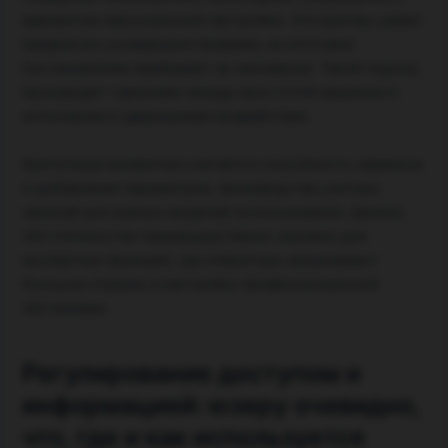
вариантом персональной настройки. Алгоритмы умеют
предлагать усовершенствования, но итоговое
постановление пребывает за человеком. Такой подход
производит гармонию между простотой машинного
исполнения и удержанием воздействия.
Критичным моментом считается способность переноса
и добавления параметров, производства учетных
записей для разных моделей использования. Данное
обстоятельство преимущественно значимо для
экспертных функций, где операторы затрачивают
большое отрезок в настройку профессиональной
обстановки.
Регулирование доступом и
информацией: юзеру очевидно,
что, где и как используется