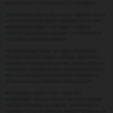
результативности пользовательского интерфейса.
Анкетирования довольства должны содержать пункты
о личном восприятии власти над сервисом. мостбет
казино можно измерить благодаря готовность
клиентов рекомендовать решение и их намерения по
continuation применения сервиса.
A/B тестирование разных методов к обеспечению
контроля помогает выявить наиболее эффективные
продукты для конкретной публики. Термальные карты
и фиксации пользовательских сессий демонстрируют,
какие составляющие регулирования применяются
активно, а которые пребывают незамеченными.
Исследование заявок в отдел содействия
обнаруживает сложные участки, где юзеры ощущают
себя растерянными или слабыми. Частые вопросы
указывают на нужду совершенствования прозрачности