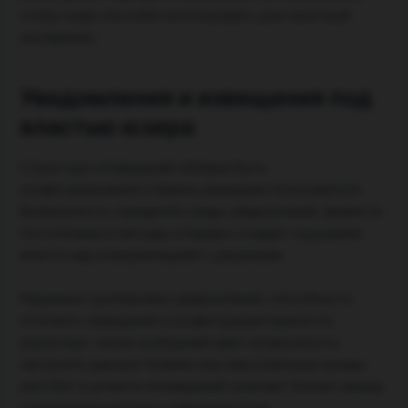
чтобы юзер способен использовать уже наличный
экспериенс.
Уведомления и извещения под
властью юзера
Структура оповещений обязана быть
конфигурируемой и беречь внимание пользователя.
Возможность определять виды уведомлений, время их
поступления и методы отправки создает ощущение
власти над коммуникацией с решением.
Разумные группировки уведомлений, способность
отложить извещения и конфигурация важности
различных типов сообщений дают возможность
настроить данные течение под персональные нужды.
мостбет в аспекте оповещений означает баланс между
содержательностью и навязчивостью.