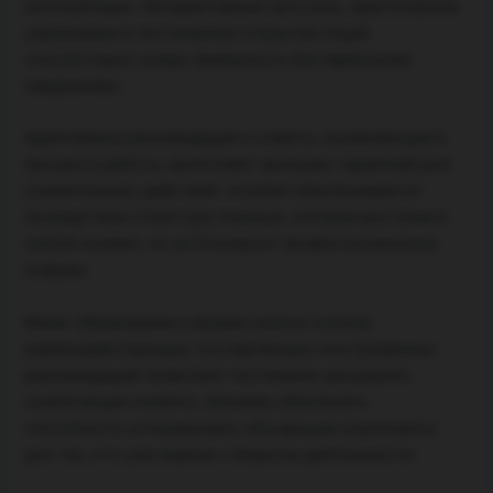
эксплуатации. Интерактивные прогулки, практические
упражнения и постепенное открытие опций
способствуют юзеру привыкнуть без перегрузки
сведениями.
Адаптивные рекомендации и советы, возникающие в
процессе работы, выполняют функцию гарантией для
сомнительных действий. mostbet обеспечивается
посредством структуру помощи, которая доступна в
любой момент, но не блокирует профессиональным
юзерам.
Мини-образование в форме сжатых клипов,
взаимодействующих составляющих или буквенных
рекомендаций позволяет постепенно расширять
компетенции клиента. Значимо обеспечить
способность игнорировать обучающие компоненты
для тех, кто уже знаком с базисом деятельности.