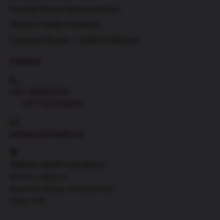
Prenatal Class & Demonstrations
Women's Health Awareness
Corporate Women – Health & Wellness
Contact
+971 588667319
+971 527946490
wellness@9months.ae
9Months Health Consultancy
8th Floor, Block A
Business Village, P.O.Box 87556
Dubai, UAE