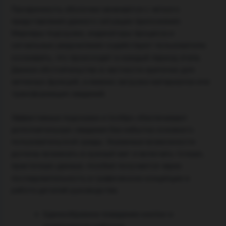
Прозрачность оболочки начинается с четкого
представления данного ситуации приложения.
Маркеры подгрузки, индикаторы процесса и
сигнальные уведомления содействуют пользователю
осознавать, что происходит в каждый период этапа.
Данное обстоятельство в частности критично для
затяжных функций, а именно загрузка материалов или
трансформация сведений.
Эффективные подсказки и tooltips обеспечивают
дополнительную сведения без избытка основного
пользовательской среды. Указанные возможности
должны возникать в нужный миг и включать точную,
практичную данные. mostbet получается через
последовательность в графическом концепции и
работе деталей руководства.
Единообразное поведение кнопок и