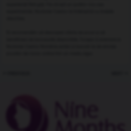
experiență fără griji. Fie că ești un jucător nou sau
experimentat, Rockstar Casino te întâmpină cu brațele
deschise.
Îți recomandăm să descoperi oferta de jocuri și să
beneficiezi de bonusurile disponibile. Începe-ți aventura la
Rockstar Casino România astăzi și bucură-te de emoția
jocurilor de noroc online într-un mediu sigur.
PREVIOUS
NEXT