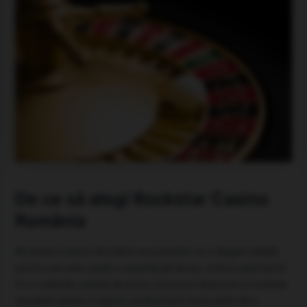
De ce să alegi Rockstar Casino
România
Rockstar Casino România se prezintă ca o alegere ideală
pentru cei care caută o experiență de joc online captivantă.
Cu o selecție variată de jocuri, bonusuri atractive și metode
de plată rapide și sigure, jucătorii pot avea parte de o