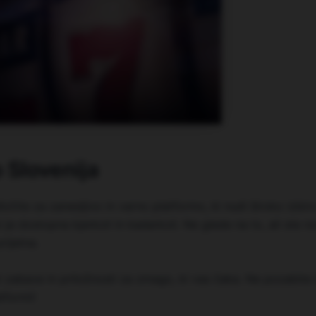
 Slovenija
čite za zanesljivo in varno platformo, ki nudi široko izbiro 
 je dostopna kjerkoli in kadarkoli. Ne glede na to, ali ste 
rijetna.
t zabave in priložnosti za zmago, ki vas čaka. Ne pozabite i
atformi!