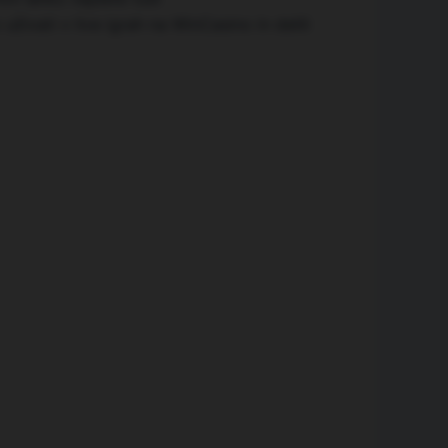
ivati v live igrah na WinCasino in delili