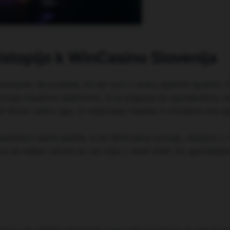
istopijo k WinCasino Slovenija
taven, še posebej, če ste novi v svetu spletnih igralnic. Prv
ponuja intuitivno platformo, ki je prijazna do uporabnikov, k
i široko izbiro iger, ki vključujejo klasike in moderne live ig
ičnimi načini plačila, ki jih WinCasino ponuja, vključno z Vi
va na vašem računu so na voljo v dveh dneh, ko uporabljate V