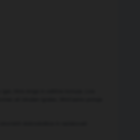
iger, hitre dvige in odlične bonuse. Live
novinec ali izkušen igralec, WinCasino ponuja
zkoristiti dobrodošlice in raziskovati