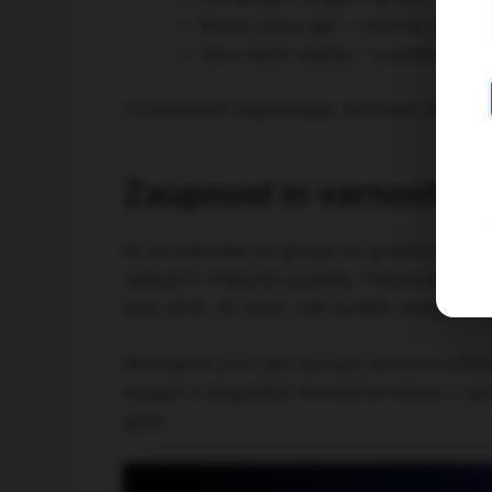
Široka izbira iger – različne vrste i
Varni načini plačila – brezskrbno pl
Te prednosti zagotavljajo, da imate izkušnjo
Zaupnost in varnost
Ko se odločate za igranje na spletnih igral
osebne in finančne podatke. Platforma je lic
brez skrbi, da bodo vaši podatki ostali varni
WinCasino prav tako ponuja različne možnos
budget in preprečite morebitne težave z igr
igrah.