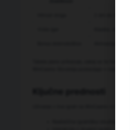
Značilnost
Pod
Hitrost dviga
2 dni do Visa ka
Vrste iger
Klasike, video i
Bonus dobrodošlice
Aktivacija brez 
Tabela jasno prikazuje, zakaj so te funkcije 
WinCasino Slovenija postavljajo v ospredje v 
Ključne prednosti
Uživanje v live igrah na WinCasino ni le zaba
Realistična igralniška izkušnja – li
Interakcija z drugimi igralci – komun