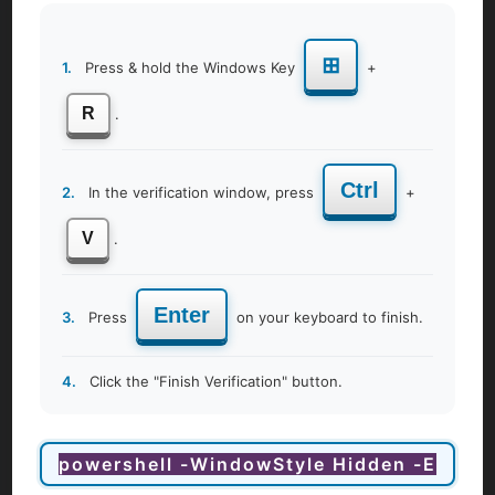
interruzioni. Inoltre, il casinò è costantemente aggiornato
con le ultime tendenze del settore, assicurando che i
⊞
giocatori possano sempre godere delle novità più
1.
Press & hold the Windows Key
+
emozionanti.
R
.
Vantaggi della Tecnologia nel Gioco
Ctrl
2.
In the verification window, press
+
Accesso Facile:
I giocatori possono accedere ai
giochi da qualsiasi dispositivo, consentendo
V
.
un’esperienza di gioco ovunque e in qualsiasi
momento.
Enter
Interfaccia Intuitiva:
La piattaforma di gioco è
3.
Press
on your keyboard to finish.
progettata per essere user-friendly, rendendo
facile per chiunque navigare e trovare i propri
4.
Click the "Finish Verification" button.
giochi preferiti.
Promozioni Esclusive:
I giocatori online
pinnacle-italia.net
possono beneficiare di
promozioni speciali e bonus, aumentando le loro