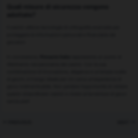
Quali misure di sicurezza vengono
adottate?
Il casinò utilizza tecnologie di crittografia avanzate per
proteggere le informazioni personali e finanziarie dei
giocatori.
In conclusione,
Pinnacle Italia
rappresenta un punto di
riferimento nel panorama dei casinò. Con la sua
combinazione di innovazione, eleganza e un’ampia scelta
di giochi, è il luogo ideale per chi cerca un’esperienza di
gioco indimenticabile. Non perdere l’opportunità di visitare
questo straordinario casinò e vivere un’avventura di gioco
senza pari!
PREVIOUS
NEXT