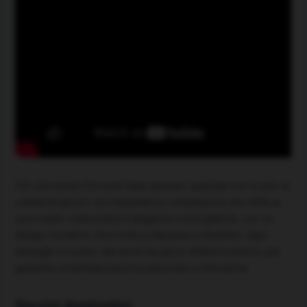
Ciò che rende Pinnacle Italia davvero speciale non è solo la
varietà di giochi, ma l’esperienza complessiva che offre ai
suoi ospiti. L’atmosfera è elegante e accogliente, con un
design moderno che invita a rilassarsi e divertirsi. Ogni
dettaglio è curato, dai tavoli da gioco all’illuminazione, per
garantire un’ambientazione piacevole e stimolante.
Servizi Aggiuntivi