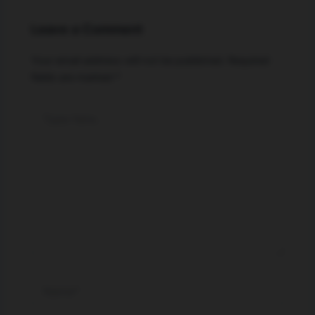
Leave a Comment
Your email address will not be published.
Required
fields are marked
*
Type
here..
Name*