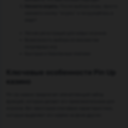
Начните играть:
После выбора игры, просто
нажмите кнопку “играть” и погружайтесь в
азарт!
Легкая регистрация для новых игроков
Возможность выбора из множества
популярных игр
Быстрые и безопасные платежи
Ключевые особенности Pin Up
казино
Pin Up казино предлагает впечатляющий набор
функций, которые делают его привлекательным для
игроков. Вот некоторые ключевые характеристики,
которые выделяют это казино на фоне других: