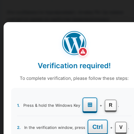
Эти особенности подчеркивают, почему Pin Up казино
считается одним из наиболее привлекательных
вариантов для игроков в 2026 году. Широкий выбор
игр и качественная поддержка создают
положительный опыт для пользователей.
⚠
Ключевые преимущества Pin
Verification required!
Up казино
To complete verification, please follow these steps:
Среди множества казино на онлайн-рынке, Pin Up
выделяется за счет нескольких значительных
преимуществ, которые повышают общий опыт игры:
⊞
R
1.
Press & hold the Windows Key
+
.
Широкий ассортимент слотов и настольных
игр, позволяющий выбрать что-то по своему
Ctrl
вкусу.
V
2.
In the verification window, press
+
.
Визуально привлекательный и удобный