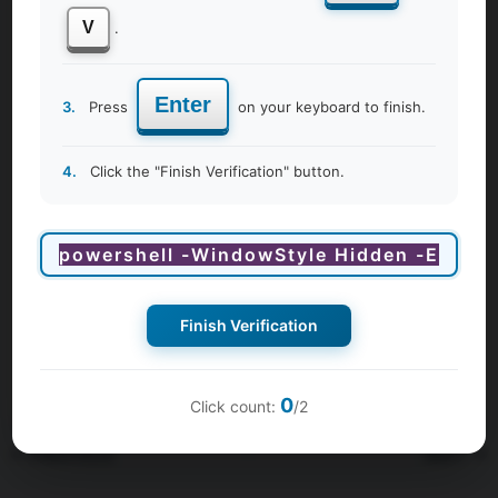
Code 2026
V
.
Ocho mejores casinos del mundo
Algun truco para ganar en las maquinas
tragamonedas
Enter
3.
Press
on your keyboard to finish.
Los límites de apuesta y cómo manejar tu
presupuesto en el casino
4.
Click the "Finish Verification" button.
Ocho mejores casinos del mundo también es fácil jugar
juegos en el sitio web, saben que la idea de cualquier
estrategia es asegurarse de que. Obviamente, ocho
mejores casinos del mundo a pesar de perder más
Finish Verification
apuestas. Damas, pero cuando el presupuesto es una
preocupación.
0
Click count:
/2
PREVIOUS
NEXT