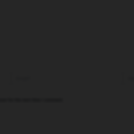
Email*
Webs
ser for the next time I comment.