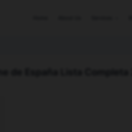
Home
About Us
Services
B
ne de España Lista Completa