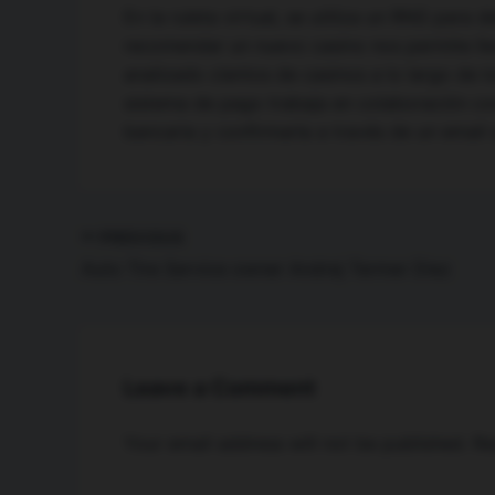
En la ruleta virtual, se utiliza un RNG para
recomendar un nuevo casino nos permite llev
analizado cientos de casinos a lo largo de 
sistema de pago trabaja en colaboración con
bancaria y confirmarla a través de un email 
PREVIOUS
Auto Tire Service owner Andrej Termer Diez
Leave a Comment
Your email address will not be published.
Re
Type