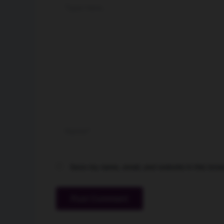
here..
Name*
Save my name, email, and website in this brow