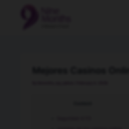
Skip
Post
to
navigation
content
Mejores Casinos Onli
By
9months_wp_admin
/
February 4, 2026
Content
Seguridad 4.7/5
ventajas de los casinos online