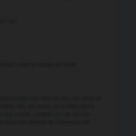
ro real.
asinos online en España en 2026.
ots o juega a la ruleta en vivo que emite en
ágina web del casino, es posible jugar a
ne que existen, cumplen con las normas
 la Dirección General de Ordenación del