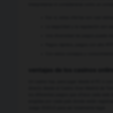
interpretarse ni considerarse como un consej
Eso sí, estas ofertas son casi sie
La seguridad y la regulación son a
Una diversidad de juegos puede ma
Pagos rápidos, juegos con alto RTP
Con estos consejos y conocimientos
ventajas de los casinos onlin
Un casino top, para jugar desde el PC o con 
directo desde el Casino Gran Madrid de Torr
los diferentes juegos que ofrece cada web d
exigidas por cada país donde están registra
Juego (DGOJ) para ser totalmente legal.