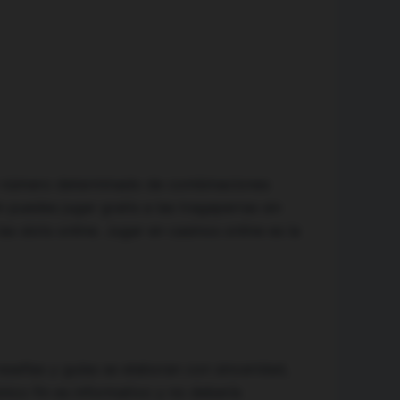
 un número determinado de combinaciones
puedes jugar gratis a las tragaperras sin
s slots online. Jugar en casinos online es la
reseñas y guías se elaboran con sinceridad,
nico fin es informativo y no debería