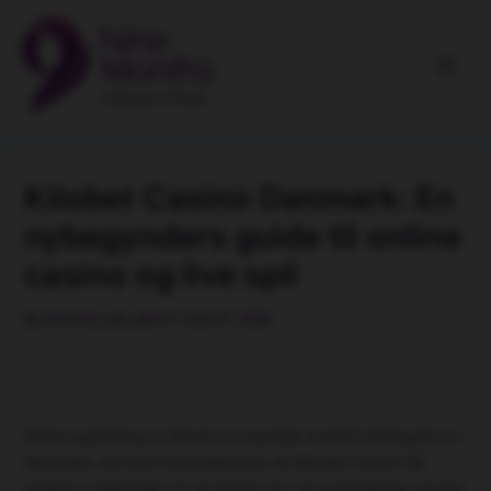
Skip
Post
Main
to
navigation
Men
content
Kilobet Casino Danmark: En
nybegynders guide til online
casino og live spil
By
9months_wp_admin
/
June 27, 2026
Online gambling er blevet en populær underholdningsform i
Danmark, og med introduktionen af Kilobet Casino får
spillere muligheden for at dykke ind i et spændende univers