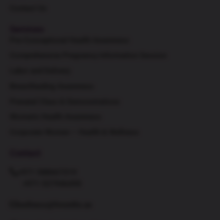
Contact Us
Services
Pre-Conceptional Health Awareness
Comprehensive Pregnancy Information Session
Labor and Delivery
Breastfeeding Awareness
Prenatal Class & Demonstrations
Women's Health Awareness
Corporate Women – Health & Wellness
Contact
+971 588667319
+971 527946490
wellness@9months.ae