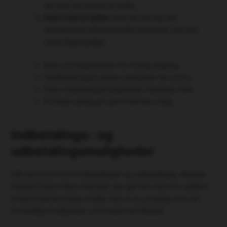
det spil, du ønsker at spille.
Start med at spille:
Nyd dit spil og vær
opmærksom på eventuelle bonusser, der kan
være tilgængelige.
Nem kontooprettelse for hurtig adgang.
Verifikationsprocessen beskytter din konto.
Flere indbetalingsmuligheder, herunder DKK.
Et bredt udvalg af spil til enhver smag.
Indbetalings- og
udbetalingsmuligheder
Når det kommer til indbetalinger og udbetalinger, tilbyder
Kilobet Casino flere metoder, der gør det nemt for spillere
at administrere deres midler. Her er en oversigt over de
forskellige muligheder, som kasinoet tilbyder: