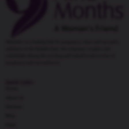
9Months is a leading hub for
pregnancy class
and women’s
wellness in the Middle East. We empower couples and
individuals during the exciting and transformative time of
pregnancy and womanhood.
Quick Links
Home
About Us
Services
Blog
FAQs