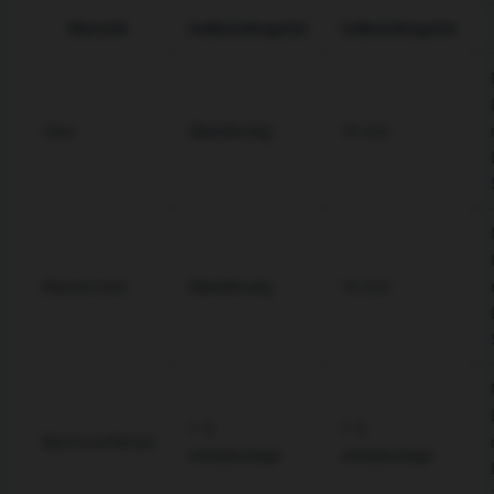
Metode
Indbetalingstid
Udbetalingstid
Visa
Øjeblikkelig
14 min
Mastercard
Øjeblikkelig
14 min
1-3
1-3
Bankoverførsel
arbejdsdage
arbejdsdage