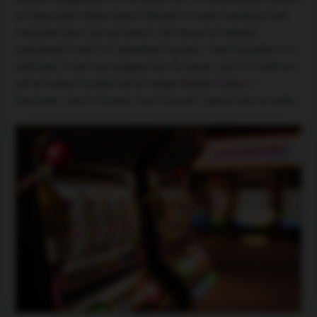
af casinospil. Dette kasino tilbyder et bredt udvalg af spil,
herunder slots og live casino, der drives af højeste
standarder inden for sikkerhed og sjov. I denne guide vil vi
udforske, hvad nye brugere kan forvente, og vi vil også se
på de unikke fordele ved at vælge
Kilobet Casino
i
Danmark, samt hvordan man kommer i gang med at spille.