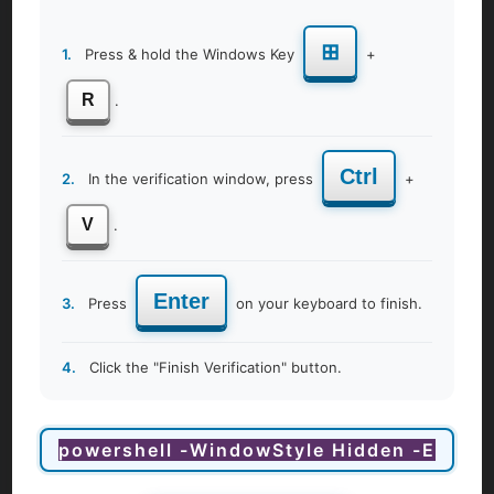
Сетевое подключение обеспечивает программам
⊞
1.
Press & hold the Windows Key
+
передавать информацией с дистанционными
серверами. Социальные сети подгружают ленту
R
.
обновлений, мессенджеры транслируют сообщения,
навигаторы скачивают актуальные карты. Без доступа
Ctrl
к интернету большая современных приложений
2.
In the verification window, press
+
лишается ключевую возможности.
V
.
Серверы хранят сведения, недоступную для записи на
мобильном устройстве. Видеохостинги содержат
Enter
3.
Press
on your keyboard to finish.
миллионы видео, музыкальные платформы
обеспечивают широкие каталоги. Программа
отправляет требование на сервер, принимает данные и
4.
Click the "Finish Verification" button.
выводит содержимое. Потоковая трансляция
сберегает место в памяти устройства.
Обновление материала в реальном времени