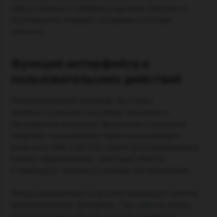
самостоятельного разворота дисплея. Гироскоп и
акселерометр измеряют ускорение и угловую
скорость.
Функция интерфейса и
пользовательских действий
Пользовательский интерфейс выступает
промежуточным мостом между человеком и
программной механикой. Визуальные компоненты
позволяют пользователю гаджета регулировать
возможностями софта без знания программирования.
Кнопки, переключатели, текстовые области
конвертируют желания в команды для выполнения.
Каждое манипуляция на дисплее инициирует цепочку
процессов внутри программы. При клике на кнопку
система создает событие, которое передается