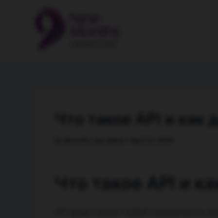
Skip
Post
to
navigation
content
Что такое API и как
By
9months_wp_admin
/
April 23, 2026
Что такое API и к
API представляет собой совокупность н