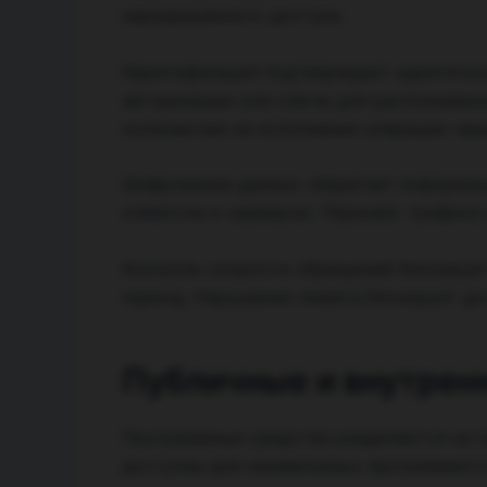
неразрешённого доступа.
Идентификация подтверждает идентичнос
авторизации или ключи для распознаван
полномочие на исполнение операции чер
Шифрование данных оберегает информац
клиентом и сервером. Перехват трафика 
Контроль скорости обращений блокирует
период. Нарушение лимита блокирует до
Публичные и внутренн
Программные средства разделяются на п
доступны для независимых программисто