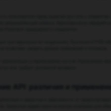
ть пользователя перед выдачей доступа к элементам
ия запрашивающей клиента. Идентификатор передаётс
ез Pokerdom защищённого соединения.
ию при пересылке по соединению. Протокол HTTPS об
не позволяет увидеть данные требований и откликов.
 манипуляции и переполнение хостов. Приложения вво
ступ или требует усиленной проверки.
ие API: различия и применен
убличные и закрытые в зависимости от предполагаем
в. Закрытые задействуются внутри компании для обм