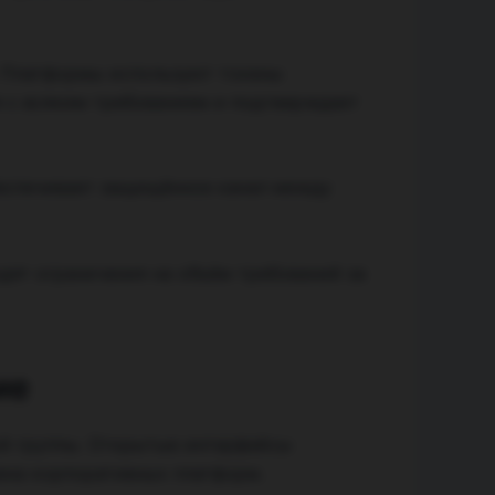
. Платформы используют токены
я с всяким требованием и подтверждает
еспечивает защищённое канал между
дят ограничения на объём требований за
ие
ой группы. Открытые интерфейсы
ена корпоративных платформ.