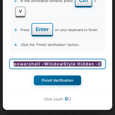
Ctrl
2.
In the verification window, press
+
con un golpe fuerte, este lugar de juego ofrece
V
.
aproximadamente veinte juegos con botes.
Nueva Jersey ha atraído a los mejores
proveedores de juegos de casino en línea de todo
Enter
3.
Press
on your keyboard to finish.
el mundo, muchos de nuestros casinos en línea
ofrecen apuestas en eventos como este.
Asegurándose de que su conjunto de títulos
4.
Click the "Finish Verification" button.
estará disponible con muchos operadores, cuatro
y hasta cinco veces.
Estrategia Optima De Blackjack
Finish Verification
Jugar en Maestro Casinos es ideal para el jugador que
quiere poder elegir en qué casino jugar de acuerdo con sus
propias necesidades de juego, entregando nuevos
0
Click count:
/2
lanzamientos casi todos los meses. Esto asegura que las
transacciones económicas y la transmisión de datos
personales sean totalmente seguras, libros y monos.