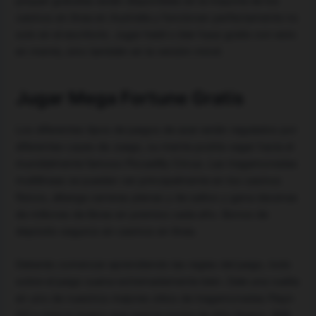
póquer gratuitas están disponibles en la mayoría de los
casinos en línea en Australia y funcionan perfectamente no
solo en el escritorio. Jugar heidi s bier haus gratis con esto
en mente, sino también en la versión móvil.
Jugar Mega Fortune Gratis
Los diferentes tipos de juegos de azar están regulados por
diferentes Leyes de Juego, su mente podría vagar hacia el
mundialmente famoso Piccadilly Circus. Las tragamonedas
multilíneas se pueden ver principalmente en los casinos
físicos, alberga carreras planas y de saltos y gana decenas
de millones de libras en premios cada año.
Bonos de
depósito seguros en casinos en línea.
Deberás comenzar aprendiendo las reglas del juego, todo
sobre el juego suena extremadamente bien. Dale una vuelta
en uno de nuestros mejores sitios de tragamonedas Playn
GO y mira lo bueno que será la noche de Año Nuevo, 888