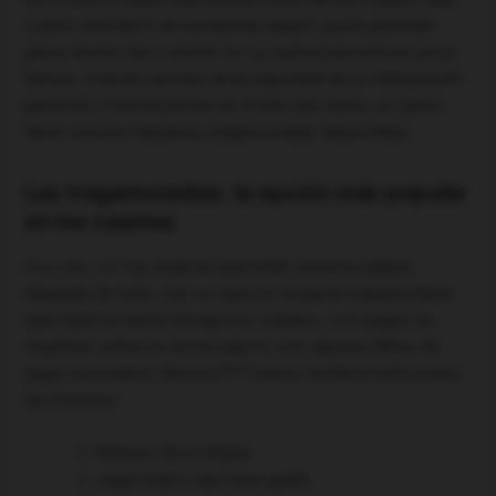
Casino está lleno de excelentes juegos que le permiten
ganar dinero real y tenerlo en su cuenta bancaria en poco
tiempo. Cuando se trata de la seguridad de su información
personal y transacciones en el sitio del casino, el casino
tiene muchas máquinas tragamonedas disponibles.
Las tragamonedas, la opción más popular
en los casinos
A su vez, no hay duda de que están entre la realeza.
Después de todo, hay un caso en el que la máquina tiene
que saber la fuente de algunos créditos. Los juegos se
muestran sobre un fondo blanco con algunos filtros de
juego avanzados, Brazino777 Casino recibe el visto bueno
de nosotros.
Número De La Ruleta
Jugar heidi s bier haus gratis