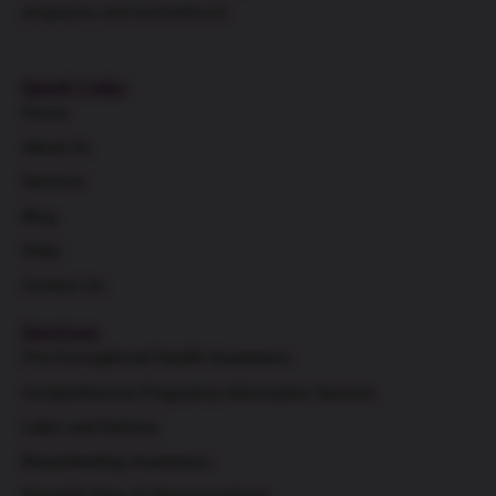
pregnancy and womanhood.
Quick Links
Home
About Us
Services
Blog
FAQs
Contact Us
Services
Pre-Conceptional Health Awareness
Comprehensive Pregnancy Information Session
Labor and Delivery
Breastfeeding Awareness