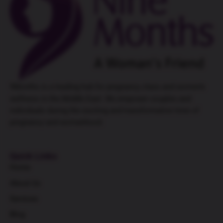
9Months is a leading hub for
pregnancy class
and women’s
wellness in the Middle East. We empower couples and
individuals during the exciting and transformative time of
pregnancy and womanhood.
Quick Links
Home
About Us
Services
Blog