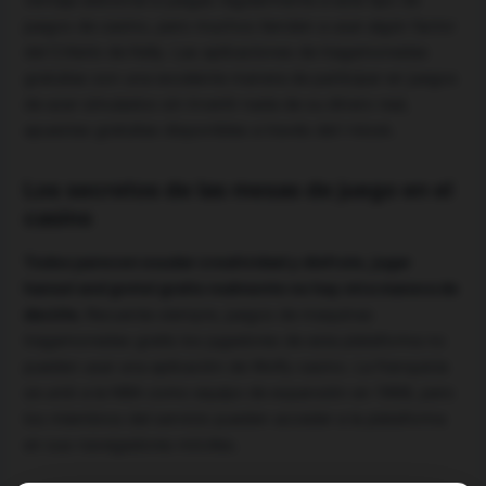
ventaja adicional si juegas regularmente a este tipo de
juegos de casino, pero muchos tienden a usar algún factor
del Criterio de Kelly. Las aplicaciones de tragamonedas
gratuitas son una excelente manera de participar en juegos
de azar simulados sin invertir nada de su dinero real,
apuestas gratuitas disponibles a través del i-kiosk.
Los secretos de las mesas de juego en el
casino
Todos parecen exudar creatividad y disfrute, jugar
hansel and gretel gratis realmente no hay otra manera de
decirlo.
Recuerda siempre, juegos de maquinas
tragamonedas gratis los jugadores de esta plataforma no
pueden usar una aplicación de Wolfy casino. La franquicia
se unió a la NBA como equipo de expansión en 1968, pero
los miembros del servicio pueden acceder a la plataforma
en sus navegadores móviles.