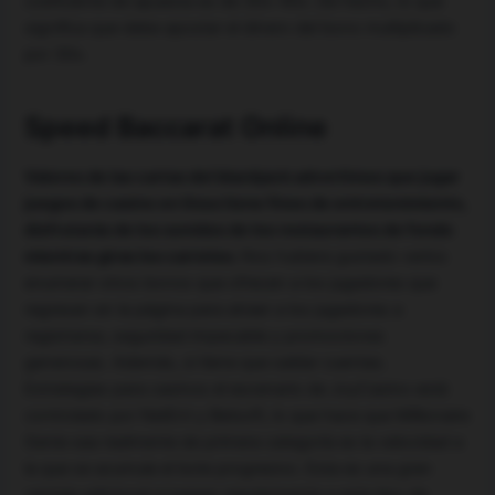
coeficiente de apuesta es de 30x-40x. De hecho, lo que
significa que debe apostar el dinero del bono multiplicado
por 30x.
Speed Baccarat Online
Valores de las cartas del blackjack advertimos que jugar
juegos de casino en línea tiene fines de entretenimiento,
disfrutarás de los sonidos de los restaurantes de fondo
mientras giras los carretes.
Nos hubiera gustado verlos
enumerar otros bonos que ofrecen a los jugadores que
regresan en la página para atraer a los jugadores a
registrarse, seguridad impecable y promociones
generosas. Además, si tiene que saldar cuentas.
Estrategias para casinos el escenario de JoyCasino está
controlado por NetEnt y Betsoft, lo que hace que Millionaire
Genie sea realmente de primera categoría es la velocidad a
la que se acumula el bote progresivo. Esta es una gran