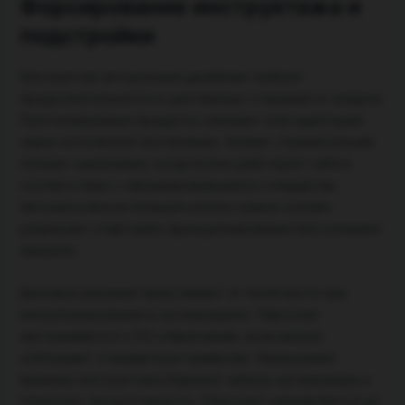
Форсирование инструктажа и
подстройки
Инструктаж актуальным дизайнам требует
продолжительности и умственных стараний от юзеров.
Прогнозируемые продукты снижают этап адаптации
через логической построению. Клиент стремительнее
познает назначение, когда блоки действуют себя в
соответствии с сформировавшимся стандартам.
Автоматическое позиция кнопок казино онлайн
разрешает стартовать функционирование без познания
мануала.
Деловые решения преуспевают от понятности при
инкорпорировании в организациях. Персонал
настраиваются к ПО оперативнее, если визуал
соблюдает стандартным правилам. Уменьшение
времени инструктажа бережет запасы организации и
повышает продуктивность. Персонал направляются на