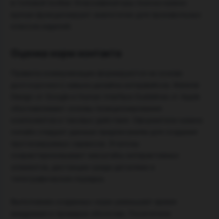
в топовой toolbar. Классификаторы поиска казино
вулкан функционируют аналогично для произвольных
классов изделий.
Оценка норм контакта
Правила коммуникации формируются на основе
долгосрочного навыка дизайна интерфейсов. Material
Design от Google и Human Interface Guidelines от Apple
обуславливают основы позиционирования
компонентов и таковых действия. Оформители казино
онлайн следуют данным предписаниям для создания
прогнозируемых сервисов. Эталоны
охарактеризовывают масштабы интерактивных
элементов, дистанции среди деталями и
типографические порядка.
Выполнение созданных норм уменьшает время
внедрения и проверки оболочек. Посетители