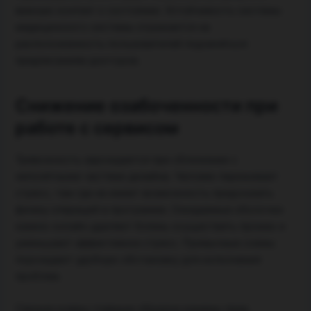
важную контент о состоянии. Устойчивость системы
медицинского системы отражается на
расположенность пользователей подчиняться
предписаниям докторов.
Снижение озабоченности при
работе с сервисом
Тревожность зарождается при сближении с
непонятными частями дизайна. Человек переживает
стресс, там где не имеет возможность предсказать
финиш операций в программе. Ожидаемые оболочки
казино онлайн удаляют боязнь осуществить промах и
уменьшают аффективное стресс. Привычные схемы
порождают удобную обстановку для исполнения
проблем.
Свежие юзеры главным образом ранимы пред