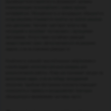
Душевный благоприятность формирует уровень
коммуникации пользователя с казино вулкан
интерфейсом. Убежденность в процедурах образуется,
когда решение отзывается понятно на любой нажатие
или движение. Человек чувствует власть над
ситуацией и не робеет тестировать с функциями
программы. Отсутствие случайных реакций
предоставляет шанс сфокусироваться на решении
задачи, а не на освоении реакции UI.
Понятность снижает мыслительную напряжение и
освобождает интеллектуальные резервы для
результативной работы. Юзер растрачивает ресурс на
выполнение задач, а не на победу затруднений
оболочки. Удобная обстановка контакта повышает
лояльность к сервису и воодушевляет повторно
обращаться к применению системы часто.