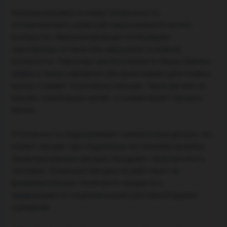
Непредсказуемость имеет возможность
оптимизировать юзерский переживание в четких
контекстах. Микроинтеракции интегрируют
чувственную оттенок без нарушения основной
полезности. Переходы расположения в общественных
медиа а также серпантин при выполнении цели казино
вулкан создают позитивные эмоции. Такие детали не
мешают реализации целей, а конвертируют процесс
милее.
Утонченность подразумевает симпатичные детали, что
клиент находит при подробном постижении дизайна.
Замаскированные находки поощряют любопытность
человека. Указанные находки не действуют на
фундаментальную понятность продукта и
задерживаются опциональными для преобладания
сценариев.