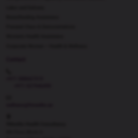
Labor and Delivery
Breastfeeding Awareness
Prenatal Class & Demonstrations
Women's Health Awareness
Corporate Women – Health & Wellness
Contact
+971 588667319
+971 527946490
wellness@9months.ae
9Months Health Consultancy
8th Floor, Block A