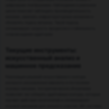
цифровыми платформами. Наблюдение в реальном
цикле помогает наблюдать производительность
механик, замечать инфраструктурные аномалии и
обновлять подачу витрины. Такой подход
оптимизирует скорость процессов и стабильность
сопровождения аудитории.
Текущие инструменты:
искусственный анализ и
машинное предсказание
Реализация решений искусственного контура
раскрыло расширенные варианты в построении
игровых механик. Алгоритмическое обновление
позволяет же собирать адаптивные контуры, которые
изучают действия посетителей и оптимизируют
игровой механизм для сильного участия. ИИ-системы