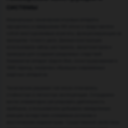
системы
Изначальные технические игровые аппараты
зародились в завершении XIX эпохи и представляли
собой многоуровневые агрегаты, функционирующие на
принципах точного дела. Данные конструкции
использовали набор шестеренок, амортизаторов и
приводов для создания рандомных следствий.
Знаменитая аппарат Шарля Фея, сконструированная в
1895 период, оказалась образцом современных
азартных аппаратов.
Технические решения той эпохи отличались
стойкостью и легкостью эксплуатации. Сотрудники
могли элементарно регулировать деятельность
приборов, а пользователи добывали немедленную
реакцию вследствие осязаемым роликам и
акустическим индикаторам. Существенной свойством