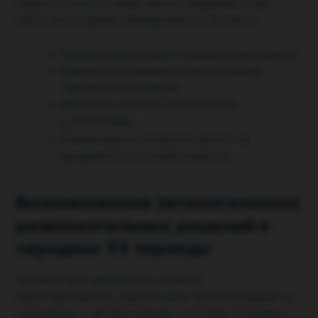
первых устройств представляло внедрение 1xbet
casino для создания справедливости процесса.
Технические катушки с знаками и величинами
Комплекс инструментов для активации
геймерского операции
Железные корпуса с безопасными
устройствами
Элементарные алгоритмы выплат на
фундаменте сочетаний символов
Возникновение автоматических
развлекательных решений в
середине XX периода
Средняя часть двадцатого столетия
характеризовалась радикальным трансформацией из
инженерных к автоматическим системам. Создание