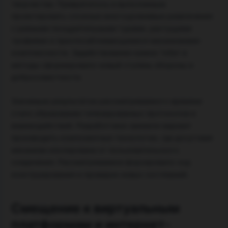
творчества. Превратилось в выполнимым
проектировать сложные многоуровневые развлечения
с разными поощрительными турами, растущими
трофеями и приспосабливающимися механизмами
комплексности. Задействование казино 1хбет в
методы сформировало новый ступень обороны и
добросовестности.
Значимым результатом рассматриваемого времени
стало образование типизированных протоколов и
взаимодействий. Разработчики заимели вариант
производить компонентные технологии, где досуговая
механизм изолирована от пользовательского
соединения. Рассматриваемое форсировало ход
конструирования и проверки новых состязаний.
Смещение к виртуальным
платформам и интернет-