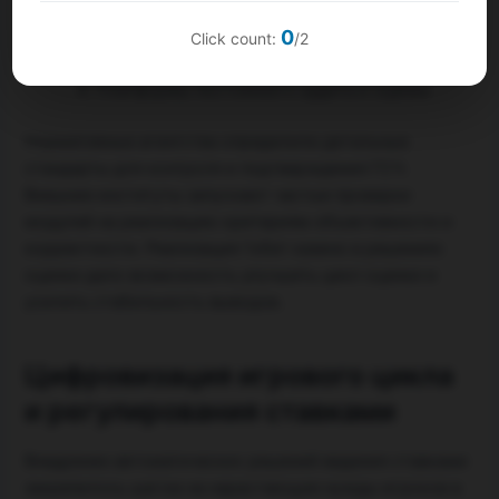
надежностью
0
Составные модели, объединяющие
Click count:
/2
множественные методы
Платформы постоянного аудита и оценки
Нормативные агентства определили детальные
стандарты для контроля и подтверждения ГСЧ.
Внешние институты запускают частые проверки
модулей на реализацию критериям объективности и
корректности. Реализация 1хбет казино в решениях
оценки дало возможность улучшить цикл оценки и
усилить стабильность выводов.
Цифровизация игрового цикла
и регулирования ставками
Внедрение автоматических решений ведения ставками
закрепилось шагом на нарастающие нужды игроков в