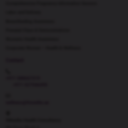
Comprehensive Pregnancy Information Session
Labor and Delivery
Breastfeeding Awareness
Prenatal Class & Demonstrations
Women's Health Awareness
Corporate Women – Health & Wellness
Contact
+971 588667319
+971 527946490
wellness@9months.ae
9Months Health Consultancy
8th Floor, Block A