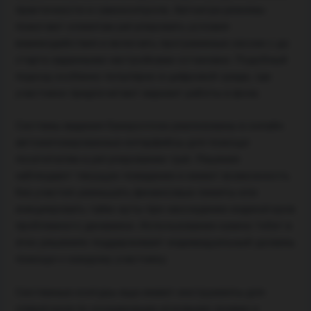
практичности и самоконтроле. Автоигра режимы
помогают клиентам регулировать условия
взаимодействия и включать программные сессии с до
старта заданными настройками остановки. Подобный
подход особенно популярно в цифровой среде, где
участники предпочитают вариант работы в фоне.
Системы ведения банкроллом реализованы в онлайн
автоматизированные интерфейсы для помощи
посетителям в регулировании трат. Решения
наблюдают текущую поведение и имеют возможность
без участия уменьшать финансовые лимиты или
инициировать тайм-ауты при нахождении индикаторов
проблемного динамики. Использование казино 1хбет в
этих решениях поддерживает индивидуальный уровень
помощи к каждому участнику.
Системные контуры еще имеют инструменты для
операторов по координации игровыми зонами и