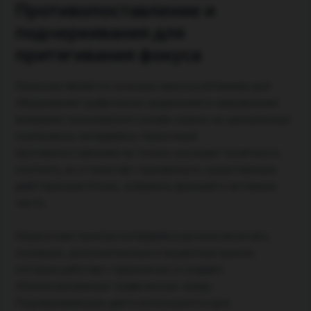
Противопоставление и
подчеркивания для
притягивания фокуса
Различие является сильным приспособлением для
образования графических выделений и направления
внимания пользователя онлайн казино на центральные
компоненты интерфейса. Красочный
противопоставление не только улучшает понятность
контента, но и помогает подчеркнуть существенные
действующие блоки, элементы функций и активные
части.
Окрасочная палитра интерфейса должна включать
основные, дополнительные и акцентные краски,
которые работают гармонично и создают
сбалансированную графическую среду.
Подчеркивающие цвета используются для