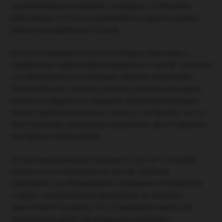
подчеркивания воззваний к операции, сообщений,
работающих статусов компонентов и других крайне
важных интерфейсных блоков.
Контраст размеров строит наглядную движение и
содействует задать первоочередности частей. Крупные
составляющие естественным образом привлекают
больше фокуса, поэтому масштаб должен подходить
важности задачи или сведений. Изменение размера
может задействоваться не только к материалу, но и к
пиктограммам, элементам управления, фото и другим
наглядным компонентам.
Оттеночный различие получается за счет отличий в
плотности и освещенности частей. Светлые
компоненты на затемненном основании или напротив
создают экспрессивные выделения, не опираясь
единственно на краску. Это специально важно для
обеспечения удобства среды для клиентов с