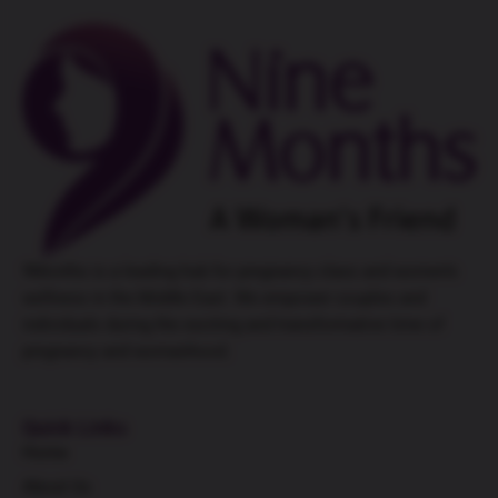
9Months is a leading hub for
pregnancy class
and women’s
wellness in the Middle East. We empower couples and
individuals during the exciting and transformative time of
pregnancy and womanhood.
Quick Links
Home
About Us