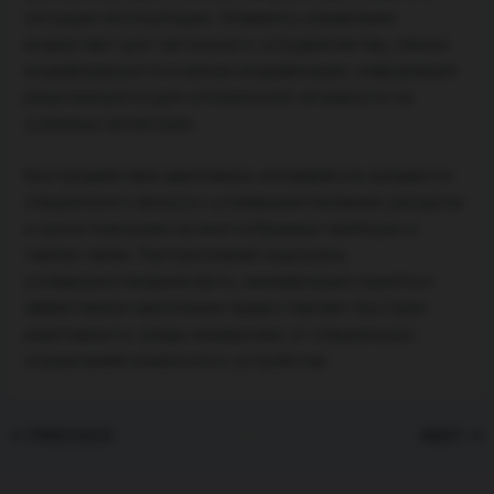
ситуации эксплуатации. Элементы управления
возрастают для тактильного сотрудничества, списки
модифицируются в малые модификации, информация
реорганизуется для оптимальной читаемости на
суженных мониторах.
Быстродействие адаптивных интерфейсов нуждается
специального фокуса к усовершенствованию ресурсов
и срока подгрузки на многообразных приборах и
темпах связи. Прогрессивная подгрузка,
усовершенствование фото, минификация скрипта и
эффективное накопление предоставляют быструю
реактивность среды независимо от специальных
ограничений клиентского устройства.
PREVIOUS
NEXT