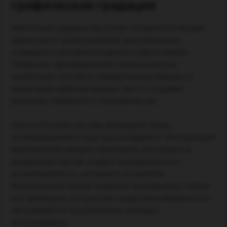
графическая градация
Зрительная градация выступает основополагающим
правилом UI-проектирования, регулирующим
очередность восприятия данных юзером
казино
.
Правильно сформированная схема монитора
ориентирует взгляд по определенному маршруту,
акцентируя наиболее важные части и создавая
разумную очередность сотрудничества.
Сетка и блочная система формируют базис
организационной структуры интерфейса. Эксплуатация
вертикальной каркаса гарантирует регулярность
размещения частей, создает размеренность и
организованность наглядного восприятия.
Компонентный способ позволяет формировать гибкие
составляющие, которые без труда масштабируются и
настраиваются под различные ситуации
использования.