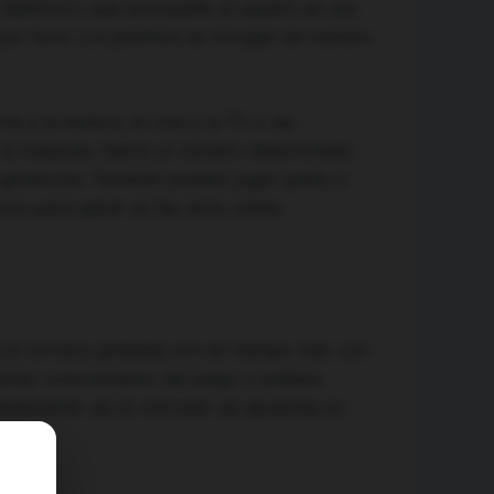
 telefónico que acompaña al usuario en sus
 por hora. Los premios se otorgan de manera
e a la música, el cine y la TV o las
de la máquina, habrá un número determinado
ganancias. También puedes jugar gratis a
cos para ganar en las slots online.
os torneos globales son en tiempo real, con
inar conocimiento del juego y análisis
rementando así el mercado de apuestas en