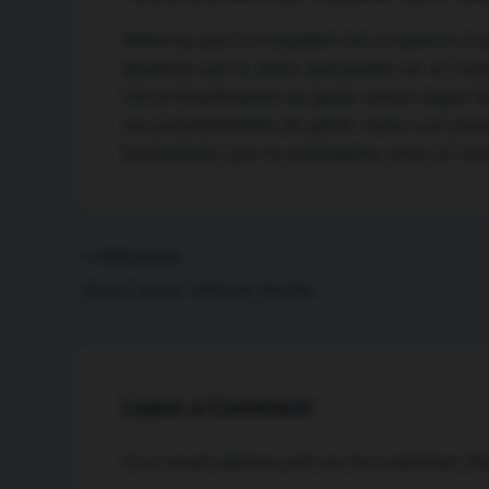
Mientras que tú sí puedes ver a nuestros cru
apuesta) son lo único que puede ver el crup
Las probabilidades de ganar varían según la 
tus probabilidades de ganar como a la cant
lanzamiento que te entusiasma, echa un vist
PREVIOUS
Slots Casino Admiral Sevilla
Leave a Comment
Your email address will not be published.
Re