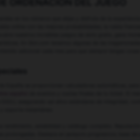
DE ORDENACIÓN DEL JUEGO
ndes en los números que elijas y disfruta de la experienci
uleta online con las mejores probabilidades, la ruleta fran
cubre nuestros increíbles juegos de slots gratis, gana mone
rísticas. En Slot.com tenemos algunas de las tragamonedas
tenido adicional cada mes para que siempre tengas cosas 
eciales
 de España se proporcionan calculadoras automáticas, para
line español
de eventos y cuotas finales de tu ticket. El m
 DGOJ, asegurando así altos estándares de integridad, con
y soporte instantáneo.
sca rendimiento, estabilidad y catálogo completo. Reputació
nes prolongadas. Destaca en jackpots progresivos; base de 