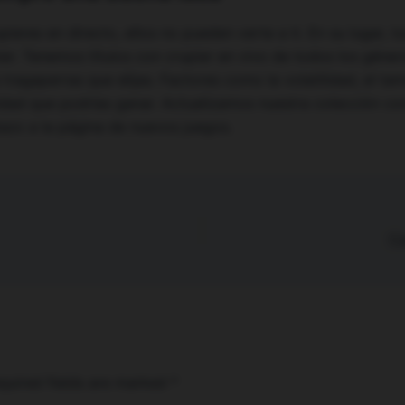
pieres en directo, ellos no pueden verte a ti. En su lugar,
ier. Tenemos títulos con crupier en vivo de todos los géne
tragaperras que elijas. Factores como la volatilidad, el ta
idad que podrías ganar. Actualizamos nuestra colección con
azo a la página de nuevos juegos.
Ca
quired fields are marked
*