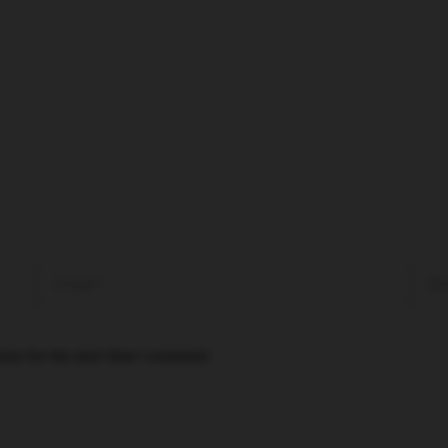
Email*
Webs
ser for the next time I comment.