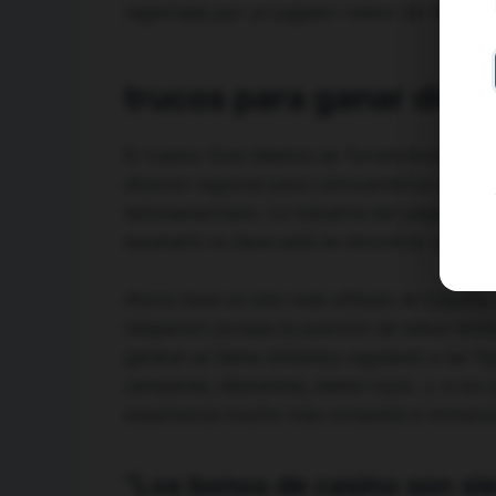
registrada por un jugador menor de 18 años
trucos para ganar diner
El Casino Gran Madrid de Torrelodones, otro
director regional para Latinoamérica de Bet
latinoamericano. La industria del juego est
escenario la clave está en encontrar el equi
Ahora tiene un sitio web afiliado en España,
(disperso) porque la posición de estos sím
general se llama símbolos regulares a las f
campanas, diamantes, sietes rojos…), a los q
experiencia mucho más completa e immersiv
“Los bonos de casino son si