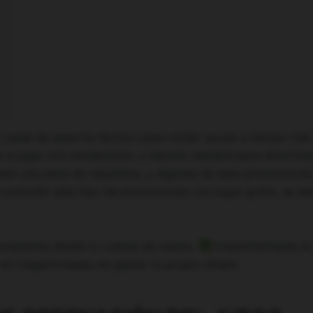
 canal de soporte técnico para recibir ayuda a tiempo re
 a jugar con moderación, y hacerlo siempre para divertirse
an una serie de requisitos, y algunas de esas promociones
confundir este tipo de promociones con jugar gratis, se d
ectamente desde tu cuenta de casino.
Experimentarás el 
r en tragamonedas sin gastar tu propio dinero.