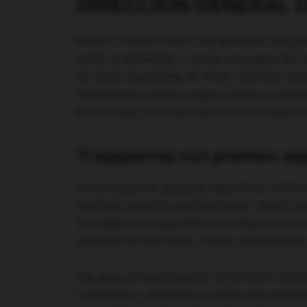
DIRECCIÓN GENERAL 
Marca tu propio ritmo, haz apuestas más gra
gusta la estrategia y buscas los juegos de r
no están disponibles en otras variantes. Des
desbloquear nuevos juegos, bonos y caracte
encontrarás. Nos esforzamos en proveer con
Tragaperras con premios esp
En las casas de apuestas deportivas online
estimado según la cantidad
mejor casino on
dominado por operadores con licencia de la
variedad en mercados, cuotas competitivas 
Las apps actuales igualan al escritorio; bu
constantes y experiencia sólida para sesio