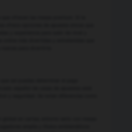
a que ofrecen las mesas premium. Si te
cesa ofrece opciones de apuesta únicas que
das y experiencia para subir de nivel y
 online más divertidas y entretenidas que
nuevas para divertirte.
 que así puedas determinar el pago
ercado español de casas de apuestas está
trol y seguridad. Se notan diferencias como
n global en cartas; entorno serio con mesas
jugadores amplia y títulos emblemáticos