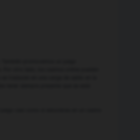
al. También promovemos un juego
. Por otro lado, los casinos online pueden
 se traducen en una carga de saldo en la
ebe tener siempre presente que se está
juego casi como si estuvieras en un casino