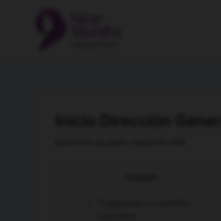
Skip
Post
to
navigation
content
Inicio Dirección Gene
By
9months_wp_admin
/
January 28, 2026
Content
Tragaperras con premios
especiales