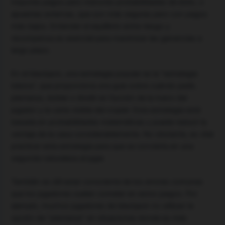
mayores pagos pero menores probabilidades de éxito, o
apuestas externas, que son más seguras pero con pagos
más bajos. Entender el equilibrio entre riesgo y
recompensa es esencial para maximizar las ganancias a
largo plazo.
En el blackjack, una estrategia popular es la “estrategia
básica”, que proporciona una guía sobre cuándo pedir,
plantarse, doblar o dividir en función de la mano del
jugador y la carta visible del crupier. Esta estrategia está
basada en probabilidades matemáticas y puede reducir la
ventaja de la casa considerablemente. No obstante, es vital
practicar esta estrategia para que se convierta en una
segunda naturaleza al jugar.
También es útil estar consciente de los errores comunes
que los jugadores suelen cometer en estos juegos. Por
ejemplo, muchos jugadores de blackjack no utilizan la
opción de “plantarse” en situaciones donde es más