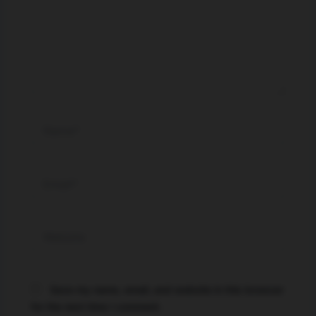
Name*
Email*
Website
Save my name, email, and website in this browser
for the next time I comment.