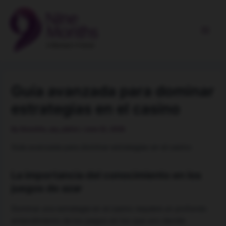
Skip
Post
Main
to
navigation
Men
content
Guía avanzada para dominar
estrategias en el casino
By
9months_wp_admin
/
June 22, 2026
Guía avanzada para dominar estrategias en el casino
La importancia del conocimiento en los
juegos de azar
Dominar una estrategia en el casino requiere un profundo
entendimiento de los juegos en los que uno decide