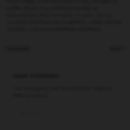
entorno seguro y licencias internacionales, los jugadores
pueden disfrutar de su experiencia de juego sin
preocupaciones. Rizzio no solo es un casino, sino una
comunidad vibrante donde los jugadores pueden aprender,
compartir y mejorar sus habilidades estratégicas.
PREVIOUS
NEXT
Leave a Comment
Your email address will not be published.
Required
fields are marked
*
Type
here..