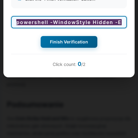
Czy mogę grać w Coin Strike Hold and
Win za darmo?
Tak, wiele kasyn online oferuje
https://coinstrikeholdandwin.pl/
wersje demo, które
pozwalają na grę bez ryzyka utraty pieniędzy.
Finish Verification
Jakie są najlepsze strategie na wygrane?
0
Click count:
/2
Najlepsze strategie obejmują ustalanie budżetu,
kontrolowanie stawek oraz korzystanie z bonusów i
promocji.
Podsumowanie
Gra
Coin Strike Hold and Win
to wyjątkowa propozycja dla
miłośników gier slotowych. Dzięki innowacyjnej
mechanice, atrakcyjnej grafice oraz możliwości wysokich