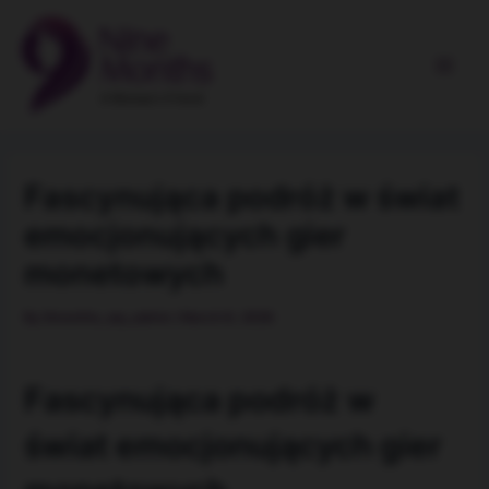
Skip
Post
Main
to
navigation
Men
content
Fascynująca podróż w świat
emocjonujących gier
monetowych
By
9months_wp_admin
/
March 8, 2026
Fascynująca podróż w
świat emocjonujących gier