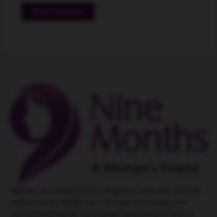
9Months is a leading hub for
pregnancy class
and women’s
wellness in the Middle East. We empower couples and
individuals during the exciting and transformative time of