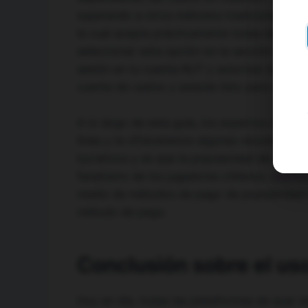
superando a otros métodos tradicionales. E
la cual acepta prácticamente todas las tarj
seleccionar esta opción en la sección de mé
sesión en tu cuenta RUT y autorizar la tran
cuenta de casino y estarás listo para comenz
A lo largo de esta guía, los expertos de Bon
línea y te ofreceremos algunas recomendacio
lucrativos y es que la popularidad de este 
fanatismo de los jugadores chilenos.
casino
medio de métodos de pago de popularidad 
método de pago.
Conclusión sobre el uso
Hoy en día, todas las plataformas de azar d