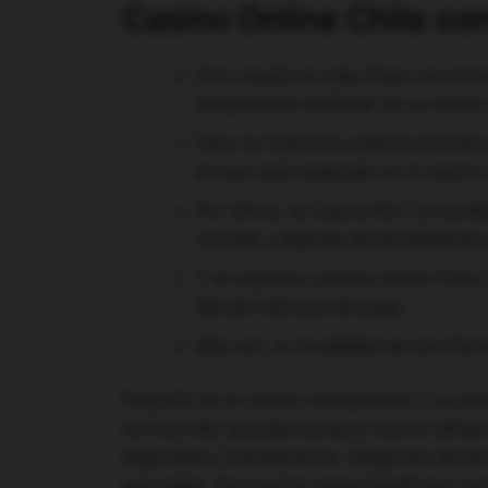
Casino Online Chile c
Esto resulta en más dinero en el bo
simplemente disfrutar de un ahorro 
Pero no todos los casinos en línea 
el tuyo está aceptado en el casino
Por último, la Cuenta RUT es tambi
vincular a algunas de las billetera
Y en aquellos casinos online Chile
demás métodos de pago.
Más aún, la modalidad de dos fact
PlayUZU es un casino transparente, y su pri
ha invertido grandes sumas y mucho esfuerz
seguridad y transparencia. Asegúrate de lee
asociadas. Aprovechar estos beneficios cor