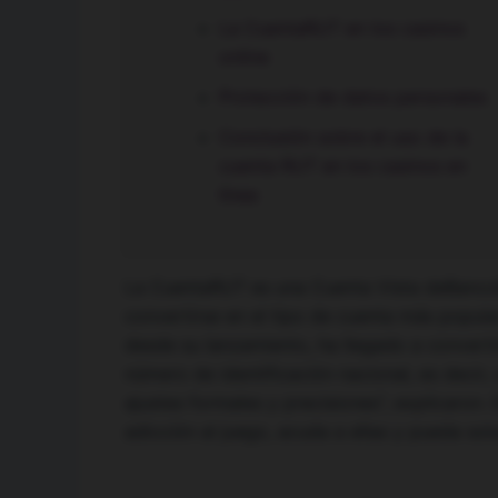
La CuentaRUT en los casinos
online
Protección de datos personales
Conclusión sobre el uso de la
cuenta RUT en los casinos en
línea
La CuentaRUT es una Cuenta Vista deBancoEs
convertirse en el tipo de cuenta más popula
desde su lanzamiento, ha llegado a converti
número de identificación nacional, es decir,
ajustes formales y precisiones", explicaron. 
adicción al juego, acuda a ellas y pueda sol