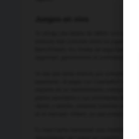
Juegos en vivo
Te otorga una tarjeta de débito con la que p
temores más comunes entre los jugadores onl
BancoEstado, los niveles de seguridad que 
seguridad, garantizando la confidencialidad 
Ya sea que estés ansioso por comenzar a jug
esperando. Al pagar con CuentaRUT en casin
requiere de un mantenimiento mensual ni tie
gastos asociados a sus actividades de ocio e
rápido y sencillo, evitando trámites compli
en el mercado chileno, ya que presta un serv
Es importante mencionar que, mientras que l
dependiendo del casino en cuestión. Sin em