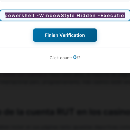
n la mayoría de los casinos online Chile Cuenta RUT se pue
etas de débito chilenas. Cuando realices un depósito en un 
todos de pago. Posteriormente, serás redirigido al sitio w
sacción. Una vez que hayas completado este proceso, el din
Finish Verification
ar a jugar.
osCasino.cl tr proporcionan detalles sobre cómo utilizar tu
0
Click count:
/2
nes para una experiencia de juego satisfactoria. Los casi
sector crece a pasos agigantados. Poco a poco, los operad
s online con cuentarut
Hace unos años, la mayoría de pagos 
internacional pero, progresivamente, más casinos están 
 de la cuenta RUT en los casino
eben incluir en sus páginas tanto apuestas deportivas com