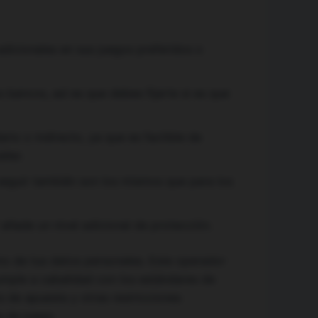
adicionales en sus juegos preferidos o
 bancos, así es que debes fijarte si es que
io o indirecto, ya que es factible de
ller.
 seguir también son los mismos que para los
ñade un nivel adicional de protección.
omo de tus datos personales. Este operador
mple a cabalidad con los estándares de
s de apuesta y otras restricciones
a de juego.