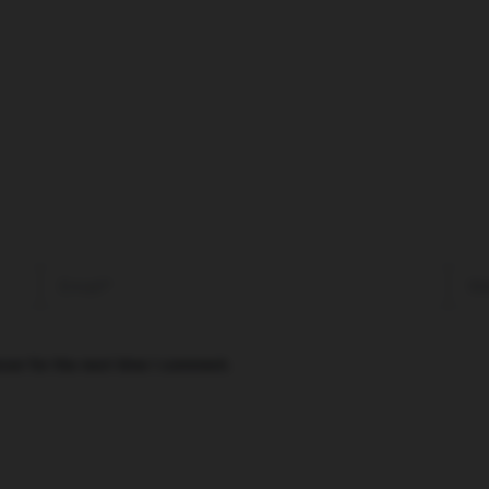
Email*
Webs
ser for the next time I comment.