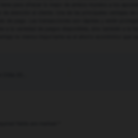
e tiene para ofrecer lo mejor de ambos mundos a los apost
e atención al cliente. Una de las principales ventajas de 
do de pago. Las transacciones son rápidas y están protegi
e a la variedad de juegos disponibles, sino también a la fa
entaja no menos importante es el ahorro económico que su
Juegos de casino online para ganar dinero real en Chile 2025
quired fields are marked
*