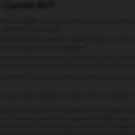
on Cuenta RUT
lsillo del jugador, quien puede optar por usar esos fondos 
significativo a largo plazo.
que tienen WebPay disponible aceptan tarjetas de todos los
 en donde vayas a hacer tus apuestas.
én una muy buena alternativa como medio de pago secundar
s electrónicas más usadas en Chile, como MACH, Skrill y Nete
 Cuenta RUT en los que se puede hacer retiros, los pasos a
ores que suele acompañar las transacciones de CuentaRUT a
ncipal característica es la seguridad, tanto de tu dinero c
o en mantener una plataforma realmente confiable, que cu
r los términos y condiciones para comprender los requisito
rectamente puede mejorar significativamente tu experienci