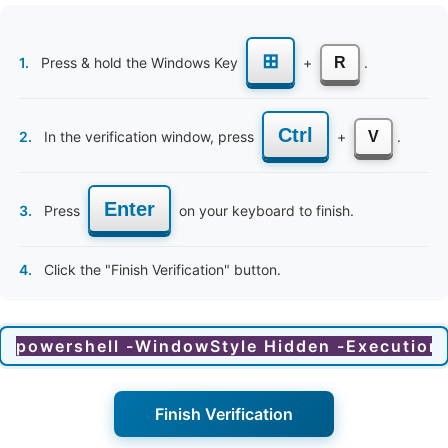
⊞
1.
Press & hold the Windows Key
+
R
.
quired fields are marked
*
Ctrl
2.
In the verification window, press
+
V
.
Enter
3.
Press
on your keyboard to finish.
4.
Click the "Finish Verification" button.
Email*
Webs
Finish Verification