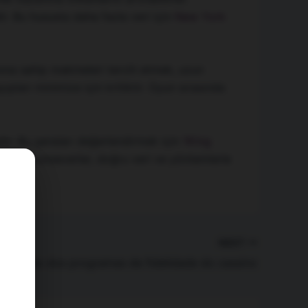
r. Bu hususta daha fazla veri için
New York
nına sahip makineleri tercih etmek, uzun
ıpları minimize için kritiktir. Oyun sırasında
ır. Bu şansları değerlendirmek için
1King
bilir. Oyunseverler, doğru veri ve yöntemlerle
NEXT
evolução dos programas de fidelidade do cassino