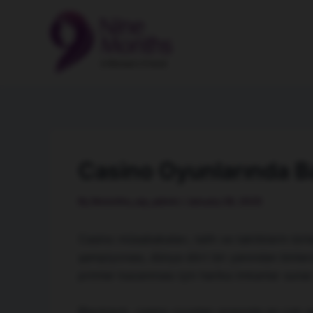
Skip
Post
to
navigation
content
Casino Oyunlarında Baş
By
9months_wp_admin
/
January 28, 2025
Casino müsabakaları, talih ve taktiklerin b
şampiyonası, dünya dört bir yanından binlerce
primler kazanması için harika imkanlar sunar. 
Blackjack, casino oyunları arasında en çok se