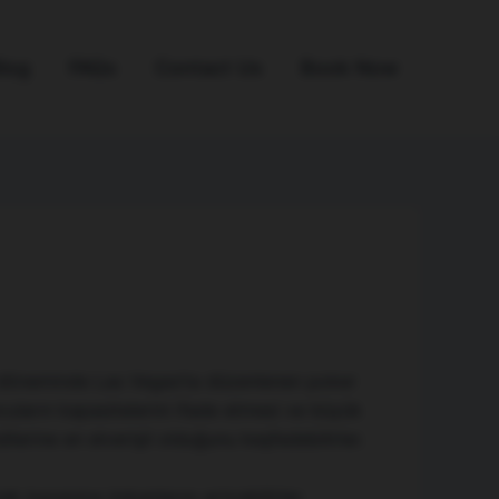
log
FAQs
Contact Us
Book Now
23 döneminde Las Vegas’ta düzenlenen poker
cuların kapasitelerini ifade etmesi ve büyük
ilerine en elverişli olduğunu keşfedebilirler.
ek kazanma imkanlarını artırabilirler.